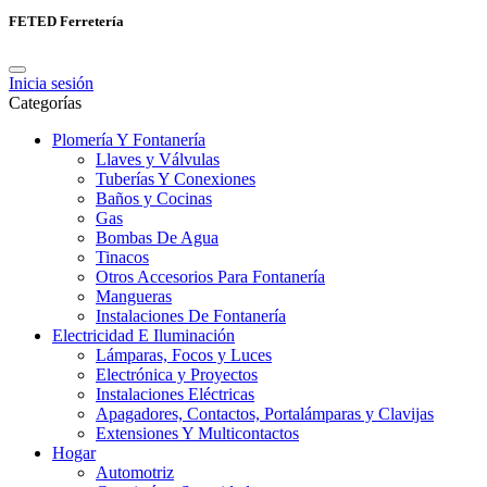
FETED Ferretería
Inicia sesión
Categorías
Plomería Y Fontanería
Llaves y Válvulas
Tuberías Y Conexiones
Baños y Cocinas
Gas
Bombas De Agua
Tinacos
Otros Accesorios Para Fontanería
Mangueras
Instalaciones De Fontanería
Electricidad E Iluminación
Lámparas, Focos y Luces
Electrónica y Proyectos
Instalaciones Eléctricas
Apagadores, Contactos, Portalámparas y Clavijas
Extensiones Y Multicontactos
Hogar
Automotriz