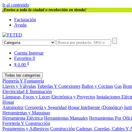
Ir al contenido
¡Envios a toda la ciudad o recolección en tienda!
Facturación
Ayuda
Cuenta
Ingresar
Favoritos
0
0
$
0.00
Todas las categorías
Plomería Y Fontanería
Llaves y Válvulas
Tuberías Y Conexiones
Baños y Cocinas
Gas
Bom
Electricidad E Iluminación
Lámparas, Focos y Luces
Electrónica y Proyectos
Instalaciones Eléct
Hogar
Automotriz
Cerrajería y Seguridad
Hogar Inteligente (Domótica)
Jard
Herramientas y Maquinas
Herramienta Eléctrica
Herramientas Manuales
Herramientas Por Ofíc
Ferretería Y Construcción
Pegamentos y Adhesivos
Construcción
Cadenas, Cuerdas, Cables Y 