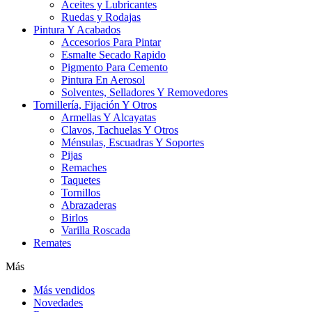
Aceites y Lubricantes
Ruedas y Rodajas
Pintura Y Acabados
Accesorios Para Pintar
Esmalte Secado Rapido
Pigmento Para Cemento
Pintura En Aerosol
Solventes, Selladores Y Removedores
Tornillería, Fijación Y Otros
Armellas Y Alcayatas
Clavos, Tachuelas Y Otros
Ménsulas, Escuadras Y Soportes
Pijas
Remaches
Taquetes
Tornillos
Abrazaderas
Birlos
Varilla Roscada
Remates
Más
Más vendidos
Novedades