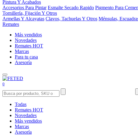
Pintura Y Acabados
Accesorios Para Pintar
Esmalte Secado Rapido
Pigmento Para Cemen
Tornillería, Fijación Y Otros
Armellas Y Alcayatas
Clavos, Tachuelas Y Otros
Ménsulas, Escuadra
Remates
Más vendidos
Novedades
Remates
HOT
Marcas
Para tu casa
Asesoría
0
Todas
Remates
HOT
Novedades
Más vendidos
Marcas
Asesoría