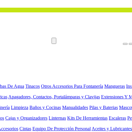
bas De Agua
Tinacos
Otros Accesorios Para Fontanería
Mangueras
Ins
ricas
Apagadores, Contactos, Portalámparas y Clavijas
Extensiones Y M
inería
Limpieza
Baños y Cocinas
Manualidades
Pilas y Baterias
Masco
ios
Cajas y Organizadores
Linternas
Kits De Herramientas
Escaleras
Pe
Accesorios
Cintas
Equipo De Protección Personal
Aceites y Lubricantes