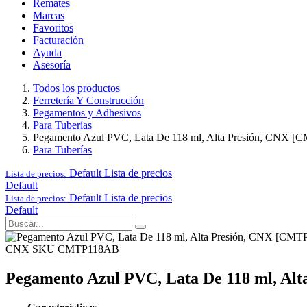
Remates
Marcas
Favoritos
Facturación
Ayuda
Asesoría
Todos los productos
Ferretería Y Construcción
Pegamentos y Adhesivos
Para Tuberías
Pegamento Azul PVC, Lata De 118 ml, Alta Presión, CNX 
Para Tuberías
Default
Lista de precios
Lista de precios:
Default
Default
Lista de precios
Lista de precios:
Default
CNX
SKU CMTP118AB
Pegamento Azul PVC, Lata De 118 ml, A