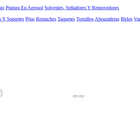
to
Pintura En Aerosol
Solventes, Selladores Y Removedores
s Y Soportes
Pijas
Remaches
Taquetes
Tornillos
Abrazaderas
Birlos
Var