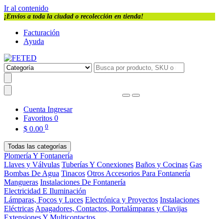
Ir al contenido
¡Envios a toda la ciudad o recolección en tienda!
Facturación
Ayuda
Cuenta
Ingresar
Favoritos
0
0
$
0.00
Todas las categorías
Plomería Y Fontanería
Llaves y Válvulas
Tuberías Y Conexiones
Baños y Cocinas
Gas
Bombas De Agua
Tinacos
Otros Accesorios Para Fontanería
Mangueras
Instalaciones De Fontanería
Electricidad E Iluminación
Lámparas, Focos y Luces
Electrónica y Proyectos
Instalaciones
Eléctricas
Apagadores, Contactos, Portalámparas y Clavijas
Extensiones Y Multicontactos