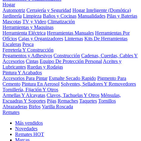
Hogar
Automotriz
Cerrajería y Seguridad
Hogar Inteligente (Domótica)
Jardinería
Limpieza
Baños y Cocinas
Manualidades
Pilas y Baterias
Mascotas
TV y Video
Climatización
Herramientas y Maquinas
Herramienta Eléctrica
Herramientas Manuales
Herramientas Por
Ofícios
Cajas y Organizadores
Linternas
Kits De Herramientas
Escaleras
Pesca
Ferretería Y Construcción
Pegamentos y Adhesivos
Construcción
Cadenas, Cuerdas, Cables Y
Accesorios
Cintas
Equipo De Protección Personal
Aceites y
Lubricantes
Ruedas y Rodajas
Pintura Y Acabados
Accesorios Para Pintar
Esmalte Secado Rapido
Pigmento Para
Cemento
Pintura En Aerosol
Solventes, Selladores Y Removedores
Tornillería, Fijación Y Otros
Armellas Y Alcayatas
Clavos, Tachuelas Y Otros
Ménsulas,
Escuadras Y Soportes
Pijas
Remaches
Taquetes
Tornillos
Abrazaderas
Birlos
Varilla Roscada
Remates
Más vendidos
Novedades
Remates
HOT
Marcas