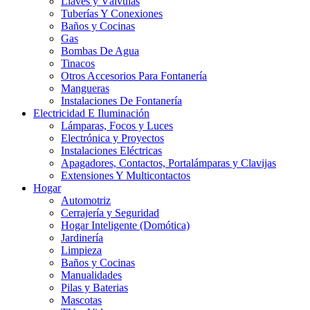
Llaves y Válvulas
Tuberías Y Conexiones
Baños y Cocinas
Gas
Bombas De Agua
Tinacos
Otros Accesorios Para Fontanería
Mangueras
Instalaciones De Fontanería
Electricidad E Iluminación
Lámparas, Focos y Luces
Electrónica y Proyectos
Instalaciones Eléctricas
Apagadores, Contactos, Portalámparas y Clavijas
Extensiones Y Multicontactos
Hogar
Automotriz
Cerrajería y Seguridad
Hogar Inteligente (Domótica)
Jardinería
Limpieza
Baños y Cocinas
Manualidades
Pilas y Baterias
Mascotas