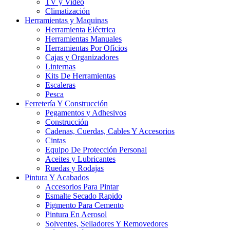
TV y Video
Climatización
Herramientas y Maquinas
Herramienta Eléctrica
Herramientas Manuales
Herramientas Por Ofícios
Cajas y Organizadores
Linternas
Kits De Herramientas
Escaleras
Pesca
Ferretería Y Construcción
Pegamentos y Adhesivos
Construcción
Cadenas, Cuerdas, Cables Y Accesorios
Cintas
Equipo De Protección Personal
Aceites y Lubricantes
Ruedas y Rodajas
Pintura Y Acabados
Accesorios Para Pintar
Esmalte Secado Rapido
Pigmento Para Cemento
Pintura En Aerosol
Solventes, Selladores Y Removedores