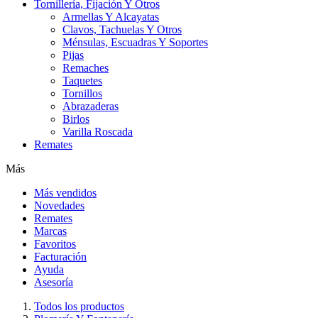
Tornillería, Fijación Y Otros
Armellas Y Alcayatas
Clavos, Tachuelas Y Otros
Ménsulas, Escuadras Y Soportes
Pijas
Remaches
Taquetes
Tornillos
Abrazaderas
Birlos
Varilla Roscada
Remates
Más
Más vendidos
Novedades
Remates
Marcas
Favoritos
Facturación
Ayuda
Asesoría
Todos los productos