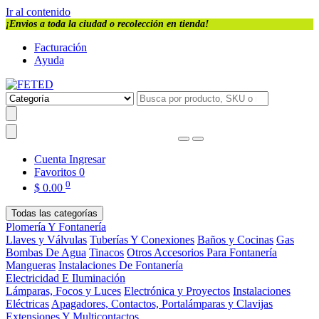
Ir al contenido
¡Envios a toda la ciudad o recolección en tienda!
Facturación
Ayuda
Cuenta
Ingresar
Favoritos
0
0
$
0.00
Todas las categorías
Plomería Y Fontanería
Llaves y Válvulas
Tuberías Y Conexiones
Baños y Cocinas
Gas
Bombas De Agua
Tinacos
Otros Accesorios Para Fontanería
Mangueras
Instalaciones De Fontanería
Electricidad E Iluminación
Lámparas, Focos y Luces
Electrónica y Proyectos
Instalaciones
Eléctricas
Apagadores, Contactos, Portalámparas y Clavijas
Extensiones Y Multicontactos