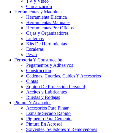
TV y Video
Climatización
Herramientas y Maquinas
Herramienta Eléctrica
Herramientas Manuales
Herramientas Por Ofícios
Cajas y Organizadores
Linternas
Kits De Herramientas
Escaleras
Pesca
Ferretería Y Construcción
Pegamentos y Adhesivos
Construcción
Cadenas, Cuerdas, Cables Y Accesorios
Cintas
Equipo De Protección Personal
Aceites y Lubricantes
Ruedas y Rodajas
Pintura Y Acabados
Accesorios Para Pintar
Esmalte Secado Rapido
Pigmento Para Cemento
Pintura En Aerosol
Solventes, Selladores Y Removedores