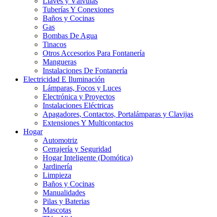
Llaves y Válvulas
Tuberías Y Conexiones
Baños y Cocinas
Gas
Bombas De Agua
Tinacos
Otros Accesorios Para Fontanería
Mangueras
Instalaciones De Fontanería
Electricidad E Iluminación
Lámparas, Focos y Luces
Electrónica y Proyectos
Instalaciones Eléctricas
Apagadores, Contactos, Portalámparas y Clavijas
Extensiones Y Multicontactos
Hogar
Automotriz
Cerrajería y Seguridad
Hogar Inteligente (Domótica)
Jardinería
Limpieza
Baños y Cocinas
Manualidades
Pilas y Baterias
Mascotas