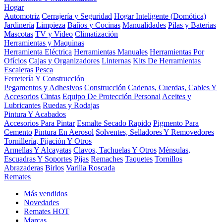
Hogar
Automotriz
Cerrajería y Seguridad
Hogar Inteligente (Domótica)
Jardinería
Limpieza
Baños y Cocinas
Manualidades
Pilas y Baterias
Mascotas
TV y Video
Climatización
Herramientas y Maquinas
Herramienta Eléctrica
Herramientas Manuales
Herramientas Por
Ofícios
Cajas y Organizadores
Linternas
Kits De Herramientas
Escaleras
Pesca
Ferretería Y Construcción
Pegamentos y Adhesivos
Construcción
Cadenas, Cuerdas, Cables Y
Accesorios
Cintas
Equipo De Protección Personal
Aceites y
Lubricantes
Ruedas y Rodajas
Pintura Y Acabados
Accesorios Para Pintar
Esmalte Secado Rapido
Pigmento Para
Cemento
Pintura En Aerosol
Solventes, Selladores Y Removedores
Tornillería, Fijación Y Otros
Armellas Y Alcayatas
Clavos, Tachuelas Y Otros
Ménsulas,
Escuadras Y Soportes
Pijas
Remaches
Taquetes
Tornillos
Abrazaderas
Birlos
Varilla Roscada
Remates
Más vendidos
Novedades
Remates
HOT
Marcas