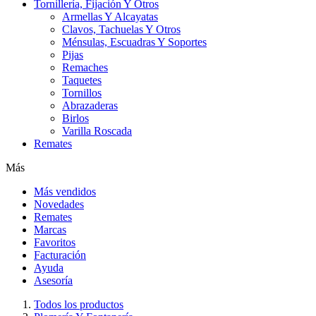
Tornillería, Fijación Y Otros
Armellas Y Alcayatas
Clavos, Tachuelas Y Otros
Ménsulas, Escuadras Y Soportes
Pijas
Remaches
Taquetes
Tornillos
Abrazaderas
Birlos
Varilla Roscada
Remates
Más
Más vendidos
Novedades
Remates
Marcas
Favoritos
Facturación
Ayuda
Asesoría
Todos los productos