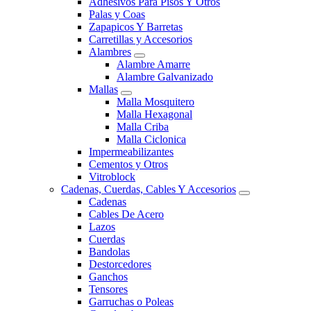
Adhesivos Para Pisos Y Otros
Palas y Coas
Zapapicos Y Barretas
Carretillas y Accesorios
Alambres
Alambre Amarre
Alambre Galvanizado
Mallas
Malla Mosquitero
Malla Hexagonal
Malla Criba
Malla Ciclonica
Impermeabilizantes
Cementos y Otros
Vitroblock
Cadenas, Cuerdas, Cables Y Accesorios
Cadenas
Cables De Acero
Lazos
Cuerdas
Bandolas
Destorcedores
Ganchos
Tensores
Garruchas o Poleas