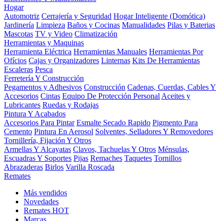
Hogar
Automotriz
Cerrajería y Seguridad
Hogar Inteligente (Domótica)
Jardinería
Limpieza
Baños y Cocinas
Manualidades
Pilas y Baterias
Mascotas
TV y Video
Climatización
Herramientas y Maquinas
Herramienta Eléctrica
Herramientas Manuales
Herramientas Por
Ofícios
Cajas y Organizadores
Linternas
Kits De Herramientas
Escaleras
Pesca
Ferretería Y Construcción
Pegamentos y Adhesivos
Construcción
Cadenas, Cuerdas, Cables Y
Accesorios
Cintas
Equipo De Protección Personal
Aceites y
Lubricantes
Ruedas y Rodajas
Pintura Y Acabados
Accesorios Para Pintar
Esmalte Secado Rapido
Pigmento Para
Cemento
Pintura En Aerosol
Solventes, Selladores Y Removedores
Tornillería, Fijación Y Otros
Armellas Y Alcayatas
Clavos, Tachuelas Y Otros
Ménsulas,
Escuadras Y Soportes
Pijas
Remaches
Taquetes
Tornillos
Abrazaderas
Birlos
Varilla Roscada
Remates
Más vendidos
Novedades
Remates
HOT
Marcas