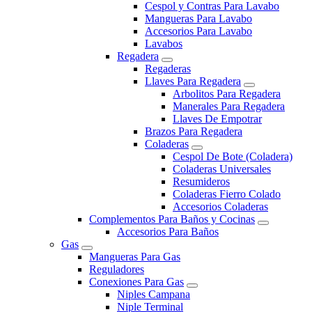
Cespol y Contras Para Lavabo
Mangueras Para Lavabo
Accesorios Para Lavabo
Lavabos
Regadera
Regaderas
Llaves Para Regadera
Arbolitos Para Regadera
Manerales Para Regadera
Llaves De Empotrar
Brazos Para Regadera
Coladeras
Cespol De Bote (Coladera)
Coladeras Universales
Resumideros
Coladeras Fierro Colado
Accesorios Coladeras
Complementos Para Baños y Cocinas
Accesorios Para Baños
Gas
Mangueras Para Gas
Reguladores
Conexiones Para Gas
Niples Campana
Niple Terminal