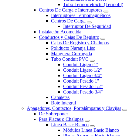
Tubo Termorretractil (Termofil)
Centros De Carga e Interruptores
Interruptores Termomagnéticos
Centros De Carga
Interruptor De Seguridad
Instalación Acometida
Conductos y Cajas De Registro
Cajas De Registro y Chalupas
Poliducto Naranja Liso
Manguera Corrugada
Tubo Conduit PVC
Conduit Ligero 1"
Conduit Ligero 1/2"
Conduit Ligero 3/4"
Conduit Pesado 1"
Conduit Pesado 1/2"
Conduit Pesado 3/4"
Canaletas
Bote Integral
Apagadores, Contactos, Portalámparas y Clavijas
De Sobreponer
Para Placas o Chalupas
Linea Basic Blanco
Módulos Linea Basic Blanco
Placas Armadas Basic Blanco