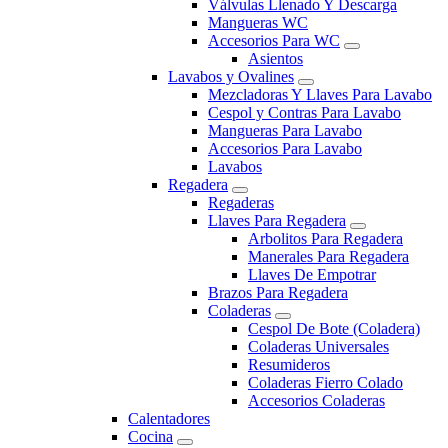
Válvulas Llenado Y Descarga
Mangueras WC
Accesorios Para WC
Asientos
Lavabos y Ovalines
Mezcladoras Y Llaves Para Lavabo
Cespol y Contras Para Lavabo
Mangueras Para Lavabo
Accesorios Para Lavabo
Lavabos
Regadera
Regaderas
Llaves Para Regadera
Arbolitos Para Regadera
Manerales Para Regadera
Llaves De Empotrar
Brazos Para Regadera
Coladeras
Cespol De Bote (Coladera)
Coladeras Universales
Resumideros
Coladeras Fierro Colado
Accesorios Coladeras
Calentadores
Cocina