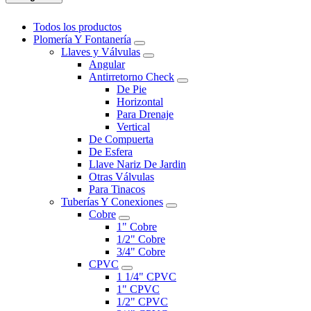
Todos los productos
Plomería Y Fontanería
Llaves y Válvulas
Angular
Antirretorno Check
De Pie
Horizontal
Para Drenaje
Vertical
De Compuerta
De Esfera
Llave Nariz De Jardin
Otras Válvulas
Para Tinacos
Tuberías Y Conexiones
Cobre
1" Cobre
1/2" Cobre
3/4" Cobre
CPVC
1 1/4" CPVC
1" CPVC
1/2" CPVC