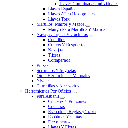
Llaves Combinadas Individuales
Llaves Españolas
Llaves Allen Hexagonales
Llaves Torx
Martillos, Marros y Mazos
Mango Para Martillos Y Marros
Navajas, Tijeras Y Cuchillos
Cuchillos
Cutters Y Respuestos
Navajas
Tijeras
Cortapernos
Pinzas
Serruchos Y Seguetas
Otras Herramientas Manuales
Niveles
Carretillas y Accesorios
Herramientas Por Ofícios
Para Albañil
Cinceles Y Punzones
Cucharas
Escuadras, Reglas y Trazo
Espátulas Y Cuñas
Flexometros
Llanas Y Flotas