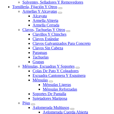
Solventes, Selladores Y Removedores
Tornillería, Fijación Y Otros
Armellas Y Alcayatas
Alcayata
Armella Abierta
Armella Cerrada
Clavos, Tachuelas Y Otros
Clavillos Y Chinches
Clavos Estándar
Clavos Galvanizados Para Concreto
Clavos Sin Cabeza
Paraguas
Tachuelas
Grapas
Ménsulas, Escuadras Y Soportes
Colas De Pato Y Colgadores
Escuadra Cantonera Y Esquinera
Ménsulas
Ménsulas Ligeras
Ménsulas Reforzadas
Soportes De Pantalla
Sujetadores Mariposa
Pijas
Aglomerada Multiusos
Aglomerada Cuerda Abierta