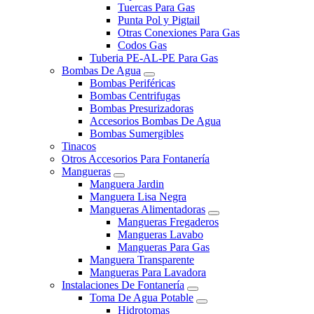
Tuercas Para Gas
Punta Pol y Pigtail
Otras Conexiones Para Gas
Codos Gas
Tuberia PE-AL-PE Para Gas
Bombas De Agua
Bombas Periféricas
Bombas Centrifugas
Bombas Presurizadoras
Accesorios Bombas De Agua
Bombas Sumergibles
Tinacos
Otros Accesorios Para Fontanería
Mangueras
Manguera Jardin
Manguera Lisa Negra
Mangueras Alimentadoras
Mangueras Fregaderos
Mangueras Lavabo
Mangueras Para Gas
Manguera Transparente
Mangueras Para Lavadora
Instalaciones De Fontanería
Toma De Agua Potable
Hidrotomas