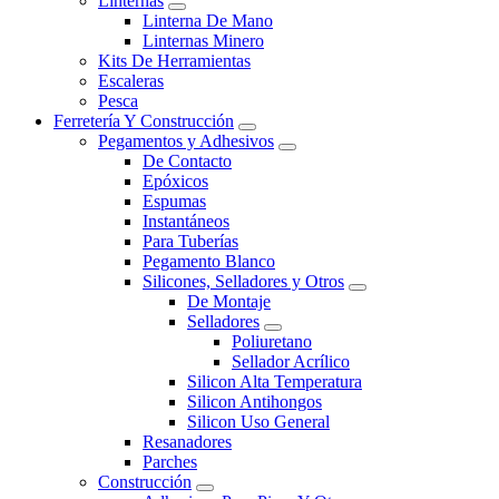
Linternas
Linterna De Mano
Linternas Minero
Kits De Herramientas
Escaleras
Pesca
Ferretería Y Construcción
Pegamentos y Adhesivos
De Contacto
Epóxicos
Espumas
Instantáneos
Para Tuberías
Pegamento Blanco
Silicones, Selladores y Otros
De Montaje
Selladores
Poliuretano
Sellador Acrílico
Silicon Alta Temperatura
Silicon Antihongos
Silicon Uso General
Resanadores
Parches
Construcción