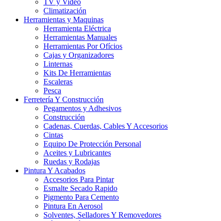
TV y Video
Climatización
Herramientas y Maquinas
Herramienta Eléctrica
Herramientas Manuales
Herramientas Por Ofícios
Cajas y Organizadores
Linternas
Kits De Herramientas
Escaleras
Pesca
Ferretería Y Construcción
Pegamentos y Adhesivos
Construcción
Cadenas, Cuerdas, Cables Y Accesorios
Cintas
Equipo De Protección Personal
Aceites y Lubricantes
Ruedas y Rodajas
Pintura Y Acabados
Accesorios Para Pintar
Esmalte Secado Rapido
Pigmento Para Cemento
Pintura En Aerosol
Solventes, Selladores Y Removedores