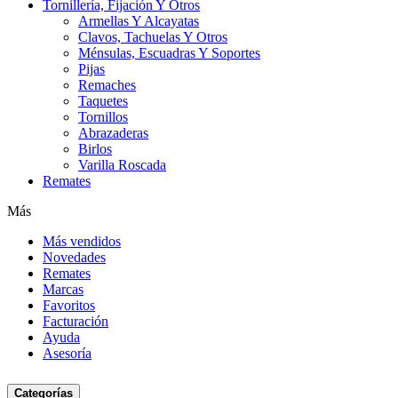
Tornillería, Fijación Y Otros
Armellas Y Alcayatas
Clavos, Tachuelas Y Otros
Ménsulas, Escuadras Y Soportes
Pijas
Remaches
Taquetes
Tornillos
Abrazaderas
Birlos
Varilla Roscada
Remates
Más
Más vendidos
Novedades
Remates
Marcas
Favoritos
Facturación
Ayuda
Asesoría
Categorías