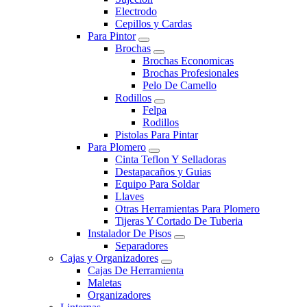
Electrodo
Cepillos y Cardas
Para Pintor
Brochas
Brochas Economicas
Brochas Profesionales
Pelo De Camello
Rodillos
Felpa
Rodillos
Pistolas Para Pintar
Para Plomero
Cinta Teflon Y Selladoras
Destapacaños y Guias
Equipo Para Soldar
Llaves
Otras Herramientas Para Plomero
Tijeras Y Cortado De Tuberia
Instalador De Pisos
Separadores
Cajas y Organizadores
Cajas De Herramienta
Maletas
Organizadores