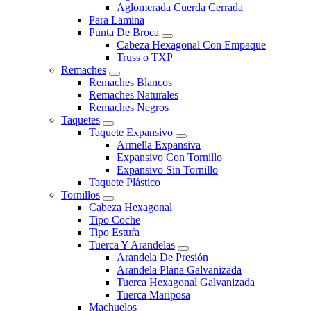
Aglomerada Cuerda Cerrada
Para Lamina
Punta De Broca
Cabeza Hexagonal Con Empaque
Truss o TXP
Remaches
Remaches Blancos
Remaches Naturales
Remaches Negros
Taquetes
Taquete Expansivo
Armella Expansiva
Expansivo Con Tornillo
Expansivo Sin Tornillo
Taquete Plástico
Tornillos
Cabeza Hexagonal
Tipo Coche
Tipo Estufa
Tuerca Y Arandelas
Arandela De Presión
Arandela Plana Galvanizada
Tuerca Hexagonal Galvanizada
Tuerca Mariposa
Machuelos