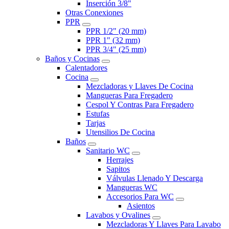
Inserción 3/8"
Otras Conexiones
PPR
PPR 1/2" (20 mm)
PPR 1" (32 mm)
PPR 3/4" (25 mm)
Baños y Cocinas
Calentadores
Cocina
Mezcladoras y Llaves De Cocina
Mangueras Para Fregadero
Cespol Y Contras Para Fregadero
Estufas
Tarjas
Utensilios De Cocina
Baños
Sanitario WC
Herrajes
Sapitos
Válvulas Llenado Y Descarga
Mangueras WC
Accesorios Para WC
Asientos
Lavabos y Ovalines
Mezcladoras Y Llaves Para Lavabo