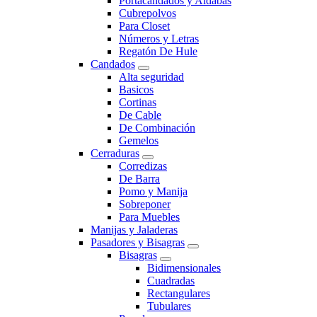
Portacandados y Aldabas
Cubrepolvos
Para Closet
Números y Letras
Regatón De Hule
Candados
Alta seguridad
Basicos
Cortinas
De Cable
De Combinación
Gemelos
Cerraduras
Corredizas
De Barra
Pomo y Manija
Sobreponer
Para Muebles
Manijas y Jaladeras
Pasadores y Bisagras
Bisagras
Bidimensionales
Cuadradas
Rectangulares
Tubulares