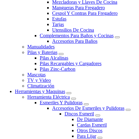
Mezcladoras y Llaves De Cocina
Mangueras Para Fregadero
Cespol Y Contras Para Fregadero
Estufas
Tarjas
Utensilios De Cocina
Complementos Para Baños y Cocinas
Accesorios Para Baños
Manualidades
Pilas y Baterias
Pilas Alcalinas
Pilas Recargables y Cargadores
Pilas Zinc-Carbon
Mascotas
TV y Video
Climatización
Herramientas y Maquinas
Herramienta Eléctrica
Esmeriles Y Pulidoras
Accesorios De Esmeriles y Pulidoras
Discos Esmeril
De Diamante
Cardas Esmeril
Otros Discos
Para Lijar