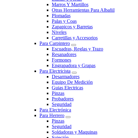
Marros Y Martillos
Otras Herramientas Para Albañil
Plomadas
Palas y Coas
Zapapicos y Barretas
Niveles
Carretillas y Accesorios
Para Carpintero
Escuadras, Reglas y Trazo
Resanadores
Formones
Engrapadora y Grapas
Para Electricista
Desarmadores
Equipo De Medición
Guias Electricas
Pinzas
Probadores
Seguridad
Para Electrónica
Para Herrero
Pinzas
Seguridad
Soldadoras y Maquinas
Sujeción