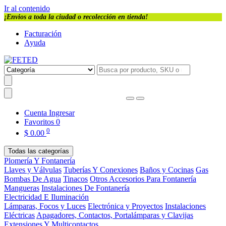
Ir al contenido
¡Envios a toda la ciudad o recolección en tienda!
Facturación
Ayuda
Cuenta
Ingresar
Favoritos
0
0
$
0.00
Todas las categorías
Plomería Y Fontanería
Llaves y Válvulas
Tuberías Y Conexiones
Baños y Cocinas
Gas
Bombas De Agua
Tinacos
Otros Accesorios Para Fontanería
Mangueras
Instalaciones De Fontanería
Electricidad E Iluminación
Lámparas, Focos y Luces
Electrónica y Proyectos
Instalaciones
Eléctricas
Apagadores, Contactos, Portalámparas y Clavijas
Extensiones Y Multicontactos