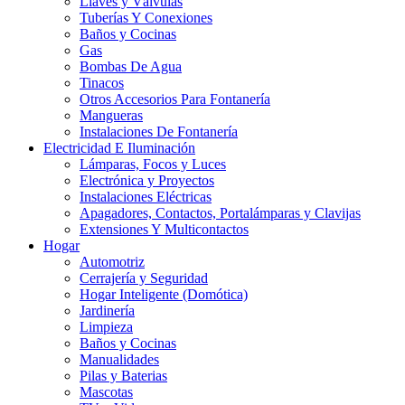
Llaves y Válvulas
Tuberías Y Conexiones
Baños y Cocinas
Gas
Bombas De Agua
Tinacos
Otros Accesorios Para Fontanería
Mangueras
Instalaciones De Fontanería
Electricidad E Iluminación
Lámparas, Focos y Luces
Electrónica y Proyectos
Instalaciones Eléctricas
Apagadores, Contactos, Portalámparas y Clavijas
Extensiones Y Multicontactos
Hogar
Automotriz
Cerrajería y Seguridad
Hogar Inteligente (Domótica)
Jardinería
Limpieza
Baños y Cocinas
Manualidades
Pilas y Baterias
Mascotas