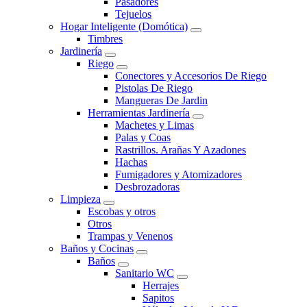
Pasadores
Tejuelos
Hogar Inteligente (Domótica)
Timbres
Jardinería
Riego
Conectores y Accesorios De Riego
Pistolas De Riego
Mangueras De Jardin
Herramientas Jardinería
Machetes y Limas
Palas y Coas
Rastrillos. Arañas Y Azadones
Hachas
Fumigadores y Atomizadores
Desbrozadoras
Limpieza
Escobas y otros
Otros
Trampas y Venenos
Baños y Cocinas
Baños
Sanitario WC
Herrajes
Sapitos