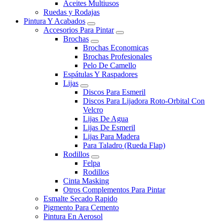
Aceites Multiusos
Ruedas y Rodajas
Pintura Y Acabados
Accesorios Para Pintar
Brochas
Brochas Economicas
Brochas Profesionales
Pelo De Camello
Espátulas Y Raspadores
Lijas
Discos Para Esmeril
Discos Para Lijadora Roto-Orbital Con
Velcro
Lijas De Agua
Lijas De Esmeril
Lijas Para Madera
Para Taladro (Rueda Flap)
Rodillos
Felpa
Rodillos
Cinta Masking
Otros Complementos Para Pintar
Esmalte Secado Rapido
Pigmento Para Cemento
Pintura En Aerosol