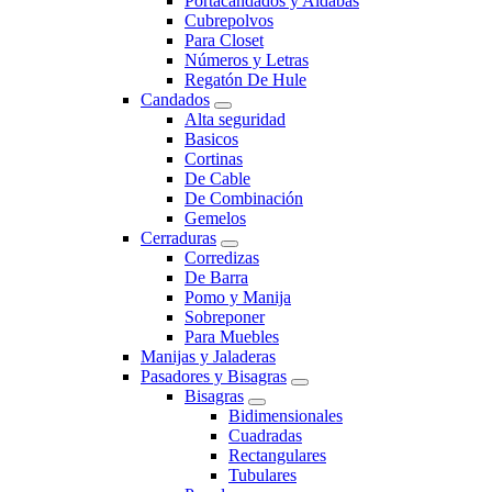
Portacandados y Aldabas
Cubrepolvos
Para Closet
Números y Letras
Regatón De Hule
Candados
Alta seguridad
Basicos
Cortinas
De Cable
De Combinación
Gemelos
Cerraduras
Corredizas
De Barra
Pomo y Manija
Sobreponer
Para Muebles
Manijas y Jaladeras
Pasadores y Bisagras
Bisagras
Bidimensionales
Cuadradas
Rectangulares
Tubulares