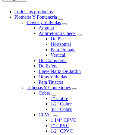
Todos los productos
Plomería Y Fontanería
Llaves y Válvulas
Angular
Antirretorno Check
De Pie
Horizontal
Para Drenaje
Vertical
De Compuerta
De Esfera
Llave Nariz De Jardin
Otras Válvulas
Para Tinacos
Tuberías Y Conexiones
Cobre
1" Cobre
1/2" Cobre
3/4" Cobre
CPVC
1 1/4" CPVC
1" CPVC
1/2" CPVC