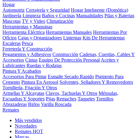
Hogar
Automotriz
Cerrajería y Seguridad
Hogar Inteligente (Domótica)
Jardinería
Limpieza
Baños y Cocinas
Manualidades
Pilas y Baterias
Mascotas
TV y Video
Climatización
Herramientas y Maquinas
Herramienta Eléctrica
Herramientas Manuales
Herramientas Por
Ofícios
Cajas y Organizadores
Linternas
Kits De Herramientas
Escaleras
Pesca
Ferretería Y Construcción
Pegamentos y Adhesivos
Construcción
Cadenas, Cuerdas, Cables Y
Accesorios
Cintas
Equipo De Protección Personal
Aceites y
Lubricantes
Ruedas y Rodajas
Pintura Y Acabados
Accesorios Para Pintar
Esmalte Secado Rapido
Pigmento Para
Cemento
Pintura En Aerosol
Solventes, Selladores Y Removedores
Tornillería, Fijación Y Otros
Armellas Y Alcayatas
Clavos, Tachuelas Y Otros
Ménsulas,
Escuadras Y Soportes
Pijas
Remaches
Taquetes
Tornillos
Abrazaderas
Birlos
Varilla Roscada
Remates
Más vendidos
Novedades
Remates
HOT
Marcas