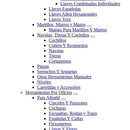
Llaves Combinadas Individuales
Llaves Españolas
Llaves Allen Hexagonales
Llaves Torx
Martillos, Marros y Mazos
Mango Para Martillos Y Marros
Navajas, Tijeras Y Cuchillos
Cuchillos
Cutters Y Respuestos
Navajas
Tijeras
Cortapernos
Pinzas
Serruchos Y Seguetas
Otras Herramientas Manuales
Niveles
Carretillas y Accesorios
Herramientas Por Ofícios
Para Albañil
Cinceles Y Punzones
Cucharas
Escuadras, Reglas y Trazo
Espátulas Y Cuñas
Flexometros
Llanas Y Flotas