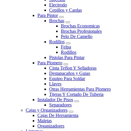
Electrodo
Cepillos y Cardas
Para Pintor
Brochas
Brochas Economicas
Brochas Profesionales
Pelo De Camello
Rodillos
Felpa
Rodillos
Pistolas Para Pintar
Para Plomero
Cinta Teflon Y Selladoras
Destapacaños y Guias
Equipo Para Soldar
Llaves
Otras Herramientas Para Plomero
Tijeras Y Cortado De Tuberia
Instalador De Pisos
Separadores
Cajas y Organizadores
Cajas De Herramienta
Maletas
Organizadores