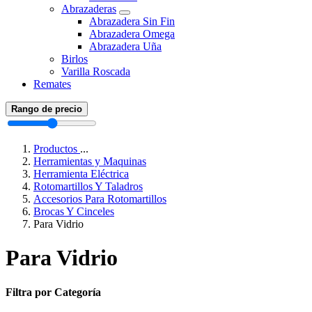
Abrazaderas
Abrazadera Sin Fin
Abrazadera Omega
Abrazadera Uña
Birlos
Varilla Roscada
Remates
Rango de precio
Productos
...
Herramientas y Maquinas
Herramienta Eléctrica
Rotomartillos Y Taladros
Accesorios Para Rotomartillos
Brocas Y Cinceles
Para Vidrio
Para Vidrio
Filtra por Categoría