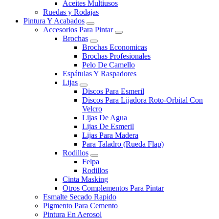
Aceites Multiusos
Ruedas y Rodajas
Pintura Y Acabados
Accesorios Para Pintar
Brochas
Brochas Economicas
Brochas Profesionales
Pelo De Camello
Espátulas Y Raspadores
Lijas
Discos Para Esmeril
Discos Para Lijadora Roto-Orbital Con
Velcro
Lijas De Agua
Lijas De Esmeril
Lijas Para Madera
Para Taladro (Rueda Flap)
Rodillos
Felpa
Rodillos
Cinta Masking
Otros Complementos Para Pintar
Esmalte Secado Rapido
Pigmento Para Cemento
Pintura En Aerosol