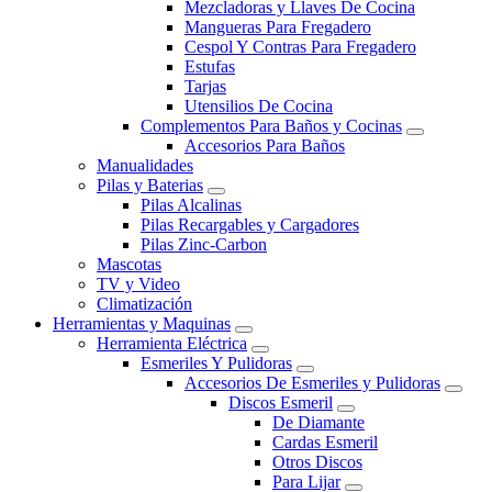
Mezcladoras y Llaves De Cocina
Mangueras Para Fregadero
Cespol Y Contras Para Fregadero
Estufas
Tarjas
Utensilios De Cocina
Complementos Para Baños y Cocinas
Accesorios Para Baños
Manualidades
Pilas y Baterias
Pilas Alcalinas
Pilas Recargables y Cargadores
Pilas Zinc-Carbon
Mascotas
TV y Video
Climatización
Herramientas y Maquinas
Herramienta Eléctrica
Esmeriles Y Pulidoras
Accesorios De Esmeriles y Pulidoras
Discos Esmeril
De Diamante
Cardas Esmeril
Otros Discos
Para Lijar