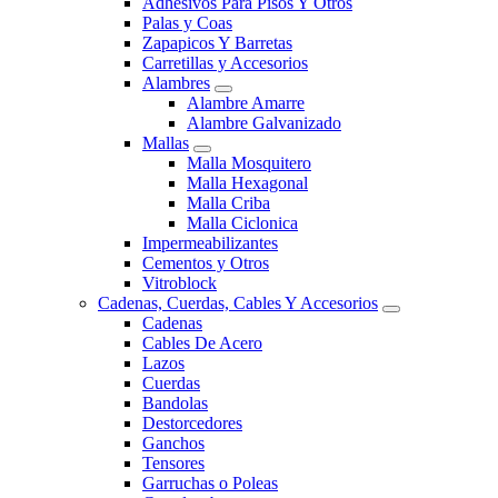
Adhesivos Para Pisos Y Otros
Palas y Coas
Zapapicos Y Barretas
Carretillas y Accesorios
Alambres
Alambre Amarre
Alambre Galvanizado
Mallas
Malla Mosquitero
Malla Hexagonal
Malla Criba
Malla Ciclonica
Impermeabilizantes
Cementos y Otros
Vitroblock
Cadenas, Cuerdas, Cables Y Accesorios
Cadenas
Cables De Acero
Lazos
Cuerdas
Bandolas
Destorcedores
Ganchos
Tensores
Garruchas o Poleas