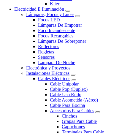
Kitec
Electricidad E Iluminación
Lámparas, Focos y Luces
Focos LED
Lámparas De Empotrar
Foco Incandescente
Focos Recargables
Lámparas De Sobreponer
Reflectores
Regletas
Sensores
Lampara De Noche
Electrónica y Proyectos
Instalaciones Eléctricas
Cables Eléctricos
Cable Unipolar
Cable Pop (Duplex)
Cable Uso Rudo
Cable Acometida (Aéreo)
Cable Para Bocina
Accesorios Para Cables
Cinchos
Grapas Para Cable
Capuchones
Terminales Para Cable