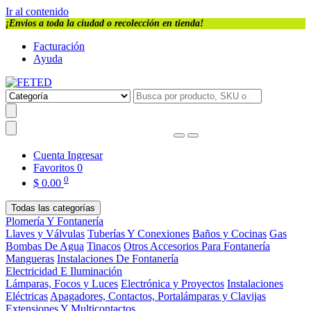
Ir al contenido
¡Envios a toda la ciudad o recolección en tienda!
Facturación
Ayuda
Cuenta
Ingresar
Favoritos
0
0
$
0.00
Todas las categorías
Plomería Y Fontanería
Llaves y Válvulas
Tuberías Y Conexiones
Baños y Cocinas
Gas
Bombas De Agua
Tinacos
Otros Accesorios Para Fontanería
Mangueras
Instalaciones De Fontanería
Electricidad E Iluminación
Lámparas, Focos y Luces
Electrónica y Proyectos
Instalaciones
Eléctricas
Apagadores, Contactos, Portalámparas y Clavijas
Extensiones Y Multicontactos