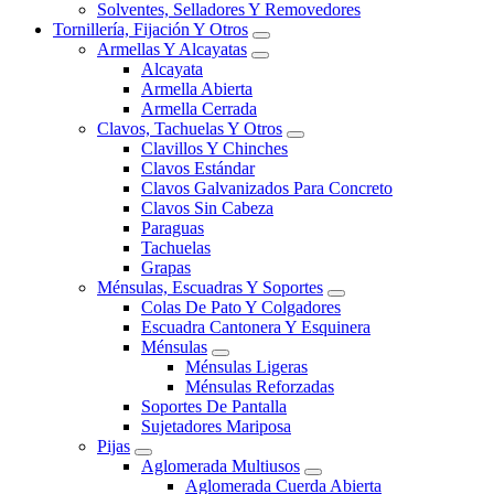
Solventes, Selladores Y Removedores
Tornillería, Fijación Y Otros
Armellas Y Alcayatas
Alcayata
Armella Abierta
Armella Cerrada
Clavos, Tachuelas Y Otros
Clavillos Y Chinches
Clavos Estándar
Clavos Galvanizados Para Concreto
Clavos Sin Cabeza
Paraguas
Tachuelas
Grapas
Ménsulas, Escuadras Y Soportes
Colas De Pato Y Colgadores
Escuadra Cantonera Y Esquinera
Ménsulas
Ménsulas Ligeras
Ménsulas Reforzadas
Soportes De Pantalla
Sujetadores Mariposa
Pijas
Aglomerada Multiusos
Aglomerada Cuerda Abierta