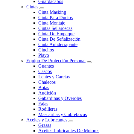
Guardacabos
Cintas
Cinta Masking
Cinta Para Ductos
Cinta Montaje
Cintas Sellaroscas
Cinta De Empaque
Cinta De Señalización
Cinta Antiderrapante
Cinchos
Playo
Equipo De Protección Personal
Guantes
Cascos
Lentes y Caretas
Chalecos
Botas
Audición
Gabardinas y Overoles
Fajas
Rodilleras
Mascarillas y Cubrebocas
Aceites y Lubricantes
Grasas
Aceites Lubricantes De Motores