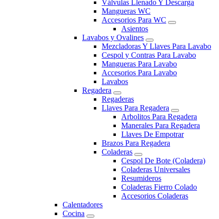
Válvulas Llenado Y Descarga
Mangueras WC
Accesorios Para WC
Asientos
Lavabos y Ovalines
Mezcladoras Y Llaves Para Lavabo
Cespol y Contras Para Lavabo
Mangueras Para Lavabo
Accesorios Para Lavabo
Lavabos
Regadera
Regaderas
Llaves Para Regadera
Arbolitos Para Regadera
Manerales Para Regadera
Llaves De Empotrar
Brazos Para Regadera
Coladeras
Cespol De Bote (Coladera)
Coladeras Universales
Resumideros
Coladeras Fierro Colado
Accesorios Coladeras
Calentadores
Cocina