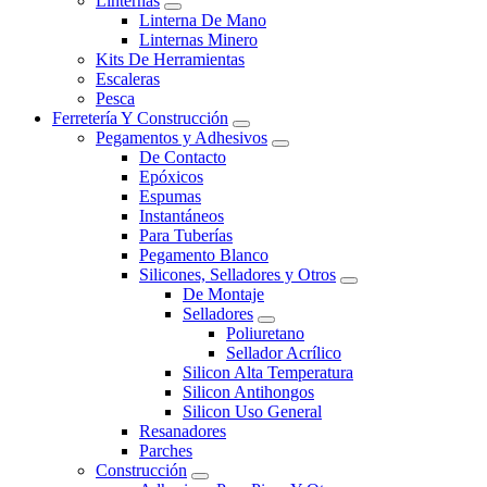
Linternas
Linterna De Mano
Linternas Minero
Kits De Herramientas
Escaleras
Pesca
Ferretería Y Construcción
Pegamentos y Adhesivos
De Contacto
Epóxicos
Espumas
Instantáneos
Para Tuberías
Pegamento Blanco
Silicones, Selladores y Otros
De Montaje
Selladores
Poliuretano
Sellador Acrílico
Silicon Alta Temperatura
Silicon Antihongos
Silicon Uso General
Resanadores
Parches
Construcción