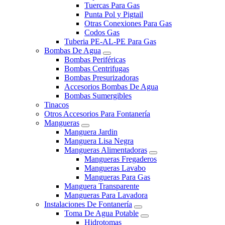
Tuercas Para Gas
Punta Pol y Pigtail
Otras Conexiones Para Gas
Codos Gas
Tuberia PE-AL-PE Para Gas
Bombas De Agua
Bombas Periféricas
Bombas Centrifugas
Bombas Presurizadoras
Accesorios Bombas De Agua
Bombas Sumergibles
Tinacos
Otros Accesorios Para Fontanería
Mangueras
Manguera Jardin
Manguera Lisa Negra
Mangueras Alimentadoras
Mangueras Fregaderos
Mangueras Lavabo
Mangueras Para Gas
Manguera Transparente
Mangueras Para Lavadora
Instalaciones De Fontanería
Toma De Agua Potable
Hidrotomas