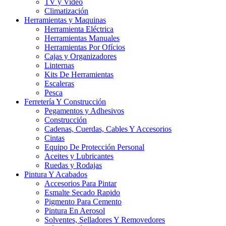
TV y Video
Climatización
Herramientas y Maquinas
Herramienta Eléctrica
Herramientas Manuales
Herramientas Por Ofícios
Cajas y Organizadores
Linternas
Kits De Herramientas
Escaleras
Pesca
Ferretería Y Construcción
Pegamentos y Adhesivos
Construcción
Cadenas, Cuerdas, Cables Y Accesorios
Cintas
Equipo De Protección Personal
Aceites y Lubricantes
Ruedas y Rodajas
Pintura Y Acabados
Accesorios Para Pintar
Esmalte Secado Rapido
Pigmento Para Cemento
Pintura En Aerosol
Solventes, Selladores Y Removedores