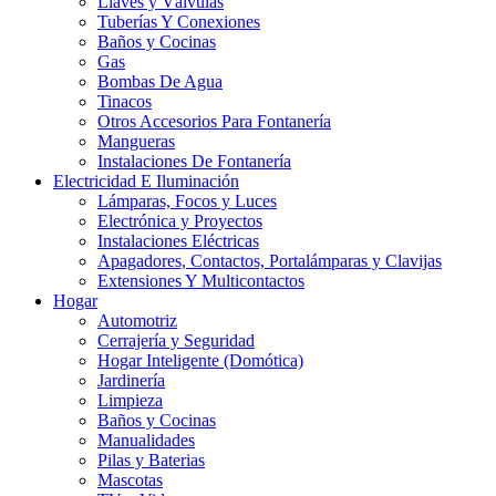
Llaves y Válvulas
Tuberías Y Conexiones
Baños y Cocinas
Gas
Bombas De Agua
Tinacos
Otros Accesorios Para Fontanería
Mangueras
Instalaciones De Fontanería
Electricidad E Iluminación
Lámparas, Focos y Luces
Electrónica y Proyectos
Instalaciones Eléctricas
Apagadores, Contactos, Portalámparas y Clavijas
Extensiones Y Multicontactos
Hogar
Automotriz
Cerrajería y Seguridad
Hogar Inteligente (Domótica)
Jardinería
Limpieza
Baños y Cocinas
Manualidades
Pilas y Baterias
Mascotas