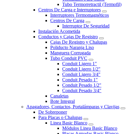
Tubo Termorretractil (Termofil)
Centros De Carga e Interruptores
Interruptores Termomagnéticos
Centros De Carga
Interruptor De Seguridad
Instalación Acometida
Conductos y Cajas De Registro
Cajas De Registro y Chalupas
Poliducto Naranja Liso
Manguera Corrugada
Tubo Conduit PVC
Conduit Ligero 1"
Conduit Ligero 1/2"
Conduit Ligero 3/4"
Conduit Pesado 1"
Conduit Pesado 1/2"
Conduit Pesado 3/4"
Canaletas
Bote Integral
Apagadores, Contactos, Portalámparas y Clavijas
De Sobreponer
Para Placas o Chalupas
Linea Basic Blanco
Módulos Linea Basic Blanco
Placas Armadas Basic Blanco