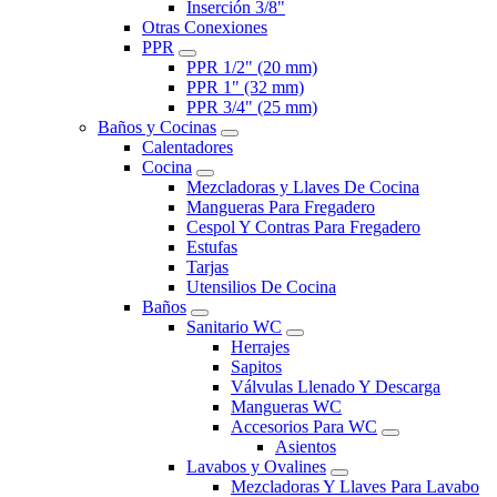
Inserción 3/8"
Otras Conexiones
PPR
PPR 1/2" (20 mm)
PPR 1" (32 mm)
PPR 3/4" (25 mm)
Baños y Cocinas
Calentadores
Cocina
Mezcladoras y Llaves De Cocina
Mangueras Para Fregadero
Cespol Y Contras Para Fregadero
Estufas
Tarjas
Utensilios De Cocina
Baños
Sanitario WC
Herrajes
Sapitos
Válvulas Llenado Y Descarga
Mangueras WC
Accesorios Para WC
Asientos
Lavabos y Ovalines
Mezcladoras Y Llaves Para Lavabo