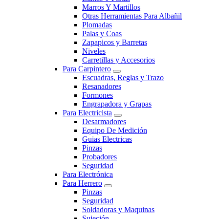
Marros Y Martillos
Otras Herramientas Para Albañil
Plomadas
Palas y Coas
Zapapicos y Barretas
Niveles
Carretillas y Accesorios
Para Carpintero
Escuadras, Reglas y Trazo
Resanadores
Formones
Engrapadora y Grapas
Para Electricista
Desarmadores
Equipo De Medición
Guias Electricas
Pinzas
Probadores
Seguridad
Para Electrónica
Para Herrero
Pinzas
Seguridad
Soldadoras y Maquinas
Sujeción