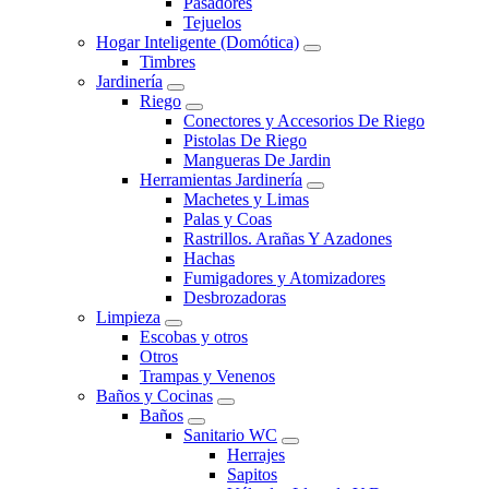
Pasadores
Tejuelos
Hogar Inteligente (Domótica)
Timbres
Jardinería
Riego
Conectores y Accesorios De Riego
Pistolas De Riego
Mangueras De Jardin
Herramientas Jardinería
Machetes y Limas
Palas y Coas
Rastrillos. Arañas Y Azadones
Hachas
Fumigadores y Atomizadores
Desbrozadoras
Limpieza
Escobas y otros
Otros
Trampas y Venenos
Baños y Cocinas
Baños
Sanitario WC
Herrajes
Sapitos