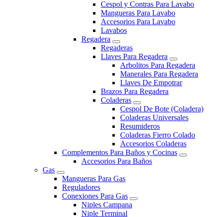
Cespol y Contras Para Lavabo
Mangueras Para Lavabo
Accesorios Para Lavabo
Lavabos
Regadera
Regaderas
Llaves Para Regadera
Arbolitos Para Regadera
Manerales Para Regadera
Llaves De Empotrar
Brazos Para Regadera
Coladeras
Cespol De Bote (Coladera)
Coladeras Universales
Resumideros
Coladeras Fierro Colado
Accesorios Coladeras
Complementos Para Baños y Cocinas
Accesorios Para Baños
Gas
Mangueras Para Gas
Reguladores
Conexiones Para Gas
Niples Campana
Niple Terminal