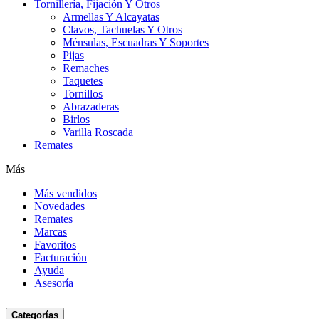
Tornillería, Fijación Y Otros
Armellas Y Alcayatas
Clavos, Tachuelas Y Otros
Ménsulas, Escuadras Y Soportes
Pijas
Remaches
Taquetes
Tornillos
Abrazaderas
Birlos
Varilla Roscada
Remates
Más
Más vendidos
Novedades
Remates
Marcas
Favoritos
Facturación
Ayuda
Asesoría
Categorías