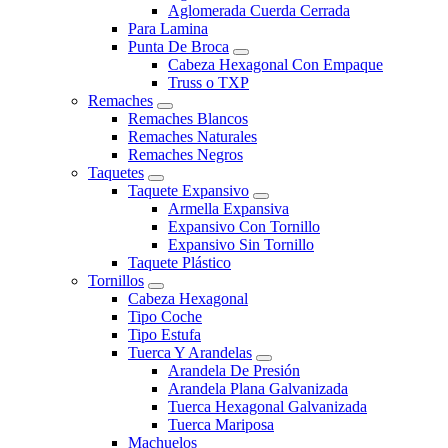
Aglomerada Cuerda Cerrada
Para Lamina
Punta De Broca
Cabeza Hexagonal Con Empaque
Truss o TXP
Remaches
Remaches Blancos
Remaches Naturales
Remaches Negros
Taquetes
Taquete Expansivo
Armella Expansiva
Expansivo Con Tornillo
Expansivo Sin Tornillo
Taquete Plástico
Tornillos
Cabeza Hexagonal
Tipo Coche
Tipo Estufa
Tuerca Y Arandelas
Arandela De Presión
Arandela Plana Galvanizada
Tuerca Hexagonal Galvanizada
Tuerca Mariposa
Machuelos