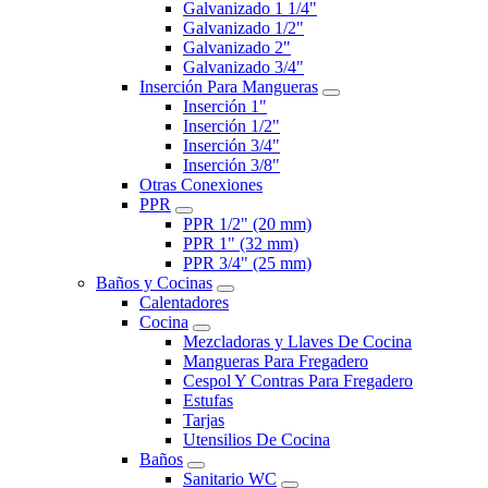
Galvanizado 1 1/4"
Galvanizado 1/2"
Galvanizado 2"
Galvanizado 3/4"
Inserción Para Mangueras
Inserción 1"
Inserción 1/2"
Inserción 3/4"
Inserción 3/8"
Otras Conexiones
PPR
PPR 1/2" (20 mm)
PPR 1" (32 mm)
PPR 3/4" (25 mm)
Baños y Cocinas
Calentadores
Cocina
Mezcladoras y Llaves De Cocina
Mangueras Para Fregadero
Cespol Y Contras Para Fregadero
Estufas
Tarjas
Utensilios De Cocina
Baños
Sanitario WC