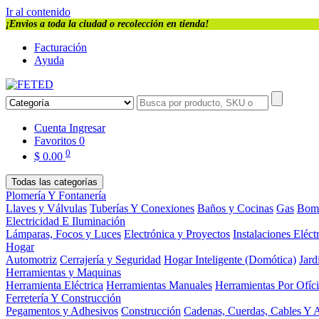
Ir al contenido
¡Envios a toda la ciudad o recolección en tienda!
Facturación
Ayuda
Cuenta
Ingresar
Favoritos
0
0
$
0.00
Todas las categorías
Plomería Y Fontanería
Llaves y Válvulas
Tuberías Y Conexiones
Baños y Cocinas
Gas
Bom
Electricidad E Iluminación
Lámparas, Focos y Luces
Electrónica y Proyectos
Instalaciones Eléct
Hogar
Automotriz
Cerrajería y Seguridad
Hogar Inteligente (Domótica)
Jard
Herramientas y Maquinas
Herramienta Eléctrica
Herramientas Manuales
Herramientas Por Ofíc
Ferretería Y Construcción
Pegamentos y Adhesivos
Construcción
Cadenas, Cuerdas, Cables Y 