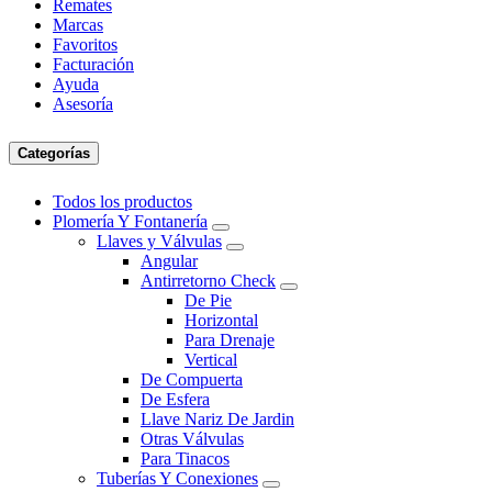
Remates
Marcas
Favoritos
Facturación
Ayuda
Asesoría
Categorías
Todos los productos
Plomería Y Fontanería
Llaves y Válvulas
Angular
Antirretorno Check
De Pie
Horizontal
Para Drenaje
Vertical
De Compuerta
De Esfera
Llave Nariz De Jardin
Otras Válvulas
Para Tinacos
Tuberías Y Conexiones