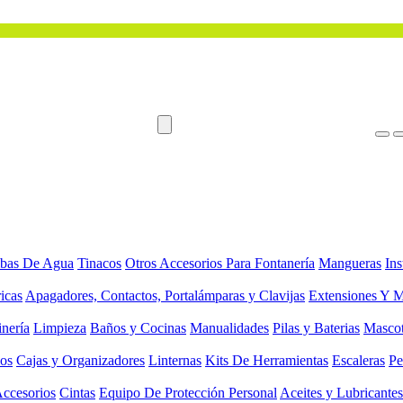
bas De Agua
Tinacos
Otros Accesorios Para Fontanería
Mangueras
Ins
ricas
Apagadores, Contactos, Portalámparas y Clavijas
Extensiones Y M
inería
Limpieza
Baños y Cocinas
Manualidades
Pilas y Baterias
Masco
ios
Cajas y Organizadores
Linternas
Kits De Herramientas
Escaleras
Pe
Accesorios
Cintas
Equipo De Protección Personal
Aceites y Lubricantes