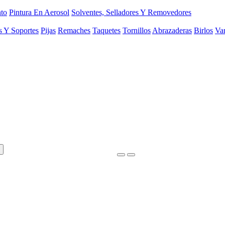
to
Pintura En Aerosol
Solventes, Selladores Y Removedores
s Y Soportes
Pijas
Remaches
Taquetes
Tornillos
Abrazaderas
Birlos
Var