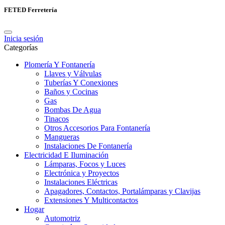
FETED Ferretería
Inicia sesión
Categorías
Plomería Y Fontanería
Llaves y Válvulas
Tuberías Y Conexiones
Baños y Cocinas
Gas
Bombas De Agua
Tinacos
Otros Accesorios Para Fontanería
Mangueras
Instalaciones De Fontanería
Electricidad E Iluminación
Lámparas, Focos y Luces
Electrónica y Proyectos
Instalaciones Eléctricas
Apagadores, Contactos, Portalámparas y Clavijas
Extensiones Y Multicontactos
Hogar
Automotriz