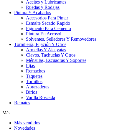
Aceites y Lubricantes
Ruedas y Rodajas
Pintura Y Acabados
Accesorios Para Pintar
Esmalte Secado Rapido
Pigmento Para Cemento
Pintura En Aerosol
Solventes, Selladores Y Removedores
Tornillería, Fijación Y Otros
Armellas Y Alcayatas
Clavos, Tachuelas Y Otros
Ménsulas, Escuadras Y Soportes
Pijas
Remaches
Taquetes
Tornillos
Abrazaderas
Birlos
Varilla Roscada
Remates
Más
Más vendidos
Novedades