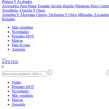
Pintura Y Acabados
Accesorios Para Pintar
Esmalte Secado Rapido
Pigmento Para Cemen
Tornillería, Fijación Y Otros
Armellas Y Alcayatas
Clavos, Tachuelas Y Otros
Ménsulas, Escuadra
Remates
Más vendidos
Novedades
Remates
HOT
Marcas
Para tu casa
Asesoría
0
Todas
Remates
HOT
Novedades
Más vendidos
Marcas
Asesoría