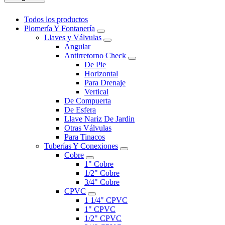
Todos los productos
Plomería Y Fontanería
Llaves y Válvulas
Angular
Antirretorno Check
De Pie
Horizontal
Para Drenaje
Vertical
De Compuerta
De Esfera
Llave Nariz De Jardin
Otras Válvulas
Para Tinacos
Tuberías Y Conexiones
Cobre
1" Cobre
1/2" Cobre
3/4" Cobre
CPVC
1 1/4" CPVC
1" CPVC
1/2" CPVC