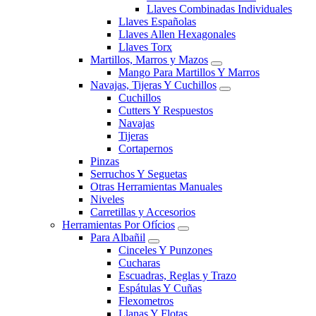
Llaves Combinadas Individuales
Llaves Españolas
Llaves Allen Hexagonales
Llaves Torx
Martillos, Marros y Mazos
Mango Para Martillos Y Marros
Navajas, Tijeras Y Cuchillos
Cuchillos
Cutters Y Respuestos
Navajas
Tijeras
Cortapernos
Pinzas
Serruchos Y Seguetas
Otras Herramientas Manuales
Niveles
Carretillas y Accesorios
Herramientas Por Ofícios
Para Albañil
Cinceles Y Punzones
Cucharas
Escuadras, Reglas y Trazo
Espátulas Y Cuñas
Flexometros
Llanas Y Flotas