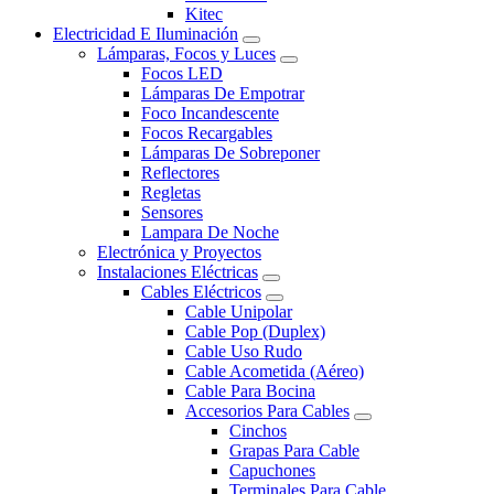
Kitec
Electricidad E Iluminación
Lámparas, Focos y Luces
Focos LED
Lámparas De Empotrar
Foco Incandescente
Focos Recargables
Lámparas De Sobreponer
Reflectores
Regletas
Sensores
Lampara De Noche
Electrónica y Proyectos
Instalaciones Eléctricas
Cables Eléctricos
Cable Unipolar
Cable Pop (Duplex)
Cable Uso Rudo
Cable Acometida (Aéreo)
Cable Para Bocina
Accesorios Para Cables
Cinchos
Grapas Para Cable
Capuchones
Terminales Para Cable