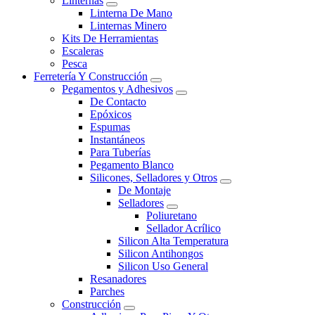
Linternas
Linterna De Mano
Linternas Minero
Kits De Herramientas
Escaleras
Pesca
Ferretería Y Construcción
Pegamentos y Adhesivos
De Contacto
Epóxicos
Espumas
Instantáneos
Para Tuberías
Pegamento Blanco
Silicones, Selladores y Otros
De Montaje
Selladores
Poliuretano
Sellador Acrílico
Silicon Alta Temperatura
Silicon Antihongos
Silicon Uso General
Resanadores
Parches
Construcción