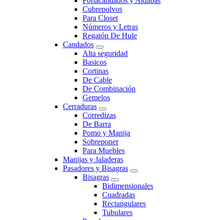
Portacandados y Aldabas
Cubrepolvos
Para Closet
Números y Letras
Regatón De Hule
Candados
Alta seguridad
Basicos
Cortinas
De Cable
De Combinación
Gemelos
Cerraduras
Corredizas
De Barra
Pomo y Manija
Sobreponer
Para Muebles
Manijas y Jaladeras
Pasadores y Bisagras
Bisagras
Bidimensionales
Cuadradas
Rectangulares
Tubulares