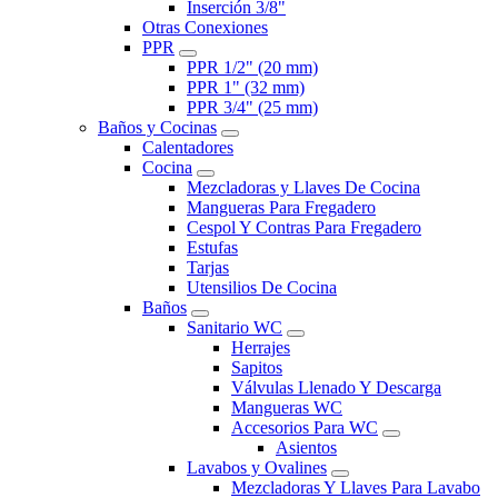
Inserción 3/8"
Otras Conexiones
PPR
PPR 1/2" (20 mm)
PPR 1" (32 mm)
PPR 3/4" (25 mm)
Baños y Cocinas
Calentadores
Cocina
Mezcladoras y Llaves De Cocina
Mangueras Para Fregadero
Cespol Y Contras Para Fregadero
Estufas
Tarjas
Utensilios De Cocina
Baños
Sanitario WC
Herrajes
Sapitos
Válvulas Llenado Y Descarga
Mangueras WC
Accesorios Para WC
Asientos
Lavabos y Ovalines
Mezcladoras Y Llaves Para Lavabo