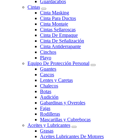
Guardacabos
Cintas
Cinta Masking
Cinta Para Ductos
Cinta Montaje
Cintas Sellaroscas
Cinta De Empaque
Cinta De Señalización
Cinta Antiderrapante
Cinchos
Playo
Equipo De Protección Personal
Guantes
Cascos
Lentes y Caretas
Chalecos
Botas
Audición
Gabardinas y Overoles
Fajas
Rodilleras
Mascarillas y Cubrebocas
Aceites y Lubricantes
Grasas
Aceites Lubricantes De Motores