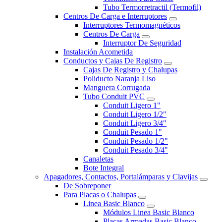
Tubo Termorretractil (Termofil)
Centros De Carga e Interruptores
Interruptores Termomagnéticos
Centros De Carga
Interruptor De Seguridad
Instalación Acometida
Conductos y Cajas De Registro
Cajas De Registro y Chalupas
Poliducto Naranja Liso
Manguera Corrugada
Tubo Conduit PVC
Conduit Ligero 1"
Conduit Ligero 1/2"
Conduit Ligero 3/4"
Conduit Pesado 1"
Conduit Pesado 1/2"
Conduit Pesado 3/4"
Canaletas
Bote Integral
Apagadores, Contactos, Portalámparas y Clavijas
De Sobreponer
Para Placas o Chalupas
Linea Basic Blanco
Módulos Linea Basic Blanco
Placas Armadas Basic Blanco