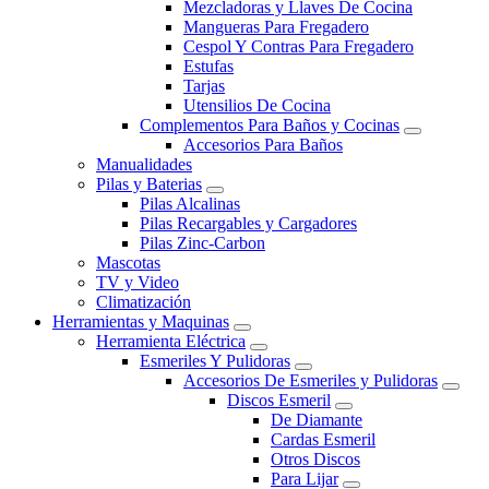
Mezcladoras y Llaves De Cocina
Mangueras Para Fregadero
Cespol Y Contras Para Fregadero
Estufas
Tarjas
Utensilios De Cocina
Complementos Para Baños y Cocinas
Accesorios Para Baños
Manualidades
Pilas y Baterias
Pilas Alcalinas
Pilas Recargables y Cargadores
Pilas Zinc-Carbon
Mascotas
TV y Video
Climatización
Herramientas y Maquinas
Herramienta Eléctrica
Esmeriles Y Pulidoras
Accesorios De Esmeriles y Pulidoras
Discos Esmeril
De Diamante
Cardas Esmeril
Otros Discos
Para Lijar