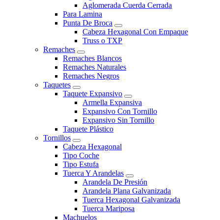
Aglomerada Cuerda Cerrada
Para Lamina
Punta De Broca
Cabeza Hexagonal Con Empaque
Truss o TXP
Remaches
Remaches Blancos
Remaches Naturales
Remaches Negros
Taquetes
Taquete Expansivo
Armella Expansiva
Expansivo Con Tornillo
Expansivo Sin Tornillo
Taquete Plástico
Tornillos
Cabeza Hexagonal
Tipo Coche
Tipo Estufa
Tuerca Y Arandelas
Arandela De Presión
Arandela Plana Galvanizada
Tuerca Hexagonal Galvanizada
Tuerca Mariposa
Machuelos