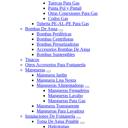
Tuercas Para Gas
Punta Pol y Pigtail
Otras Conexiones Para Gas
Codos Gas
Tuberia PE-AL-PE Para Gas
Bombas De Agua
Bombas Periféricas
Bombas Centrifugas
Bombas Presurizadoras
Accesorios Bombas De Agua
Bombas Sumergibles
Tinacos
Otros Accesorios Para Fontanería
Mangueras
Manguera Jardin
Manguera Lisa Negra
Mangueras Alimentadoras
Mangueras Fregaderos
Mangueras Lavabo
Mangueras Para Gas
Manguera Transparente
Mangueras Para Lavadora
Instalaciones De Fontanería
Toma De Agua Potable
Hidrotomas