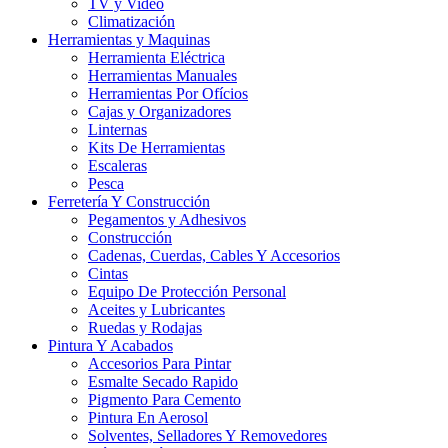
TV y Video
Climatización
Herramientas y Maquinas
Herramienta Eléctrica
Herramientas Manuales
Herramientas Por Ofícios
Cajas y Organizadores
Linternas
Kits De Herramientas
Escaleras
Pesca
Ferretería Y Construcción
Pegamentos y Adhesivos
Construcción
Cadenas, Cuerdas, Cables Y Accesorios
Cintas
Equipo De Protección Personal
Aceites y Lubricantes
Ruedas y Rodajas
Pintura Y Acabados
Accesorios Para Pintar
Esmalte Secado Rapido
Pigmento Para Cemento
Pintura En Aerosol
Solventes, Selladores Y Removedores