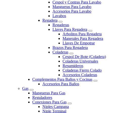
Cespol y Contras Para Lavabo
Mangueras Para Lavabo
Accesorios Para Lavabo
Lavabos
Regadera
Regaderas
Llaves Para Regadera
Arbolitos Para Regadera
Manerales Para Regadera
Llaves De Empotrar
Brazos Para Regadera
Coladeras
Cespol De Bote (Coladera)
Coladeras Universales
Resumideros
Coladeras Fierro Colado
Accesorios Coladeras
Complementos Para Baños y Cocinas
Accesorios Para Baños
Gas
Mangueras Para Gas
Reguladores
Conexiones Para Gas
Niples Campana
Niple Terminal