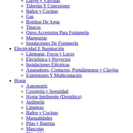
Llaves y Válvulas
Tuberías Y Conexiones
Baños y Cocinas
Gas
Bombas De Agua
Tinacos
Otros Accesorios Para Fontanería
Mangueras
Instalaciones De Fontanería
Electricidad E Iluminación
Lámparas, Focos y Luces
Electrónica y Proyectos
Instalaciones Eléctricas
Apagadores, Contactos, Portalámparas y Clavijas
Extensiones Y Multicontactos
Hogar
Automotriz
Cerrajería y Seguridad
Hogar Inteligente (Domótica)
Jardinería
Limpieza
Baños y Cocinas
Manualidades
Pilas y Baterias
Mascotas