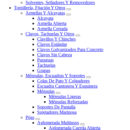
Solventes, Selladores Y Removedores
Tornillería, Fijación Y Otros
Armellas Y Alcayatas
Alcayata
Armella Abierta
Armella Cerrada
Clavos, Tachuelas Y Otros
Clavillos Y Chinches
Clavos Estándar
Clavos Galvanizados Para Concreto
Clavos Sin Cabeza
Paraguas
Tachuelas
Grapas
Ménsulas, Escuadras Y Soportes
Colas De Pato Y Colgadores
Escuadra Cantonera Y Esquinera
Ménsulas
Ménsulas Ligeras
Ménsulas Reforzadas
Soportes De Pantalla
Sujetadores Mariposa
Pijas
Aglomerada Multiusos
Aglomerada Cuerda Abierta