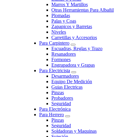
Marros Y Martillos
Otras Herramientas Para Albañil
Plomadas
Palas y Coas
Zapapicos y Barretas
Niveles
Carretillas y Accesorios
Para Carpintero
Escuadras, Reglas y Trazo
Resanadores
Formones
Engrapadora y Grapas
Para Electricista
Desarmadores
Equipo De Medición
Guias Electricas
Pinzas
Probadores
Seguridad
Para Electrónica
Para Herrero
Pinzas
Seguridad
Soldadoras y Maquinas
Sujeción