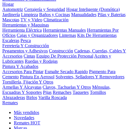
Hogar
Automotriz
Cerrajería y Seguridad
Hogar Inteligente (Domótica)
Jardinería
Limpieza
Baños y Cocinas
Manualidades
Pilas y Baterias
Mascotas
TV y Video
Climatización
Herramientas y Maquinas
Herramienta Eléctrica
Herramientas Manuales
Herramientas Por
Ofícios
Cajas y Organizadores
Linternas
Kits De Herramientas
Escaleras
Pesca
Ferretería Y Construcción
Pegamentos y Adhesivos
Construcción
Cadenas, Cuerdas, Cables Y
Accesorios
Cintas
Equipo De Protección Personal
Aceites y
Lubricantes
Ruedas y Rodajas
Pintura Y Acabados
Accesorios Para Pintar
Esmalte Secado Rapido
Pigmento Para
Cemento
Pintura En Aerosol
Solventes, Selladores Y Removedores
Tornillería, Fijación Y Otros
Armellas Y Alcayatas
Clavos, Tachuelas Y Otros
Ménsulas,
Escuadras Y Soportes
Pijas
Remaches
Taquetes
Tornillos
Abrazaderas
Birlos
Varilla Roscada
Remates
Más vendidos
Novedades
Remates
HOT
Marcas