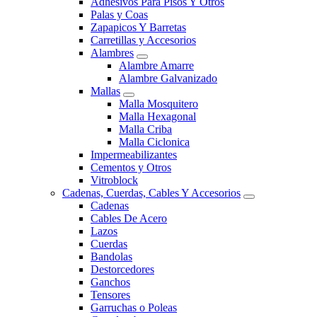
Adhesivos Para Pisos Y Otros
Palas y Coas
Zapapicos Y Barretas
Carretillas y Accesorios
Alambres
Alambre Amarre
Alambre Galvanizado
Mallas
Malla Mosquitero
Malla Hexagonal
Malla Criba
Malla Ciclonica
Impermeabilizantes
Cementos y Otros
Vitroblock
Cadenas, Cuerdas, Cables Y Accesorios
Cadenas
Cables De Acero
Lazos
Cuerdas
Bandolas
Destorcedores
Ganchos
Tensores
Garruchas o Poleas