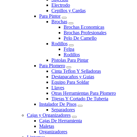
Electrodo
Cepillos y Cardas
Para Pintor
Brochas
Brochas Economicas
Brochas Profesionales
Pelo De Camello
Rodillos
Felpa
Rodillos
Pistolas Para Pintar
Para Plomero
Cinta Teflon Y Selladoras
Destapacaños y Guias
Equipo Para Soldar
Llaves
Otras Herramientas Para Plomero
Tijeras Y Cortado De Tuberia
Instalador De Pisos
Separadores
Cajas y Organizadores
Cajas De Herramienta
Maletas
Organizadores