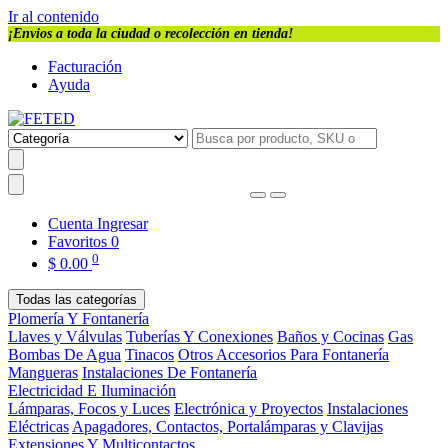
Ir al contenido
¡Envios a toda la ciudad o recolección en tienda!
Facturación
Ayuda
Cuenta
Ingresar
Favoritos
0
0
$
0.00
Todas las categorías
Plomería Y Fontanería
Llaves y Válvulas
Tuberías Y Conexiones
Baños y Cocinas
Gas
Bombas De Agua
Tinacos
Otros Accesorios Para Fontanería
Mangueras
Instalaciones De Fontanería
Electricidad E Iluminación
Lámparas, Focos y Luces
Electrónica y Proyectos
Instalaciones
Eléctricas
Apagadores, Contactos, Portalámparas y Clavijas
Extensiones Y Multicontactos