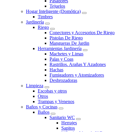
Pasadores
Tejuelos
Hogar Inteligente (Domótica)
Timbres
Jardinería
Riego
Conectores y Accesorios De Riego
Pistolas De Riego
Mangueras De Jardin
Herramientas Jardinería
Machetes y Limas
Palas y Coas
Rastrillos. Arañas Y Azadones
Hachas
Fumigadores y Atomizadores
Desbrozadoras
Limpieza
Escobas y otros
Otros
Trampas y Venenos
Baños y Cocinas
Baños
Sanitario WC
Herrajes
Sapitos