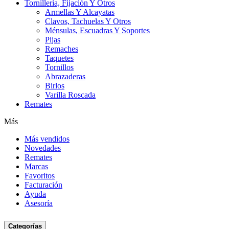
Tornillería, Fijación Y Otros
Armellas Y Alcayatas
Clavos, Tachuelas Y Otros
Ménsulas, Escuadras Y Soportes
Pijas
Remaches
Taquetes
Tornillos
Abrazaderas
Birlos
Varilla Roscada
Remates
Más
Más vendidos
Novedades
Remates
Marcas
Favoritos
Facturación
Ayuda
Asesoría
Categorías