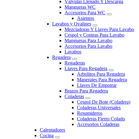
Válvulas Llenado Y Descarga
Mangueras WC
Accesorios Para WC
Asientos
Lavabos y Ovalines
Mezcladoras Y Llaves Para Lavabo
Cespol y Contras Para Lavabo
Mangueras Para Lavabo
Accesorios Para Lavabo
Lavabos
Regadera
Regaderas
Llaves Para Regadera
Arbolitos Para Regadera
Manerales Para Regadera
Llaves De Empotrar
Brazos Para Regadera
Coladeras
Cespol De Bote (Coladera)
Coladeras Universales
Resumideros
Coladeras Fierro Colado
Accesorios Coladeras
Calentadores
Cocina