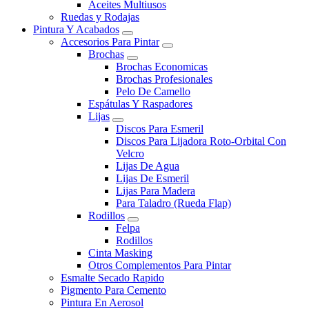
Aceites Multiusos
Ruedas y Rodajas
Pintura Y Acabados
Accesorios Para Pintar
Brochas
Brochas Economicas
Brochas Profesionales
Pelo De Camello
Espátulas Y Raspadores
Lijas
Discos Para Esmeril
Discos Para Lijadora Roto-Orbital Con
Velcro
Lijas De Agua
Lijas De Esmeril
Lijas Para Madera
Para Taladro (Rueda Flap)
Rodillos
Felpa
Rodillos
Cinta Masking
Otros Complementos Para Pintar
Esmalte Secado Rapido
Pigmento Para Cemento
Pintura En Aerosol