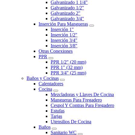
Galvanizado 1 1/4"
Galvanizado 1/2"
Galvanizado 2"
Galvanizado 3/4"
Inserción Para Mangueras
Inserción 1"
Inserción 1/2"
Inserción 3/4"
Inserción 3/8"
Otras Conexiones
PPR
PPR 1/2" (20 mm)
PPR 1" (32 mm)
PPR 3/4" (25 mm)
Baños y Cocinas
Calentadores
Cocina
Mezcladoras y Llaves De Cocina
Mangueras Para Fregadero
Cespol Y Contras Para Fregadero
Estufas
Tarjas
Utensilios De Cocina
Baños
Sanitario WC