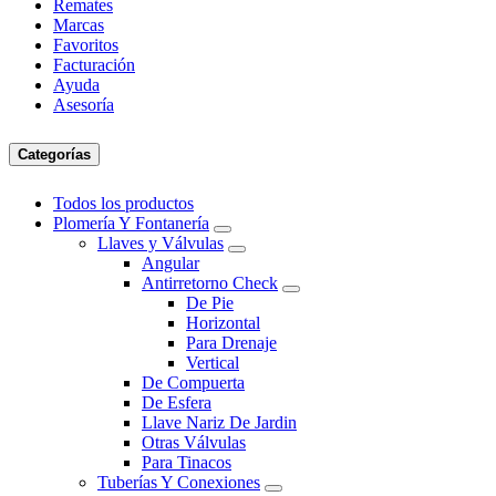
Remates
Marcas
Favoritos
Facturación
Ayuda
Asesoría
Categorías
Todos los productos
Plomería Y Fontanería
Llaves y Válvulas
Angular
Antirretorno Check
De Pie
Horizontal
Para Drenaje
Vertical
De Compuerta
De Esfera
Llave Nariz De Jardin
Otras Válvulas
Para Tinacos
Tuberías Y Conexiones