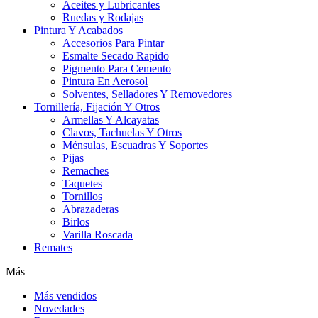
Aceites y Lubricantes
Ruedas y Rodajas
Pintura Y Acabados
Accesorios Para Pintar
Esmalte Secado Rapido
Pigmento Para Cemento
Pintura En Aerosol
Solventes, Selladores Y Removedores
Tornillería, Fijación Y Otros
Armellas Y Alcayatas
Clavos, Tachuelas Y Otros
Ménsulas, Escuadras Y Soportes
Pijas
Remaches
Taquetes
Tornillos
Abrazaderas
Birlos
Varilla Roscada
Remates
Más
Más vendidos
Novedades