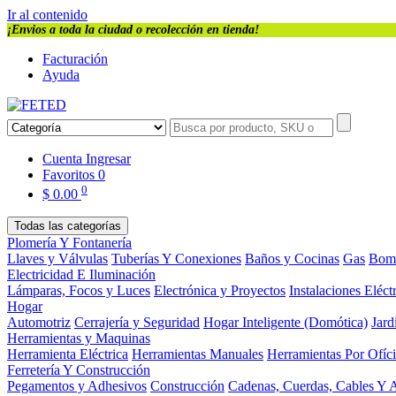
Ir al contenido
¡Envios a toda la ciudad o recolección en tienda!
Facturación
Ayuda
Cuenta
Ingresar
Favoritos
0
0
$
0.00
Todas las categorías
Plomería Y Fontanería
Llaves y Válvulas
Tuberías Y Conexiones
Baños y Cocinas
Gas
Bom
Electricidad E Iluminación
Lámparas, Focos y Luces
Electrónica y Proyectos
Instalaciones Eléct
Hogar
Automotriz
Cerrajería y Seguridad
Hogar Inteligente (Domótica)
Jard
Herramientas y Maquinas
Herramienta Eléctrica
Herramientas Manuales
Herramientas Por Ofíc
Ferretería Y Construcción
Pegamentos y Adhesivos
Construcción
Cadenas, Cuerdas, Cables Y 