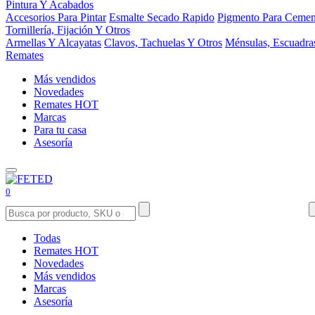
Pintura Y Acabados
Accesorios Para Pintar
Esmalte Secado Rapido
Pigmento Para Cemen
Tornillería, Fijación Y Otros
Armellas Y Alcayatas
Clavos, Tachuelas Y Otros
Ménsulas, Escuadra
Remates
Más vendidos
Novedades
Remates
HOT
Marcas
Para tu casa
Asesoría
0
Todas
Remates
HOT
Novedades
Más vendidos
Marcas
Asesoría