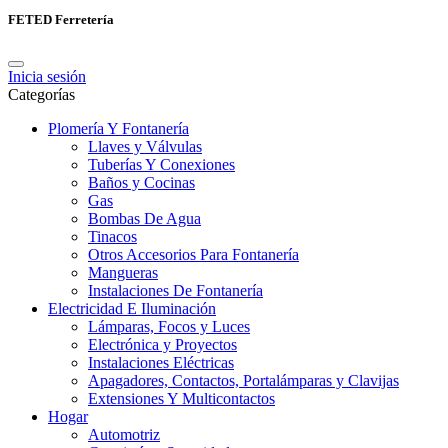
FETED Ferretería
Inicia sesión
Categorías
Plomería Y Fontanería
Llaves y Válvulas
Tuberías Y Conexiones
Baños y Cocinas
Gas
Bombas De Agua
Tinacos
Otros Accesorios Para Fontanería
Mangueras
Instalaciones De Fontanería
Electricidad E Iluminación
Lámparas, Focos y Luces
Electrónica y Proyectos
Instalaciones Eléctricas
Apagadores, Contactos, Portalámparas y Clavijas
Extensiones Y Multicontactos
Hogar
Automotriz