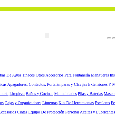
bas De Agua
Tinacos
Otros Accesorios Para Fontanería
Mangueras
Ins
ricas
Apagadores, Contactos, Portalámparas y Clavijas
Extensiones Y M
inería
Limpieza
Baños y Cocinas
Manualidades
Pilas y Baterias
Masco
ios
Cajas y Organizadores
Linternas
Kits De Herramientas
Escaleras
Pe
Accesorios
Cintas
Equipo De Protección Personal
Aceites y Lubricantes