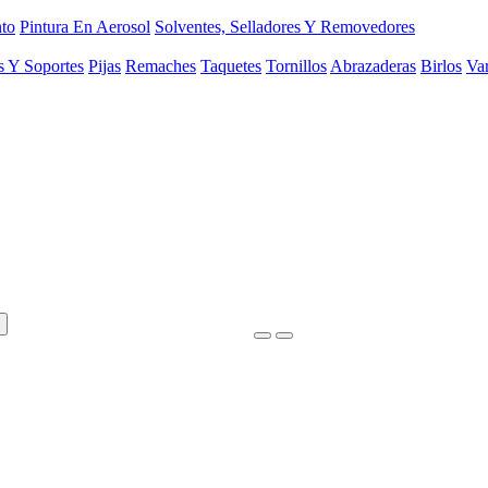
to
Pintura En Aerosol
Solventes, Selladores Y Removedores
s Y Soportes
Pijas
Remaches
Taquetes
Tornillos
Abrazaderas
Birlos
Var