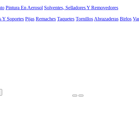
to
Pintura En Aerosol
Solventes, Selladores Y Removedores
s Y Soportes
Pijas
Remaches
Taquetes
Tornillos
Abrazaderas
Birlos
Var