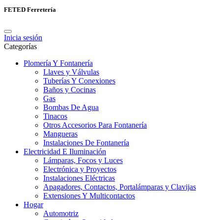
FETED Ferretería
Inicia sesión
Categorías
Plomería Y Fontanería
Llaves y Válvulas
Tuberías Y Conexiones
Baños y Cocinas
Gas
Bombas De Agua
Tinacos
Otros Accesorios Para Fontanería
Mangueras
Instalaciones De Fontanería
Electricidad E Iluminación
Lámparas, Focos y Luces
Electrónica y Proyectos
Instalaciones Eléctricas
Apagadores, Contactos, Portalámparas y Clavijas
Extensiones Y Multicontactos
Hogar
Automotriz