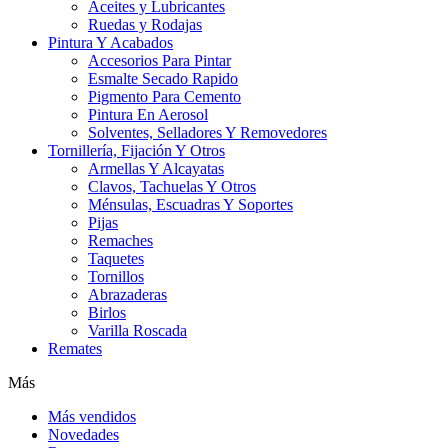
Aceites y Lubricantes
Ruedas y Rodajas
Pintura Y Acabados
Accesorios Para Pintar
Esmalte Secado Rapido
Pigmento Para Cemento
Pintura En Aerosol
Solventes, Selladores Y Removedores
Tornillería, Fijación Y Otros
Armellas Y Alcayatas
Clavos, Tachuelas Y Otros
Ménsulas, Escuadras Y Soportes
Pijas
Remaches
Taquetes
Tornillos
Abrazaderas
Birlos
Varilla Roscada
Remates
Más
Más vendidos
Novedades