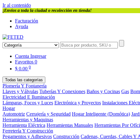
Ir al contenido
¡Envios a toda la ciudad o recolección en tienda!
Facturación
Ayuda
Cuenta
Ingresar
Favoritos
0
0
$
0.00
Todas las categorías
Plomería Y Fontanería
Llaves y Válvulas
Tuberías Y Conexiones
Baños y Cocinas
Gas
Bom
Electricidad E Iluminación
Lámparas, Focos y Luces
Electrónica y Proyectos
Instalaciones Eléct
Hogar
Automotriz
Cerrajería y Seguridad
Hogar Inteligente (Domótica)
Jard
Herramientas y Maquinas
Herramienta Eléctrica
Herramientas Manuales
Herramientas Por Ofíc
Ferretería Y Construcción
Pegamentos y Adhesivos
Construcción
Cadenas, Cuerdas, Cables Y 