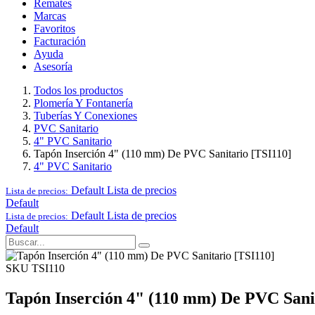
Remates
Marcas
Favoritos
Facturación
Ayuda
Asesoría
Todos los productos
Plomería Y Fontanería
Tuberías Y Conexiones
PVC Sanitario
4" PVC Sanitario
Tapón Inserción 4" (110 mm) De PVC Sanitario [TSI110]
4" PVC Sanitario
Default
Lista de precios
Lista de precios:
Default
Default
Lista de precios
Lista de precios:
Default
SKU TSI110
Tapón Inserción 4" (110 mm) De PVC Sani