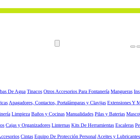
bas De Agua
Tinacos
Otros Accesorios Para Fontanería
Mangueras
Ins
ricas
Apagadores, Contactos, Portalámparas y Clavijas
Extensiones Y M
inería
Limpieza
Baños y Cocinas
Manualidades
Pilas y Baterias
Masco
ios
Cajas y Organizadores
Linternas
Kits De Herramientas
Escaleras
Pe
Accesorios
Cintas
Equipo De Protección Personal
Aceites y Lubricantes