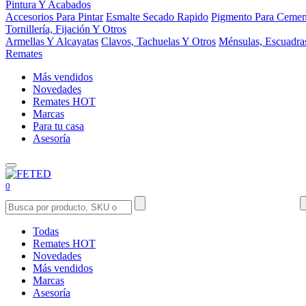
Pintura Y Acabados
Accesorios Para Pintar
Esmalte Secado Rapido
Pigmento Para Cemen
Tornillería, Fijación Y Otros
Armellas Y Alcayatas
Clavos, Tachuelas Y Otros
Ménsulas, Escuadra
Remates
Más vendidos
Novedades
Remates
HOT
Marcas
Para tu casa
Asesoría
0
Todas
Remates
HOT
Novedades
Más vendidos
Marcas
Asesoría