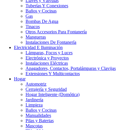
Llaves y Válvulas
Tuberías Y Conexiones
Baños y Cocinas
Gas
Bombas De Agua
Tinacos
Otros Accesorios Para Fontanería
Mangueras
Instalaciones De Fontanería
Electricidad E Iluminación
Lámparas, Focos y Luces
Electrónica y Proyectos
Instalaciones Eléctricas
Apagadores, Contactos, Portalámparas y Clavijas
Extensiones Y Multicontactos
Hogar
Automotriz
Cerrajería y Seguridad
Hogar Inteligente (Domótica)
Jardinería
Limpieza
Baños y Cocinas
Manualidades
Pilas y Baterias
Mascotas