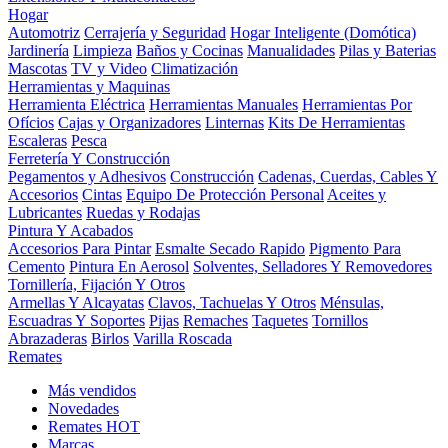
Hogar
Automotriz
Cerrajería y Seguridad
Hogar Inteligente (Domótica)
Jardinería
Limpieza
Baños y Cocinas
Manualidades
Pilas y Baterias
Mascotas
TV y Video
Climatización
Herramientas y Maquinas
Herramienta Eléctrica
Herramientas Manuales
Herramientas Por
Ofícios
Cajas y Organizadores
Linternas
Kits De Herramientas
Escaleras
Pesca
Ferretería Y Construcción
Pegamentos y Adhesivos
Construcción
Cadenas, Cuerdas, Cables Y
Accesorios
Cintas
Equipo De Protección Personal
Aceites y
Lubricantes
Ruedas y Rodajas
Pintura Y Acabados
Accesorios Para Pintar
Esmalte Secado Rapido
Pigmento Para
Cemento
Pintura En Aerosol
Solventes, Selladores Y Removedores
Tornillería, Fijación Y Otros
Armellas Y Alcayatas
Clavos, Tachuelas Y Otros
Ménsulas,
Escuadras Y Soportes
Pijas
Remaches
Taquetes
Tornillos
Abrazaderas
Birlos
Varilla Roscada
Remates
Más vendidos
Novedades
Remates
HOT
Marcas