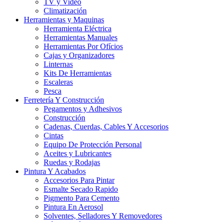
TV y Video
Climatización
Herramientas y Maquinas
Herramienta Eléctrica
Herramientas Manuales
Herramientas Por Ofícios
Cajas y Organizadores
Linternas
Kits De Herramientas
Escaleras
Pesca
Ferretería Y Construcción
Pegamentos y Adhesivos
Construcción
Cadenas, Cuerdas, Cables Y Accesorios
Cintas
Equipo De Protección Personal
Aceites y Lubricantes
Ruedas y Rodajas
Pintura Y Acabados
Accesorios Para Pintar
Esmalte Secado Rapido
Pigmento Para Cemento
Pintura En Aerosol
Solventes, Selladores Y Removedores