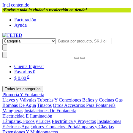
Ir al contenido
¡Envios a toda la ciudad o recolección en tienda!
Facturación
Ayuda
Cuenta
Ingresar
Favoritos
0
0
$
0.00
Todas las categorías
Plomería Y Fontanería
Llaves y Válvulas
Tuberías Y Conexiones
Baños y Cocinas
Gas
Bombas De Agua
Tinacos
Otros Accesorios Para Fontanería
Mangueras
Instalaciones De Fontanería
Electricidad E Iluminación
Lámparas, Focos y Luces
Electrónica y Proyectos
Instalaciones
Eléctricas
Apagadores, Contactos, Portalámparas y Clavijas
Extensiones Y Multicontactos