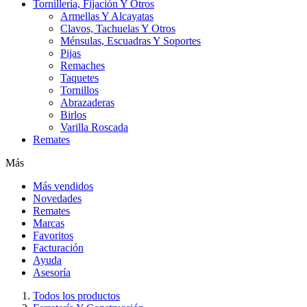
Tornillería, Fijación Y Otros
Armellas Y Alcayatas
Clavos, Tachuelas Y Otros
Ménsulas, Escuadras Y Soportes
Pijas
Remaches
Taquetes
Tornillos
Abrazaderas
Birlos
Varilla Roscada
Remates
Más
Más vendidos
Novedades
Remates
Marcas
Favoritos
Facturación
Ayuda
Asesoría
Todos los productos