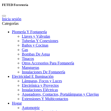
FETED Ferretería
Inicia sesión
Categorías
Plomería Y Fontanería
Llaves y Válvulas
Tuberías Y Conexiones
Baños y Cocinas
Gas
Bombas De Agua
Tinacos
Otros Accesorios Para Fontanería
Mangueras
Instalaciones De Fontanería
Electricidad E Iluminación
Lámparas, Focos y Luces
Electrónica y Proyectos
Instalaciones Eléctricas
Apagadores, Contactos, Portalámparas y Clavijas
Extensiones Y Multicontactos
Hogar
Automotriz