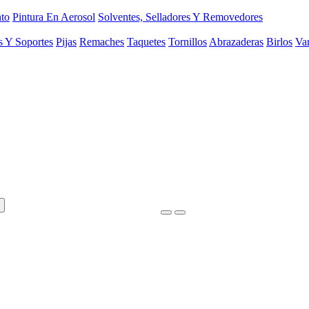
to
Pintura En Aerosol
Solventes, Selladores Y Removedores
s Y Soportes
Pijas
Remaches
Taquetes
Tornillos
Abrazaderas
Birlos
Var