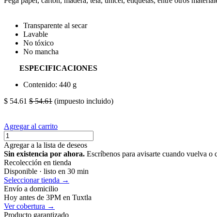
Pega papel, cartón, madera, tela, unicel, etiquetas, entre otros materia
Transparente al secar
Lavable
No tóxico
No mancha
ESPECIFICACIONES
Contenido: 440 g
$
54.61
$
54.61
(impuesto incluido)
Agregar al carrito
Agregar a la lista de deseos
Sin existencia por ahora.
Escríbenos para avisarte cuando vuelva o 
Recolección en tienda
Disponible · listo en 30 min
Seleccionar tienda →
Envío a domicilio
Hoy antes de 3PM en Tuxtla
Ver cobertura →
Producto garantizado