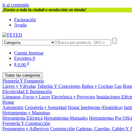
Ir al contenido
¡Envios a toda la ciudad o recolección en tienda!
Facturación
Ayuda
Cuenta
Ingresar
Favoritos
0
0
$
0.00
Todas las categorías
Plomería Y Fontanería
Llaves y Válvulas
Tuberías Y Conexiones
Baños y Cocinas
Gas
Bom
Electricidad E Iluminación
Lámparas, Focos y Luces
Electrónica y Proyectos
Instalaciones Eléct
Hogar
Automotriz
Cerrajería y Seguridad
Hogar Inteligente (Domótica)
Jard
Herramientas y Maquinas
Herramienta Eléctrica
Herramientas Manuales
Herramientas Por Ofíc
Ferretería Y Construcción
Pegamentos y Adhesivos
Construcción
Cadenas, Cuerdas, Cables Y 