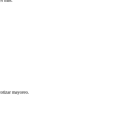
les más.
cotizar mayoreo.