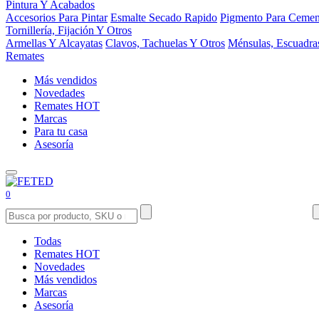
Pintura Y Acabados
Accesorios Para Pintar
Esmalte Secado Rapido
Pigmento Para Cemen
Tornillería, Fijación Y Otros
Armellas Y Alcayatas
Clavos, Tachuelas Y Otros
Ménsulas, Escuadra
Remates
Más vendidos
Novedades
Remates
HOT
Marcas
Para tu casa
Asesoría
0
Todas
Remates
HOT
Novedades
Más vendidos
Marcas
Asesoría