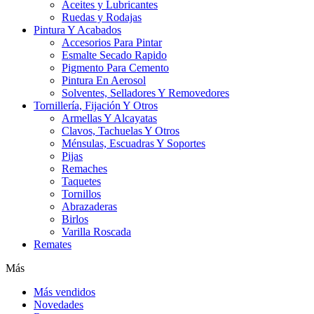
Aceites y Lubricantes
Ruedas y Rodajas
Pintura Y Acabados
Accesorios Para Pintar
Esmalte Secado Rapido
Pigmento Para Cemento
Pintura En Aerosol
Solventes, Selladores Y Removedores
Tornillería, Fijación Y Otros
Armellas Y Alcayatas
Clavos, Tachuelas Y Otros
Ménsulas, Escuadras Y Soportes
Pijas
Remaches
Taquetes
Tornillos
Abrazaderas
Birlos
Varilla Roscada
Remates
Más
Más vendidos
Novedades