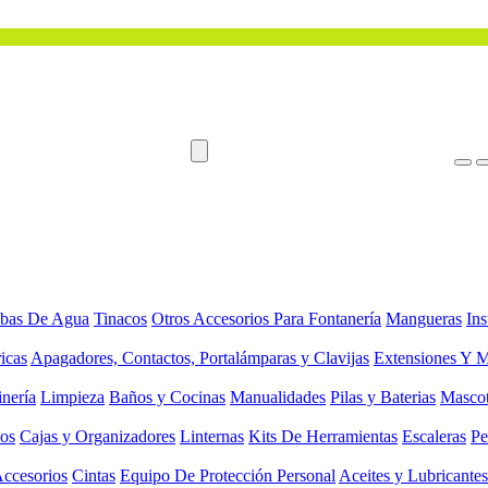
bas De Agua
Tinacos
Otros Accesorios Para Fontanería
Mangueras
Ins
ricas
Apagadores, Contactos, Portalámparas y Clavijas
Extensiones Y M
inería
Limpieza
Baños y Cocinas
Manualidades
Pilas y Baterias
Masco
ios
Cajas y Organizadores
Linternas
Kits De Herramientas
Escaleras
Pe
Accesorios
Cintas
Equipo De Protección Personal
Aceites y Lubricantes