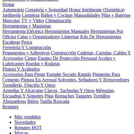
Hogar
Automotriz
Cerrajería y Seguridad
Hogar Inteligente (Domótica)
Jardinería
Limpieza
Baños y Cocinas
Manualidades
Pilas y Baterias
Mascotas
TV y Video
Climatización
Herramientas y Maquinas
Herramienta Eléctrica
Herramientas Manuales
Herramientas Por
Ofícios
Cajas y Organizadores
Linternas
Kits De Herramientas
Escaleras
Pesca
Ferretería Y Construcción
Pegamentos y Adhesivos
Construcción
Cadenas, Cuerdas, Cables Y
Accesorios
Cintas
Equipo De Protección Personal
Aceites y
Lubricantes
Ruedas y Rodajas
Pintura Y Acabados
Accesorios Para Pintar
Esmalte Secado Rapido
Pigmento Para
Cemento
Pintura En Aerosol
Solventes, Selladores Y Removedores
Tornillería, Fijación Y Otros
Armellas Y Alcayatas
Clavos, Tachuelas Y Otros
Ménsulas,
Escuadras Y Soportes
Pijas
Remaches
Taquetes
Tornillos
Abrazaderas
Birlos
Varilla Roscada
Remates
Más vendidos
Novedades
Remates
HOT
Marcas