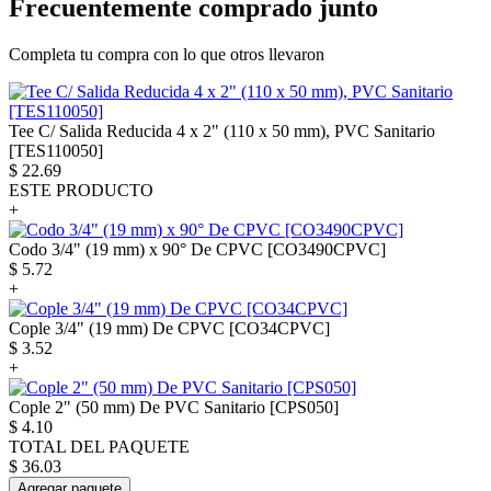
Frecuentemente comprado junto
Completa tu compra con lo que otros llevaron
Tee C/ Salida Reducida 4 x 2" (110 x 50 mm), PVC Sanitario
[TES110050]
$
22.69
ESTE PRODUCTO
+
Codo 3/4" (19 mm) x 90° De CPVC [CO3490CPVC]
$
5.72
+
Cople 3/4" (19 mm) De CPVC [CO34CPVC]
$
3.52
+
Cople 2" (50 mm) De PVC Sanitario [CPS050]
$
4.10
TOTAL DEL PAQUETE
$
36.03
Agregar paquete