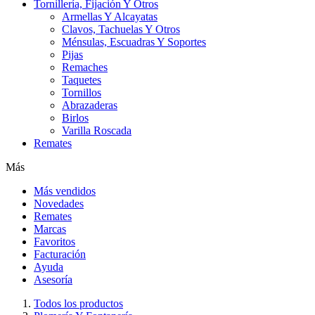
Tornillería, Fijación Y Otros
Armellas Y Alcayatas
Clavos, Tachuelas Y Otros
Ménsulas, Escuadras Y Soportes
Pijas
Remaches
Taquetes
Tornillos
Abrazaderas
Birlos
Varilla Roscada
Remates
Más
Más vendidos
Novedades
Remates
Marcas
Favoritos
Facturación
Ayuda
Asesoría
Todos los productos