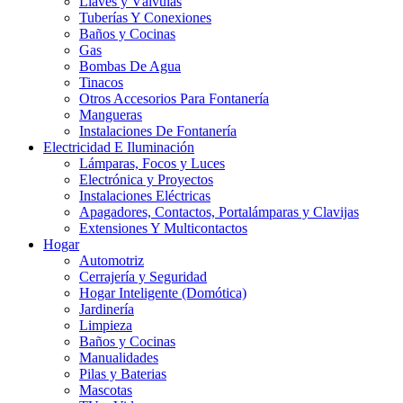
Llaves y Válvulas
Tuberías Y Conexiones
Baños y Cocinas
Gas
Bombas De Agua
Tinacos
Otros Accesorios Para Fontanería
Mangueras
Instalaciones De Fontanería
Electricidad E Iluminación
Lámparas, Focos y Luces
Electrónica y Proyectos
Instalaciones Eléctricas
Apagadores, Contactos, Portalámparas y Clavijas
Extensiones Y Multicontactos
Hogar
Automotriz
Cerrajería y Seguridad
Hogar Inteligente (Domótica)
Jardinería
Limpieza
Baños y Cocinas
Manualidades
Pilas y Baterias
Mascotas