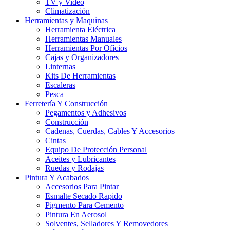
TV y Video
Climatización
Herramientas y Maquinas
Herramienta Eléctrica
Herramientas Manuales
Herramientas Por Ofícios
Cajas y Organizadores
Linternas
Kits De Herramientas
Escaleras
Pesca
Ferretería Y Construcción
Pegamentos y Adhesivos
Construcción
Cadenas, Cuerdas, Cables Y Accesorios
Cintas
Equipo De Protección Personal
Aceites y Lubricantes
Ruedas y Rodajas
Pintura Y Acabados
Accesorios Para Pintar
Esmalte Secado Rapido
Pigmento Para Cemento
Pintura En Aerosol
Solventes, Selladores Y Removedores