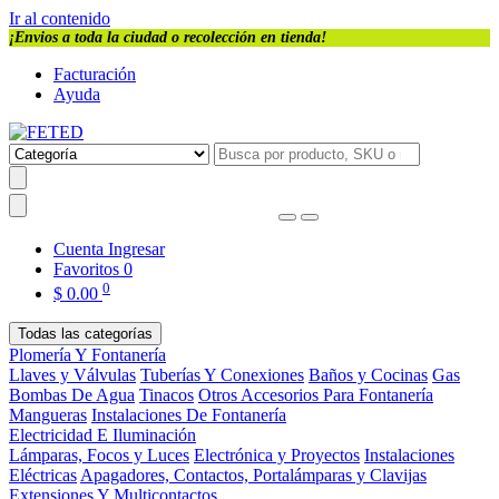
Ir al contenido
¡Envios a toda la ciudad o recolección en tienda!
Facturación
Ayuda
Cuenta
Ingresar
Favoritos
0
0
$
0.00
Todas las categorías
Plomería Y Fontanería
Llaves y Válvulas
Tuberías Y Conexiones
Baños y Cocinas
Gas
Bombas De Agua
Tinacos
Otros Accesorios Para Fontanería
Mangueras
Instalaciones De Fontanería
Electricidad E Iluminación
Lámparas, Focos y Luces
Electrónica y Proyectos
Instalaciones
Eléctricas
Apagadores, Contactos, Portalámparas y Clavijas
Extensiones Y Multicontactos