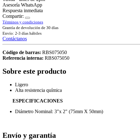
Asesoría WhatsApp
Respuesta inmediata
Compartir:
Términos y condiciones
Grantía de devolución de 30 días
Envío: 2-3 días hábiles
Contáctanos
Código de barras:
RBS075050
Referencia interna:
RBS075050
Sobre este producto
Ligero
Alta resistencia química
ESPECIFICACIONES
Diámetro Nominal: 3"x 2" (75mm X 50mm)
reductor interior cople union cementar pegable buchin buching vuchi
Envío y garantía