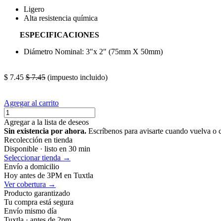
Ligero
Alta resistencia química
ESPECIFICACIONES
Diámetro Nominal: 3"x 2" (75mm X 50mm)
reductor interior cople union cementar pegable buchin buching vuchi
$
7.45
$
7.45
(impuesto incluido)
Agregar al carrito
Agregar a la lista de deseos
Sin existencia por ahora.
Escríbenos para avisarte cuando vuelva o 
Recolección en tienda
Disponible · listo en 30 min
Seleccionar tienda →
Envío a domicilio
Hoy antes de 3PM en Tuxtla
Ver cobertura →
Producto garantizado
Tu compra está segura
Envío mismo día
Tuxtla · antes de 2pm