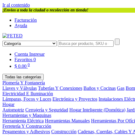
Ir al contenido
¡Envios a toda la ciudad o recolección en tienda!
Facturación
Ayuda
Cuenta
Ingresar
Favoritos
0
0
$
0.00
Todas las categorías
Plomería Y Fontanería
Llaves y Válvulas
Tuberías Y Conexiones
Baños y Cocinas
Gas
Bom
Electricidad E Iluminación
Lámparas, Focos y Luces
Electrónica y Proyectos
Instalaciones Eléct
Hogar
Automotriz
Cerrajería y Seguridad
Hogar Inteligente (Domótica)
Jard
Herramientas y Maquinas
Herramienta Eléctrica
Herramientas Manuales
Herramientas Por Ofíc
Ferretería Y Construcción
Pegamentos y Adhesivos
Construcción
Cadenas, Cuerdas, Cables Y 