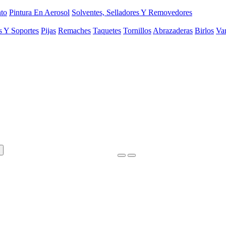
to
Pintura En Aerosol
Solventes, Selladores Y Removedores
s Y Soportes
Pijas
Remaches
Taquetes
Tornillos
Abrazaderas
Birlos
Var