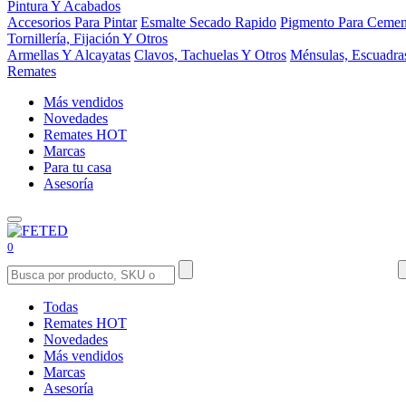
Pintura Y Acabados
Accesorios Para Pintar
Esmalte Secado Rapido
Pigmento Para Cemen
Tornillería, Fijación Y Otros
Armellas Y Alcayatas
Clavos, Tachuelas Y Otros
Ménsulas, Escuadra
Remates
Más vendidos
Novedades
Remates
HOT
Marcas
Para tu casa
Asesoría
0
Todas
Remates
HOT
Novedades
Más vendidos
Marcas
Asesoría