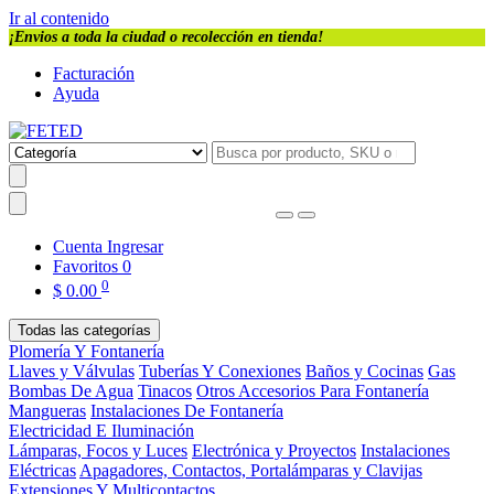
Ir al contenido
¡Envios a toda la ciudad o recolección en tienda!
Facturación
Ayuda
Cuenta
Ingresar
Favoritos
0
0
$
0.00
Todas las categorías
Plomería Y Fontanería
Llaves y Válvulas
Tuberías Y Conexiones
Baños y Cocinas
Gas
Bombas De Agua
Tinacos
Otros Accesorios Para Fontanería
Mangueras
Instalaciones De Fontanería
Electricidad E Iluminación
Lámparas, Focos y Luces
Electrónica y Proyectos
Instalaciones
Eléctricas
Apagadores, Contactos, Portalámparas y Clavijas
Extensiones Y Multicontactos