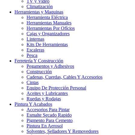
TV y Video
Climatización
Herramientas y Maquinas
Herramienta Eléctrica
Herramientas Manuales
Herramientas Por Ofícios
Cajas y Organizadores
Linternas
Kits De Herramientas
Escaleras
Pesca
Ferretería Y Construcción
Pegamentos y Adhesivos
Construcción
Cadenas, Cuerdas, Cables Y Accesorios
Cintas
Equipo De Protección Personal
Aceites y Lubricantes
Ruedas y Rodajas
Pintura Y Acabados
Accesorios Para Pintar
Esmalte Secado Rapido
Pigmento Para Cemento
Pintura En Aerosol
Solventes, Selladores Y Removedores