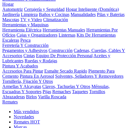
Hogar
Automotriz
Cerrajería y Seguridad
Hogar Inteligente (Domótica)
Jardinería
Limpieza
Baños y Cocinas
Manualidades
Pilas y Baterias
Mascotas
TV y Video
Climatización
Herramientas y Maquinas
Herramienta Eléctrica
Herramientas Manuales
Herramientas Por
Ofícios
Cajas y Organizadores
Linternas
Kits De Herramientas
Escaleras
Pesca
Ferretería Y Construcción
Pegamentos y Adhesivos
Construcción
Cadenas, Cuerdas, Cables Y
Accesorios
Cintas
Equipo De Protección Personal
Aceites y
Lubricantes
Ruedas y Rodajas
Pintura Y Acabados
Accesorios Para Pintar
Esmalte Secado Rapido
Pigmento Para
Cemento
Pintura En Aerosol
Solventes, Selladores Y Removedores
Tornillería, Fijación Y Otros
Armellas Y Alcayatas
Clavos, Tachuelas Y Otros
Ménsulas,
Escuadras Y Soportes
Pijas
Remaches
Taquetes
Tornillos
Abrazaderas
Birlos
Varilla Roscada
Remates
Más vendidos
Novedades
Remates
HOT
Marcas