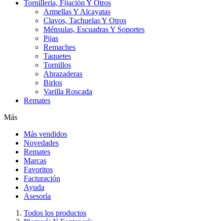
Tornillería, Fijación Y Otros
Armellas Y Alcayatas
Clavos, Tachuelas Y Otros
Ménsulas, Escuadras Y Soportes
Pijas
Remaches
Taquetes
Tornillos
Abrazaderas
Birlos
Varilla Roscada
Remates
Más
Más vendidos
Novedades
Remates
Marcas
Favoritos
Facturación
Ayuda
Asesoría
Todos los productos