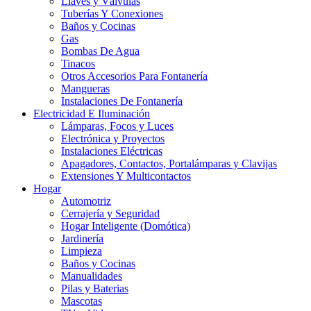
Llaves y Válvulas
Tuberías Y Conexiones
Baños y Cocinas
Gas
Bombas De Agua
Tinacos
Otros Accesorios Para Fontanería
Mangueras
Instalaciones De Fontanería
Electricidad E Iluminación
Lámparas, Focos y Luces
Electrónica y Proyectos
Instalaciones Eléctricas
Apagadores, Contactos, Portalámparas y Clavijas
Extensiones Y Multicontactos
Hogar
Automotriz
Cerrajería y Seguridad
Hogar Inteligente (Domótica)
Jardinería
Limpieza
Baños y Cocinas
Manualidades
Pilas y Baterias
Mascotas