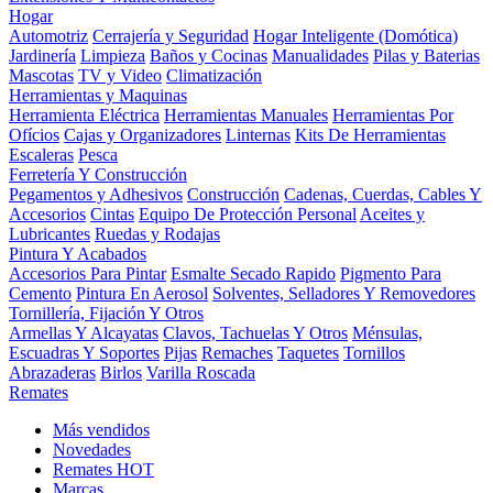
Hogar
Automotriz
Cerrajería y Seguridad
Hogar Inteligente (Domótica)
Jardinería
Limpieza
Baños y Cocinas
Manualidades
Pilas y Baterias
Mascotas
TV y Video
Climatización
Herramientas y Maquinas
Herramienta Eléctrica
Herramientas Manuales
Herramientas Por
Ofícios
Cajas y Organizadores
Linternas
Kits De Herramientas
Escaleras
Pesca
Ferretería Y Construcción
Pegamentos y Adhesivos
Construcción
Cadenas, Cuerdas, Cables Y
Accesorios
Cintas
Equipo De Protección Personal
Aceites y
Lubricantes
Ruedas y Rodajas
Pintura Y Acabados
Accesorios Para Pintar
Esmalte Secado Rapido
Pigmento Para
Cemento
Pintura En Aerosol
Solventes, Selladores Y Removedores
Tornillería, Fijación Y Otros
Armellas Y Alcayatas
Clavos, Tachuelas Y Otros
Ménsulas,
Escuadras Y Soportes
Pijas
Remaches
Taquetes
Tornillos
Abrazaderas
Birlos
Varilla Roscada
Remates
Más vendidos
Novedades
Remates
HOT
Marcas