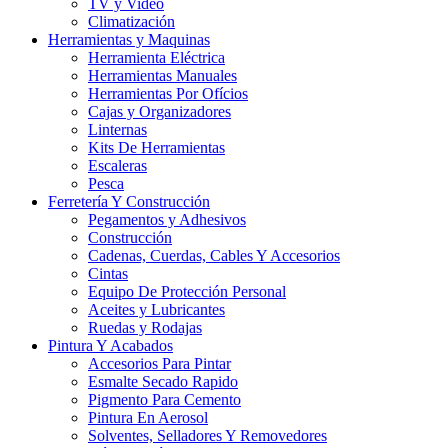
TV y Video
Climatización
Herramientas y Maquinas
Herramienta Eléctrica
Herramientas Manuales
Herramientas Por Ofícios
Cajas y Organizadores
Linternas
Kits De Herramientas
Escaleras
Pesca
Ferretería Y Construcción
Pegamentos y Adhesivos
Construcción
Cadenas, Cuerdas, Cables Y Accesorios
Cintas
Equipo De Protección Personal
Aceites y Lubricantes
Ruedas y Rodajas
Pintura Y Acabados
Accesorios Para Pintar
Esmalte Secado Rapido
Pigmento Para Cemento
Pintura En Aerosol
Solventes, Selladores Y Removedores