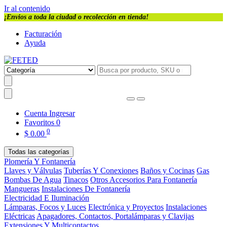
Ir al contenido
¡Envios a toda la ciudad o recolección en tienda!
Facturación
Ayuda
Cuenta
Ingresar
Favoritos
0
0
$
0.00
Todas las categorías
Plomería Y Fontanería
Llaves y Válvulas
Tuberías Y Conexiones
Baños y Cocinas
Gas
Bombas De Agua
Tinacos
Otros Accesorios Para Fontanería
Mangueras
Instalaciones De Fontanería
Electricidad E Iluminación
Lámparas, Focos y Luces
Electrónica y Proyectos
Instalaciones
Eléctricas
Apagadores, Contactos, Portalámparas y Clavijas
Extensiones Y Multicontactos