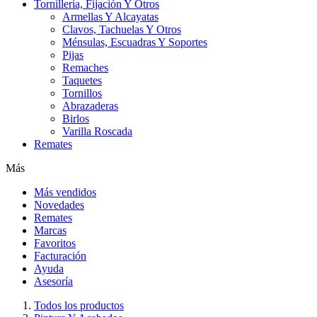
Tornillería, Fijación Y Otros
Armellas Y Alcayatas
Clavos, Tachuelas Y Otros
Ménsulas, Escuadras Y Soportes
Pijas
Remaches
Taquetes
Tornillos
Abrazaderas
Birlos
Varilla Roscada
Remates
Más
Más vendidos
Novedades
Remates
Marcas
Favoritos
Facturación
Ayuda
Asesoría
Todos los productos