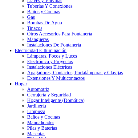
Llaves y Válvulas
Tuberías Y Conexiones
Baños y Cocinas
Gas
Bombas De Agua
Tinacos
Otros Accesorios Para Fontanería
Mangueras
Instalaciones De Fontanería
Electricidad E Iluminación
Lámparas, Focos y Luces
Electrónica y Proyectos
Instalaciones Eléctricas
Apagadores, Contactos, Portalámparas y Clavijas
Extensiones Y Multicontactos
Hogar
Automotriz
Cerrajería y Seguridad
Hogar Inteligente (Domótica)
Jardinería
Limpieza
Baños y Cocinas
Manualidades
Pilas y Baterias
Mascotas