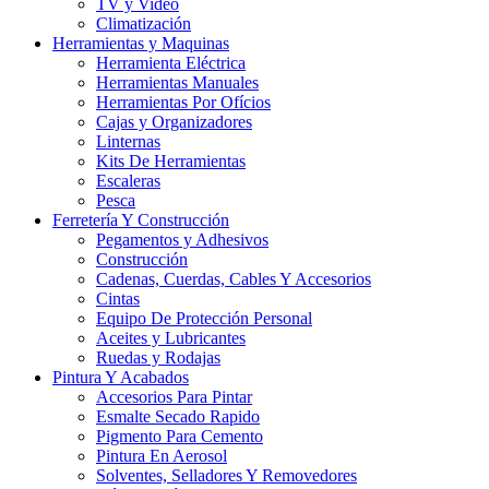
TV y Video
Climatización
Herramientas y Maquinas
Herramienta Eléctrica
Herramientas Manuales
Herramientas Por Ofícios
Cajas y Organizadores
Linternas
Kits De Herramientas
Escaleras
Pesca
Ferretería Y Construcción
Pegamentos y Adhesivos
Construcción
Cadenas, Cuerdas, Cables Y Accesorios
Cintas
Equipo De Protección Personal
Aceites y Lubricantes
Ruedas y Rodajas
Pintura Y Acabados
Accesorios Para Pintar
Esmalte Secado Rapido
Pigmento Para Cemento
Pintura En Aerosol
Solventes, Selladores Y Removedores