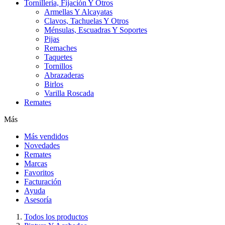
Tornillería, Fijación Y Otros
Armellas Y Alcayatas
Clavos, Tachuelas Y Otros
Ménsulas, Escuadras Y Soportes
Pijas
Remaches
Taquetes
Tornillos
Abrazaderas
Birlos
Varilla Roscada
Remates
Más
Más vendidos
Novedades
Remates
Marcas
Favoritos
Facturación
Ayuda
Asesoría
Todos los productos