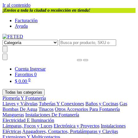
Ir al contenido
¡Envios a toda la ciudad o recolección en tienda!
Facturación
Ayuda
Cuenta
Ingresar
Favoritos
0
0
$
0.00
Todas las categorías
Plomería Y Fontanería
Llaves y Válvulas
Tuberías Y Conexiones
Baños y Cocinas
Gas
Bombas De Agua
Tinacos
Otros Accesorios Para Fontanería
Mangueras
Instalaciones De Fontanería
Electricidad E Iluminación
Lámparas, Focos y Luces
Electrónica y Proyectos
Instalaciones
Eléctricas
Apagadores, Contactos, Portalámparas y Clavijas
Extensiones Y Multicontactos