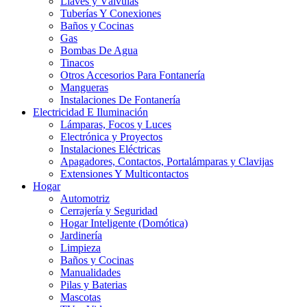
Llaves y Válvulas
Tuberías Y Conexiones
Baños y Cocinas
Gas
Bombas De Agua
Tinacos
Otros Accesorios Para Fontanería
Mangueras
Instalaciones De Fontanería
Electricidad E Iluminación
Lámparas, Focos y Luces
Electrónica y Proyectos
Instalaciones Eléctricas
Apagadores, Contactos, Portalámparas y Clavijas
Extensiones Y Multicontactos
Hogar
Automotriz
Cerrajería y Seguridad
Hogar Inteligente (Domótica)
Jardinería
Limpieza
Baños y Cocinas
Manualidades
Pilas y Baterias
Mascotas