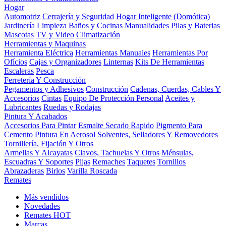
Hogar
Automotriz
Cerrajería y Seguridad
Hogar Inteligente (Domótica)
Jardinería
Limpieza
Baños y Cocinas
Manualidades
Pilas y Baterias
Mascotas
TV y Video
Climatización
Herramientas y Maquinas
Herramienta Eléctrica
Herramientas Manuales
Herramientas Por
Ofícios
Cajas y Organizadores
Linternas
Kits De Herramientas
Escaleras
Pesca
Ferretería Y Construcción
Pegamentos y Adhesivos
Construcción
Cadenas, Cuerdas, Cables Y
Accesorios
Cintas
Equipo De Protección Personal
Aceites y
Lubricantes
Ruedas y Rodajas
Pintura Y Acabados
Accesorios Para Pintar
Esmalte Secado Rapido
Pigmento Para
Cemento
Pintura En Aerosol
Solventes, Selladores Y Removedores
Tornillería, Fijación Y Otros
Armellas Y Alcayatas
Clavos, Tachuelas Y Otros
Ménsulas,
Escuadras Y Soportes
Pijas
Remaches
Taquetes
Tornillos
Abrazaderas
Birlos
Varilla Roscada
Remates
Más vendidos
Novedades
Remates
HOT
Marcas