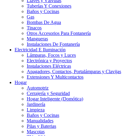
Llaves y Válvulas
Tuberías Y Conexiones
Baños y Cocinas
Gas
Bombas De Agua
Tinacos
Otros Accesorios Para Fontanería
Mangueras
Instalaciones De Fontanería
Electricidad E Iluminación
Lámparas, Focos y Luces
Electrónica y Proyectos
Instalaciones Eléctricas
Apagadores, Contactos, Portalámparas y Clavijas
Extensiones Y Multicontactos
Hogar
Automotriz
Cerrajería y Seguridad
Hogar Inteligente (Domótica)
Jardinería
Limpieza
Baños y Cocinas
Manualidades
Pilas y Baterias
Mascotas