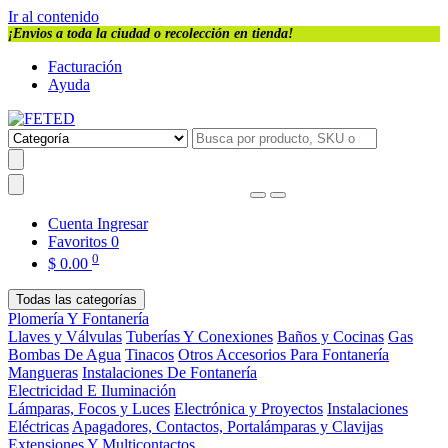
Ir al contenido
¡Envios a toda la ciudad o recolección en tienda!
Facturación
Ayuda
Cuenta
Ingresar
Favoritos
0
0
$
0.00
Todas las categorías
Plomería Y Fontanería
Llaves y Válvulas
Tuberías Y Conexiones
Baños y Cocinas
Gas
Bombas De Agua
Tinacos
Otros Accesorios Para Fontanería
Mangueras
Instalaciones De Fontanería
Electricidad E Iluminación
Lámparas, Focos y Luces
Electrónica y Proyectos
Instalaciones
Eléctricas
Apagadores, Contactos, Portalámparas y Clavijas
Extensiones Y Multicontactos