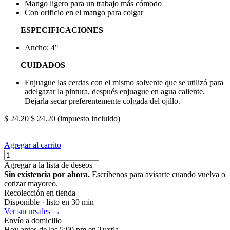
Mango ligero para un trabajo más cómodo
Con orificio en el mango para colgar
ESPECIFICACIONES
Ancho: 4"
CUIDADOS
Enjuague las cerdas con el mismo solvente que se utilizó para
adelgazar la pintura, después enjuague en agua caliente.
Dejarla secar preferentemente colgada del ojillo.
$
24.20
$
24.20
(impuesto incluido)
Agregar al carrito
Agregar a la lista de deseos
Sin existencia por ahora.
Escríbenos para avisarte cuando vuelva o
cotizar mayoreo.
Recolección en tienda
Disponible · listo en 30 min
Ver sucursales →
Envío a domicilio
Hoy antes de las 5:00 pm en Tuxtla