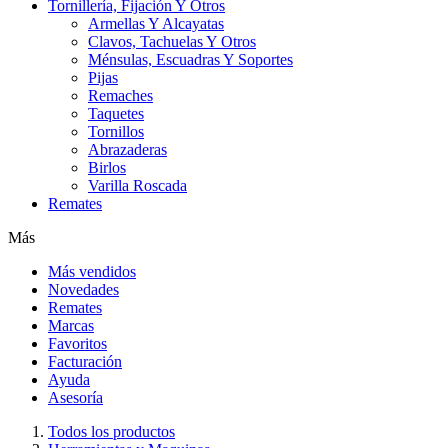
Tornillería, Fijación Y Otros
Armellas Y Alcayatas
Clavos, Tachuelas Y Otros
Ménsulas, Escuadras Y Soportes
Pijas
Remaches
Taquetes
Tornillos
Abrazaderas
Birlos
Varilla Roscada
Remates
Más
Más vendidos
Novedades
Remates
Marcas
Favoritos
Facturación
Ayuda
Asesoría
Todos los productos