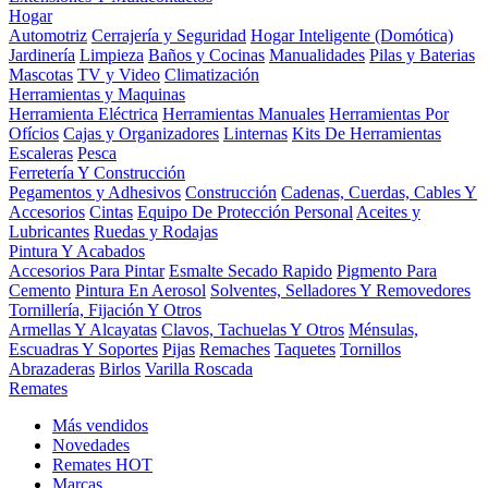
Hogar
Automotriz
Cerrajería y Seguridad
Hogar Inteligente (Domótica)
Jardinería
Limpieza
Baños y Cocinas
Manualidades
Pilas y Baterias
Mascotas
TV y Video
Climatización
Herramientas y Maquinas
Herramienta Eléctrica
Herramientas Manuales
Herramientas Por
Ofícios
Cajas y Organizadores
Linternas
Kits De Herramientas
Escaleras
Pesca
Ferretería Y Construcción
Pegamentos y Adhesivos
Construcción
Cadenas, Cuerdas, Cables Y
Accesorios
Cintas
Equipo De Protección Personal
Aceites y
Lubricantes
Ruedas y Rodajas
Pintura Y Acabados
Accesorios Para Pintar
Esmalte Secado Rapido
Pigmento Para
Cemento
Pintura En Aerosol
Solventes, Selladores Y Removedores
Tornillería, Fijación Y Otros
Armellas Y Alcayatas
Clavos, Tachuelas Y Otros
Ménsulas,
Escuadras Y Soportes
Pijas
Remaches
Taquetes
Tornillos
Abrazaderas
Birlos
Varilla Roscada
Remates
Más vendidos
Novedades
Remates
HOT
Marcas