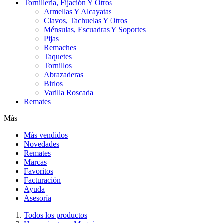
Tornillería, Fijación Y Otros
Armellas Y Alcayatas
Clavos, Tachuelas Y Otros
Ménsulas, Escuadras Y Soportes
Pijas
Remaches
Taquetes
Tornillos
Abrazaderas
Birlos
Varilla Roscada
Remates
Más
Más vendidos
Novedades
Remates
Marcas
Favoritos
Facturación
Ayuda
Asesoría
Todos los productos