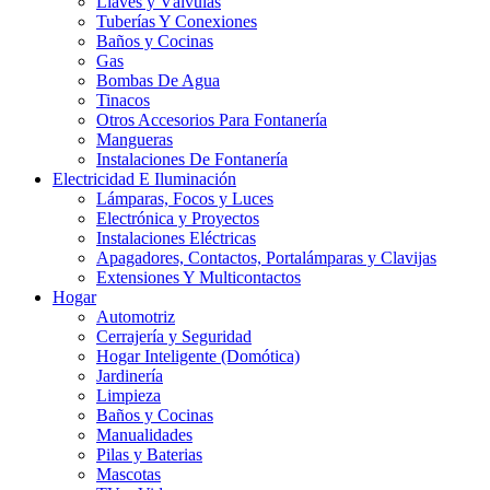
Llaves y Válvulas
Tuberías Y Conexiones
Baños y Cocinas
Gas
Bombas De Agua
Tinacos
Otros Accesorios Para Fontanería
Mangueras
Instalaciones De Fontanería
Electricidad E Iluminación
Lámparas, Focos y Luces
Electrónica y Proyectos
Instalaciones Eléctricas
Apagadores, Contactos, Portalámparas y Clavijas
Extensiones Y Multicontactos
Hogar
Automotriz
Cerrajería y Seguridad
Hogar Inteligente (Domótica)
Jardinería
Limpieza
Baños y Cocinas
Manualidades
Pilas y Baterias
Mascotas