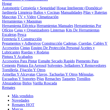
Hogar
Automotriz
Cerrajería y Seguridad
Hogar Inteligente (Domótica)
Jardinería
Limpieza
Baños y Cocinas
Manualidades
Pilas y Baterias
Mascotas
TV y Video
Climatización
Herramientas y Maquinas
Herramienta Eléctrica
Herramientas Manuales
Herramientas Por
Ofícios
Cajas y Organizadores
Linternas
Kits De Herramientas
Escaleras
Pesca
Ferretería Y Construcción
Pegamentos y Adhesivos
Construcción
Cadenas, Cuerdas, Cables Y
Accesorios
Cintas
Equipo De Protección Personal
Aceites y
Lubricantes
Ruedas y Rodajas
Pintura Y Acabados
Accesorios Para Pintar
Esmalte Secado Rapido
Pigmento Para
Cemento
Pintura En Aerosol
Solventes, Selladores Y Removedores
Tornillería, Fijación Y Otros
Armellas Y Alcayatas
Clavos, Tachuelas Y Otros
Ménsulas,
Escuadras Y Soportes
Pijas
Remaches
Taquetes
Tornillos
Abrazaderas
Birlos
Varilla Roscada
Remates
Más vendidos
Novedades
Remates
HOT
Marcas