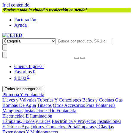
Ir al contenido
¡Envios a toda la ciudad o recolección en tienda!
Facturación
Ayuda
Cuenta
Ingresar
Favoritos
0
0
$
0.00
Todas las categorías
Plomería Y Fontanería
Llaves y Válvulas
Tuberías Y Conexiones
Baños y Cocinas
Gas
Bombas De Agua
Tinacos
Otros Accesorios Para Fontanería
Mangueras
Instalaciones De Fontanería
Electricidad E Iluminación
Lámparas, Focos y Luces
Electrónica y Proyectos
Instalaciones
Eléctricas
Apagadores, Contactos, Portalámparas y Clavijas
Extensiones Y Multicontactos