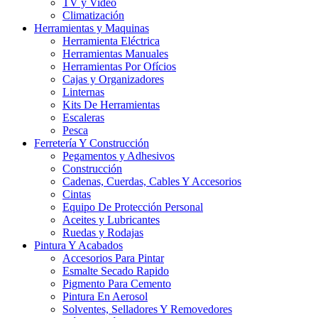
TV y Video
Climatización
Herramientas y Maquinas
Herramienta Eléctrica
Herramientas Manuales
Herramientas Por Ofícios
Cajas y Organizadores
Linternas
Kits De Herramientas
Escaleras
Pesca
Ferretería Y Construcción
Pegamentos y Adhesivos
Construcción
Cadenas, Cuerdas, Cables Y Accesorios
Cintas
Equipo De Protección Personal
Aceites y Lubricantes
Ruedas y Rodajas
Pintura Y Acabados
Accesorios Para Pintar
Esmalte Secado Rapido
Pigmento Para Cemento
Pintura En Aerosol
Solventes, Selladores Y Removedores