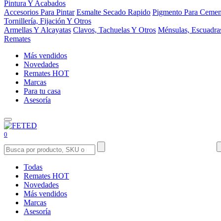
Pintura Y Acabados
Accesorios Para Pintar
Esmalte Secado Rapido
Pigmento Para Cemen
Tornillería, Fijación Y Otros
Armellas Y Alcayatas
Clavos, Tachuelas Y Otros
Ménsulas, Escuadra
Remates
Más vendidos
Novedades
Remates
HOT
Marcas
Para tu casa
Asesoría
0
Todas
Remates
HOT
Novedades
Más vendidos
Marcas
Asesoría