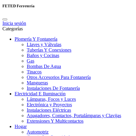
FETED Ferretería
Inicia sesión
Categorías
Plomería Y Fontanería
Llaves y Válvulas
Tuberías Y Conexiones
Baños y Cocinas
Gas
Bombas De Agua
Tinacos
Otros Accesorios Para Fontanería
Mangueras
Instalaciones De Fontanería
Electricidad E Iluminación
Lámparas, Focos y Luces
Electrónica y Proyectos
Instalaciones Eléctricas
Apagadores, Contactos, Portalámparas y Clavijas
Extensiones Y Multicontactos
Hogar
Automotriz