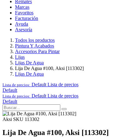
Remates
Marcas
Favoritos
Facturación
Ayuda
Asesoría
Todos los productos
Pintura Y Acabados
Accesorios Para Pintar
Lijas
Lijas De Agua
Lija De Agua #100, Aksi [113302]
Lijas De Agua
Default
Lista de precios
Lista de precios:
Default
Default
Lista de precios
Lista de precios:
Default
Aksi
SKU 113302
Lija De Agua #100, Aksi [113302]