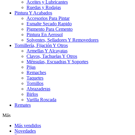
Aceites y Lubricantes
Ruedas y Rodajas
Pintura Y Acabados
Accesorios Para Pintar
Esmalte Secado Rapido
Pigmento Para Cemento
Pintura En Aerosol
Solventes, Selladores Y Removedores
Tornillería, Fijación Y Otros
Armellas Y Alcayatas
Clavos, Tachuelas Y Otros
Ménsulas, Escuadras Y Soportes
Pijas
Remaches
Taquetes
Tornillos
Abrazaderas
Birlos
Varilla Roscada
Remates
Más
Más vendidos
Novedades