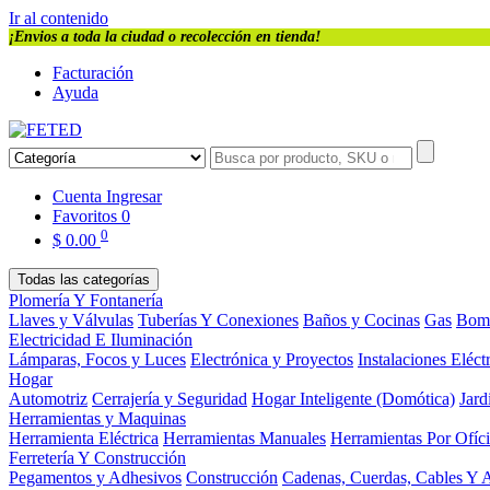
Ir al contenido
¡Envios a toda la ciudad o recolección en tienda!
Facturación
Ayuda
Cuenta
Ingresar
Favoritos
0
0
$
0.00
Todas las categorías
Plomería Y Fontanería
Llaves y Válvulas
Tuberías Y Conexiones
Baños y Cocinas
Gas
Bom
Electricidad E Iluminación
Lámparas, Focos y Luces
Electrónica y Proyectos
Instalaciones Eléct
Hogar
Automotriz
Cerrajería y Seguridad
Hogar Inteligente (Domótica)
Jard
Herramientas y Maquinas
Herramienta Eléctrica
Herramientas Manuales
Herramientas Por Ofíc
Ferretería Y Construcción
Pegamentos y Adhesivos
Construcción
Cadenas, Cuerdas, Cables Y 