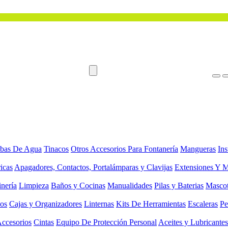
bas De Agua
Tinacos
Otros Accesorios Para Fontanería
Mangueras
Ins
ricas
Apagadores, Contactos, Portalámparas y Clavijas
Extensiones Y M
inería
Limpieza
Baños y Cocinas
Manualidades
Pilas y Baterias
Masco
ios
Cajas y Organizadores
Linternas
Kits De Herramientas
Escaleras
Pe
Accesorios
Cintas
Equipo De Protección Personal
Aceites y Lubricantes