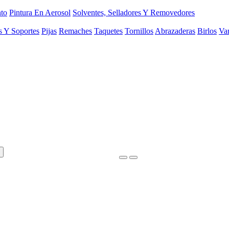
to
Pintura En Aerosol
Solventes, Selladores Y Removedores
s Y Soportes
Pijas
Remaches
Taquetes
Tornillos
Abrazaderas
Birlos
Var