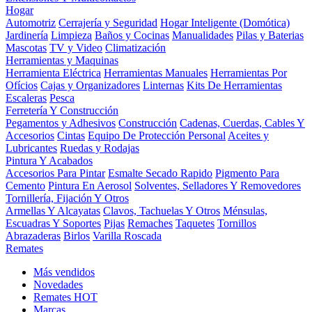
Hogar
Automotriz
Cerrajería y Seguridad
Hogar Inteligente (Domótica)
Jardinería
Limpieza
Baños y Cocinas
Manualidades
Pilas y Baterias
Mascotas
TV y Video
Climatización
Herramientas y Maquinas
Herramienta Eléctrica
Herramientas Manuales
Herramientas Por
Ofícios
Cajas y Organizadores
Linternas
Kits De Herramientas
Escaleras
Pesca
Ferretería Y Construcción
Pegamentos y Adhesivos
Construcción
Cadenas, Cuerdas, Cables Y
Accesorios
Cintas
Equipo De Protección Personal
Aceites y
Lubricantes
Ruedas y Rodajas
Pintura Y Acabados
Accesorios Para Pintar
Esmalte Secado Rapido
Pigmento Para
Cemento
Pintura En Aerosol
Solventes, Selladores Y Removedores
Tornillería, Fijación Y Otros
Armellas Y Alcayatas
Clavos, Tachuelas Y Otros
Ménsulas,
Escuadras Y Soportes
Pijas
Remaches
Taquetes
Tornillos
Abrazaderas
Birlos
Varilla Roscada
Remates
Más vendidos
Novedades
Remates
HOT
Marcas