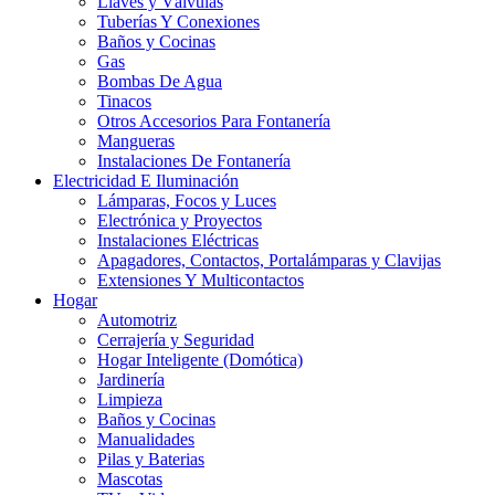
Llaves y Válvulas
Tuberías Y Conexiones
Baños y Cocinas
Gas
Bombas De Agua
Tinacos
Otros Accesorios Para Fontanería
Mangueras
Instalaciones De Fontanería
Electricidad E Iluminación
Lámparas, Focos y Luces
Electrónica y Proyectos
Instalaciones Eléctricas
Apagadores, Contactos, Portalámparas y Clavijas
Extensiones Y Multicontactos
Hogar
Automotriz
Cerrajería y Seguridad
Hogar Inteligente (Domótica)
Jardinería
Limpieza
Baños y Cocinas
Manualidades
Pilas y Baterias
Mascotas