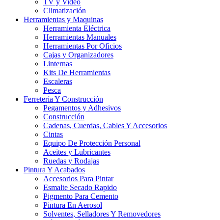
TV y Video
Climatización
Herramientas y Maquinas
Herramienta Eléctrica
Herramientas Manuales
Herramientas Por Ofícios
Cajas y Organizadores
Linternas
Kits De Herramientas
Escaleras
Pesca
Ferretería Y Construcción
Pegamentos y Adhesivos
Construcción
Cadenas, Cuerdas, Cables Y Accesorios
Cintas
Equipo De Protección Personal
Aceites y Lubricantes
Ruedas y Rodajas
Pintura Y Acabados
Accesorios Para Pintar
Esmalte Secado Rapido
Pigmento Para Cemento
Pintura En Aerosol
Solventes, Selladores Y Removedores