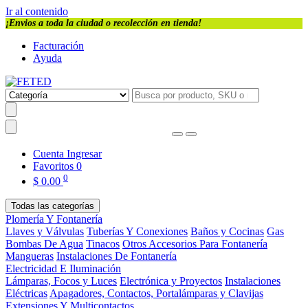
Ir al contenido
¡Envios a toda la ciudad o recolección en tienda!
Facturación
Ayuda
Cuenta
Ingresar
Favoritos
0
0
$
0.00
Todas las categorías
Plomería Y Fontanería
Llaves y Válvulas
Tuberías Y Conexiones
Baños y Cocinas
Gas
Bombas De Agua
Tinacos
Otros Accesorios Para Fontanería
Mangueras
Instalaciones De Fontanería
Electricidad E Iluminación
Lámparas, Focos y Luces
Electrónica y Proyectos
Instalaciones
Eléctricas
Apagadores, Contactos, Portalámparas y Clavijas
Extensiones Y Multicontactos