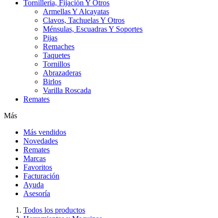
Tornillería, Fijación Y Otros
Armellas Y Alcayatas
Clavos, Tachuelas Y Otros
Ménsulas, Escuadras Y Soportes
Pijas
Remaches
Taquetes
Tornillos
Abrazaderas
Birlos
Varilla Roscada
Remates
Más
Más vendidos
Novedades
Remates
Marcas
Favoritos
Facturación
Ayuda
Asesoría
Todos los productos