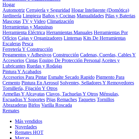
Hogar
Automotriz
Cerrajería y Seguridad
Hogar Inteligente (Domótica)
Jardinería
Limpieza
Baños y Cocinas
Manualidades
Pilas y Baterias
Mascotas
TV y Video
Climatización
Herramientas y Maquinas
Herramienta Eléctrica
Herramientas Manuales
Herramientas Por
Ofícios
Cajas y Organizadores
Linternas
Kits De Herramientas
Escaleras
Pesca
Ferretería Y Construcción
Pegamentos y Adhesivos
Construcción
Cadenas, Cuerdas, Cables Y
Accesorios
Cintas
Equipo De Protección Personal
Aceites y
Lubricantes
Ruedas y Rodajas
Pintura Y Acabados
Accesorios Para Pintar
Esmalte Secado Rapido
Pigmento Para
Cemento
Pintura En Aerosol
Solventes, Selladores Y Removedores
Tornillería, Fijación Y Otros
Armellas Y Alcayatas
Clavos, Tachuelas Y Otros
Ménsulas,
Escuadras Y Soportes
Pijas
Remaches
Taquetes
Tornillos
Abrazaderas
Birlos
Varilla Roscada
Remates
Más vendidos
Novedades
Remates
HOT
Marcas