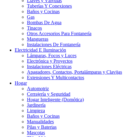
Llaves y Válvulas
Tuberías Y Conexiones
Baños y Cocinas
Gas
Bombas De Agua
Tinacos
Otros Accesorios Para Fontanería
Mangueras
Instalaciones De Fontanería
Electricidad E Iluminación
Lámparas, Focos y Luces
Electrónica y Proyectos
Instalaciones Eléctricas
Apagadores, Contactos, Portalámparas y Clavijas
Extensiones Y Multicontactos
Hogar
Automotriz
Cerrajería y Seguridad
Hogar Inteligente (Domótica)
Jardinería
Limpieza
Baños y Cocinas
Manualidades
Pilas y Baterias
Mascotas