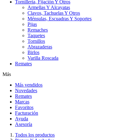
Tornillería, Fijación Y Otros
Armellas Y Alcayatas
Clavos, Tachuelas Y Otros
Ménsulas, Escuadras Y Soportes
Pijas
Remaches
Taquetes
Tornillos
Abrazaderas
Birlos
Varilla Roscada
Remates
Más
Más vendidos
Novedades
Remates
Marcas
Favoritos
Facturación
Ayuda
Asesoría
Todos los productos