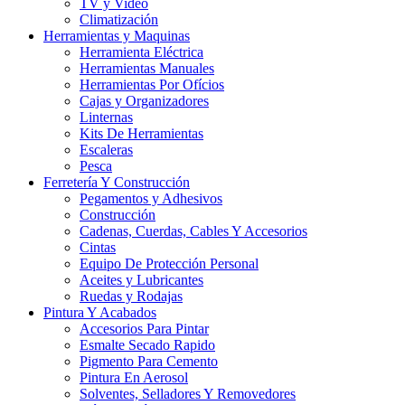
TV y Video
Climatización
Herramientas y Maquinas
Herramienta Eléctrica
Herramientas Manuales
Herramientas Por Ofícios
Cajas y Organizadores
Linternas
Kits De Herramientas
Escaleras
Pesca
Ferretería Y Construcción
Pegamentos y Adhesivos
Construcción
Cadenas, Cuerdas, Cables Y Accesorios
Cintas
Equipo De Protección Personal
Aceites y Lubricantes
Ruedas y Rodajas
Pintura Y Acabados
Accesorios Para Pintar
Esmalte Secado Rapido
Pigmento Para Cemento
Pintura En Aerosol
Solventes, Selladores Y Removedores