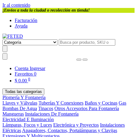
Ir al contenido
¡Envios a toda la ciudad o recolección en tienda!
Facturación
Ayuda
Cuenta
Ingresar
Favoritos
0
0
$
0.00
Todas las categorías
Plomería Y Fontanería
Llaves y Válvulas
Tuberías Y Conexiones
Baños y Cocinas
Gas
Bombas De Agua
Tinacos
Otros Accesorios Para Fontanería
Mangueras
Instalaciones De Fontanería
Electricidad E Iluminación
Lámparas, Focos y Luces
Electrónica y Proyectos
Instalaciones
Eléctricas
Apagadores, Contactos, Portalámparas y Clavijas
Extensiones Y Multicontactos