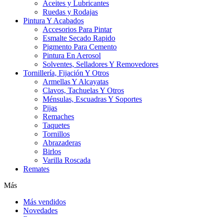
Aceites y Lubricantes
Ruedas y Rodajas
Pintura Y Acabados
Accesorios Para Pintar
Esmalte Secado Rapido
Pigmento Para Cemento
Pintura En Aerosol
Solventes, Selladores Y Removedores
Tornillería, Fijación Y Otros
Armellas Y Alcayatas
Clavos, Tachuelas Y Otros
Ménsulas, Escuadras Y Soportes
Pijas
Remaches
Taquetes
Tornillos
Abrazaderas
Birlos
Varilla Roscada
Remates
Más
Más vendidos
Novedades