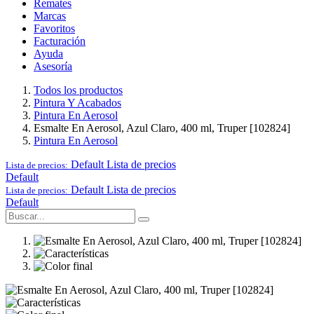
Remates
Marcas
Favoritos
Facturación
Ayuda
Asesoría
Todos los productos
Pintura Y Acabados
Pintura En Aerosol
Esmalte En Aerosol, Azul Claro, 400 ml, Truper [102824]
Pintura En Aerosol
Default
Lista de precios
Lista de precios:
Default
Default
Lista de precios
Lista de precios:
Default