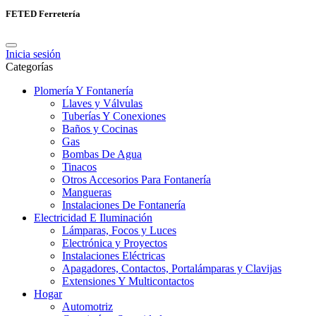
FETED Ferretería
Inicia sesión
Categorías
Plomería Y Fontanería
Llaves y Válvulas
Tuberías Y Conexiones
Baños y Cocinas
Gas
Bombas De Agua
Tinacos
Otros Accesorios Para Fontanería
Mangueras
Instalaciones De Fontanería
Electricidad E Iluminación
Lámparas, Focos y Luces
Electrónica y Proyectos
Instalaciones Eléctricas
Apagadores, Contactos, Portalámparas y Clavijas
Extensiones Y Multicontactos
Hogar
Automotriz