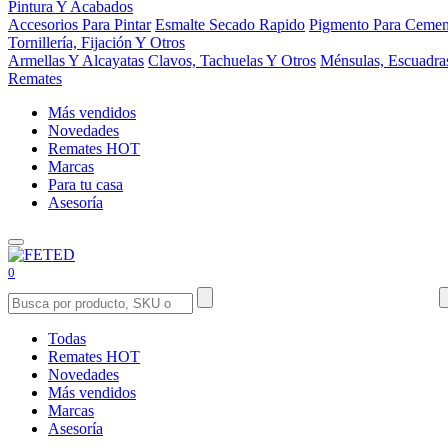
Pintura Y Acabados
Accesorios Para Pintar
Esmalte Secado Rapido
Pigmento Para Cemen
Tornillería, Fijación Y Otros
Armellas Y Alcayatas
Clavos, Tachuelas Y Otros
Ménsulas, Escuadra
Remates
Más vendidos
Novedades
Remates
HOT
Marcas
Para tu casa
Asesoría
0
Todas
Remates
HOT
Novedades
Más vendidos
Marcas
Asesoría