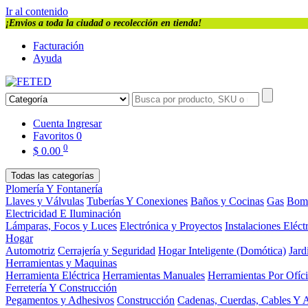
Ir al contenido
¡Envios a toda la ciudad o recolección en tienda!
Facturación
Ayuda
Cuenta
Ingresar
Favoritos
0
0
$
0.00
Todas las categorías
Plomería Y Fontanería
Llaves y Válvulas
Tuberías Y Conexiones
Baños y Cocinas
Gas
Bom
Electricidad E Iluminación
Lámparas, Focos y Luces
Electrónica y Proyectos
Instalaciones Eléct
Hogar
Automotriz
Cerrajería y Seguridad
Hogar Inteligente (Domótica)
Jard
Herramientas y Maquinas
Herramienta Eléctrica
Herramientas Manuales
Herramientas Por Ofíc
Ferretería Y Construcción
Pegamentos y Adhesivos
Construcción
Cadenas, Cuerdas, Cables Y 