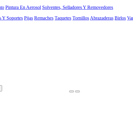
to
Pintura En Aerosol
Solventes, Selladores Y Removedores
s Y Soportes
Pijas
Remaches
Taquetes
Tornillos
Abrazaderas
Birlos
Var