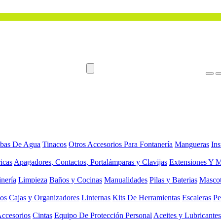
bas De Agua
Tinacos
Otros Accesorios Para Fontanería
Mangueras
Ins
ricas
Apagadores, Contactos, Portalámparas y Clavijas
Extensiones Y M
inería
Limpieza
Baños y Cocinas
Manualidades
Pilas y Baterias
Masco
ios
Cajas y Organizadores
Linternas
Kits De Herramientas
Escaleras
Pe
Accesorios
Cintas
Equipo De Protección Personal
Aceites y Lubricantes