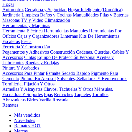
Hogar
Automotriz
Cerrajería y Seguridad
Hogar Inteligente (Domótica)
Jardinería
Limpieza
Baños y Cocinas
Manualidades
Pilas y Baterias
Mascotas
TV y Video
Climatización
Herramientas y Maquinas
Herramienta Eléctrica
Herramientas Manuales
Herramientas Por
Ofícios
Cajas y Organizadores
Linternas
Kits De Herramientas
Escaleras
Pesca
Ferretería Y Construcción
Pegamentos y Adhesivos
Construcción
Cadenas, Cuerdas, Cables Y
Accesorios
Cintas
Equipo De Protección Personal
Aceites y
Lubricantes
Ruedas y Rodajas
Pintura Y Acabados
Accesorios Para Pintar
Esmalte Secado Rapido
Pigmento Para
Cemento
Pintura En Aerosol
Solventes, Selladores Y Removedores
Tornillería, Fijación Y Otros
Armellas Y Alcayatas
Clavos, Tachuelas Y Otros
Ménsulas,
Escuadras Y Soportes
Pijas
Remaches
Taquetes
Tornillos
Abrazaderas
Birlos
Varilla Roscada
Remates
Más vendidos
Novedades
Remates
HOT
Marcas