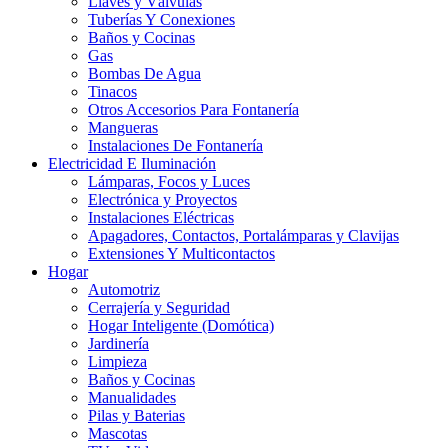
Llaves y Válvulas
Tuberías Y Conexiones
Baños y Cocinas
Gas
Bombas De Agua
Tinacos
Otros Accesorios Para Fontanería
Mangueras
Instalaciones De Fontanería
Electricidad E Iluminación
Lámparas, Focos y Luces
Electrónica y Proyectos
Instalaciones Eléctricas
Apagadores, Contactos, Portalámparas y Clavijas
Extensiones Y Multicontactos
Hogar
Automotriz
Cerrajería y Seguridad
Hogar Inteligente (Domótica)
Jardinería
Limpieza
Baños y Cocinas
Manualidades
Pilas y Baterias
Mascotas