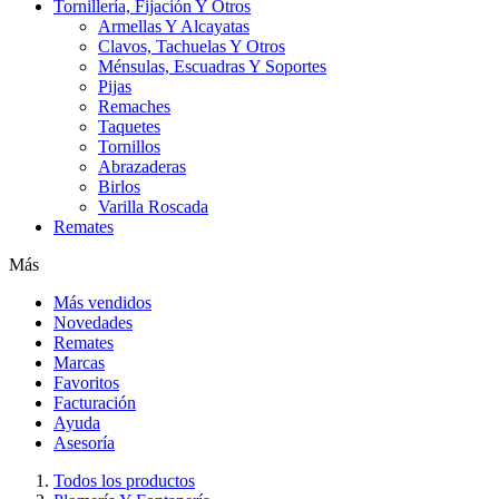
Tornillería, Fijación Y Otros
Armellas Y Alcayatas
Clavos, Tachuelas Y Otros
Ménsulas, Escuadras Y Soportes
Pijas
Remaches
Taquetes
Tornillos
Abrazaderas
Birlos
Varilla Roscada
Remates
Más
Más vendidos
Novedades
Remates
Marcas
Favoritos
Facturación
Ayuda
Asesoría
Todos los productos