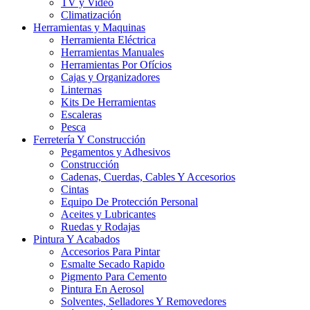
TV y Video
Climatización
Herramientas y Maquinas
Herramienta Eléctrica
Herramientas Manuales
Herramientas Por Ofícios
Cajas y Organizadores
Linternas
Kits De Herramientas
Escaleras
Pesca
Ferretería Y Construcción
Pegamentos y Adhesivos
Construcción
Cadenas, Cuerdas, Cables Y Accesorios
Cintas
Equipo De Protección Personal
Aceites y Lubricantes
Ruedas y Rodajas
Pintura Y Acabados
Accesorios Para Pintar
Esmalte Secado Rapido
Pigmento Para Cemento
Pintura En Aerosol
Solventes, Selladores Y Removedores