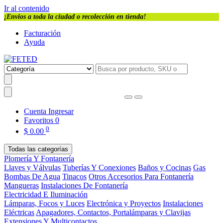
Ir al contenido
¡Envios a toda la ciudad o recolección en tienda!
Facturación
Ayuda
Cuenta
Ingresar
Favoritos
0
0
$
0.00
Todas las categorías
Plomería Y Fontanería
Llaves y Válvulas
Tuberías Y Conexiones
Baños y Cocinas
Gas
Bombas De Agua
Tinacos
Otros Accesorios Para Fontanería
Mangueras
Instalaciones De Fontanería
Electricidad E Iluminación
Lámparas, Focos y Luces
Electrónica y Proyectos
Instalaciones
Eléctricas
Apagadores, Contactos, Portalámparas y Clavijas
Extensiones Y Multicontactos