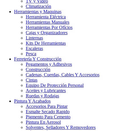
TV y Video
Climatización
Herramientas y Maquinas
Herramienta Eléctrica
Herramientas Manuales
Herramientas Por Ofícios
Cajas y Organizadores
Linternas
Kits De Herramientas
Escaleras
Pesca
Ferretería Y Construcción
Pegamentos y Adhesivos
Construcción
Cadenas, Cuerdas, Cables Y Accesorios
Cintas
Equipo De Protección Personal
Aceites y Lubricantes
Ruedas y Rodajas
Pintura Y Acabados
Accesorios Para Pintar
Esmalte Secado Rapido
Pigmento Para Cemento
Pintura En Aerosol
Solventes, Selladores Y Removedores