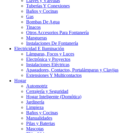
Llaves y Válvulas
Tuberías Y Conexiones
Baños y Cocinas
Gas
Bombas De Agua
Tinacos
Otros Accesorios Para Fontanería
Mangueras
Instalaciones De Fontanería
Electricidad E Iluminación
Lámparas, Focos y Luces
Electrónica y Proyectos
Instalaciones Eléctricas
Apagadores, Contactos, Portalámparas y Clavijas
Extensiones Y Multicontactos
Hogar
Automotriz
Cerrajería y Seguridad
Hogar Inteligente (Domótica)
Jardinería
Limpieza
Baños y Cocinas
Manualidades
Pilas y Baterias
Mascotas