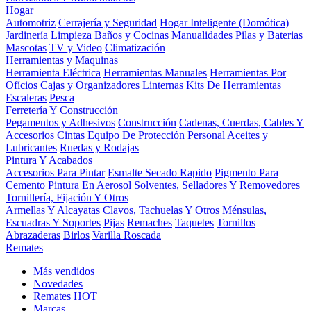
Hogar
Automotriz
Cerrajería y Seguridad
Hogar Inteligente (Domótica)
Jardinería
Limpieza
Baños y Cocinas
Manualidades
Pilas y Baterias
Mascotas
TV y Video
Climatización
Herramientas y Maquinas
Herramienta Eléctrica
Herramientas Manuales
Herramientas Por
Ofícios
Cajas y Organizadores
Linternas
Kits De Herramientas
Escaleras
Pesca
Ferretería Y Construcción
Pegamentos y Adhesivos
Construcción
Cadenas, Cuerdas, Cables Y
Accesorios
Cintas
Equipo De Protección Personal
Aceites y
Lubricantes
Ruedas y Rodajas
Pintura Y Acabados
Accesorios Para Pintar
Esmalte Secado Rapido
Pigmento Para
Cemento
Pintura En Aerosol
Solventes, Selladores Y Removedores
Tornillería, Fijación Y Otros
Armellas Y Alcayatas
Clavos, Tachuelas Y Otros
Ménsulas,
Escuadras Y Soportes
Pijas
Remaches
Taquetes
Tornillos
Abrazaderas
Birlos
Varilla Roscada
Remates
Más vendidos
Novedades
Remates
HOT
Marcas