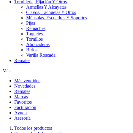
Tornillería, Fijación Y Otros
Armellas Y Alcayatas
Clavos, Tachuelas Y Otros
Ménsulas, Escuadras Y Soportes
Pijas
Remaches
Taquetes
Tornillos
Abrazaderas
Birlos
Varilla Roscada
Remates
Más
Más vendidos
Novedades
Remates
Marcas
Favoritos
Facturación
Ayuda
Asesoría
Todos los productos