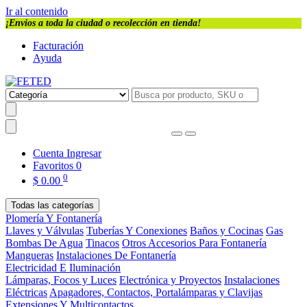
Ir al contenido
¡Envios a toda la ciudad o recolección en tienda!
Facturación
Ayuda
Cuenta
Ingresar
Favoritos
0
0
$
0.00
Todas las categorías
Plomería Y Fontanería
Llaves y Válvulas
Tuberías Y Conexiones
Baños y Cocinas
Gas
Bombas De Agua
Tinacos
Otros Accesorios Para Fontanería
Mangueras
Instalaciones De Fontanería
Electricidad E Iluminación
Lámparas, Focos y Luces
Electrónica y Proyectos
Instalaciones
Eléctricas
Apagadores, Contactos, Portalámparas y Clavijas
Extensiones Y Multicontactos