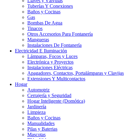
Llaves y Válvulas
Tuberías Y Conexiones
Baños y Cocinas
Gas
Bombas De Agua
Tinacos
Otros Accesorios Para Fontanería
Mangueras
Instalaciones De Fontanería
Electricidad E Iluminación
Lámparas, Focos y Luces
Electrónica y Proyectos
Instalaciones Eléctricas
Apagadores, Contactos, Portalámparas y Clavijas
Extensiones Y Multicontactos
Hogar
Automotriz
Cerrajería y Seguridad
Hogar Inteligente (Domótica)
Jardinería
Limpieza
Baños y Cocinas
Manualidades
Pilas y Baterias
Mascotas