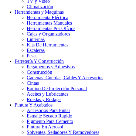
TV y Video
Climatización
Herramientas y Maquinas
Herramienta Eléctrica
Herramientas Manuales
Herramientas Por Ofícios
Cajas y Organizadores
Linternas
Kits De Herramientas
Escaleras
Pesca
Ferretería Y Construcción
Pegamentos y Adhesivos
Construcción
Cadenas, Cuerdas, Cables Y Accesorios
Cintas
Equipo De Protección Personal
Aceites y Lubricantes
Ruedas y Rodajas
Pintura Y Acabados
Accesorios Para Pintar
Esmalte Secado Rapido
Pigmento Para Cemento
Pintura En Aerosol
Solventes, Selladores Y Removedores