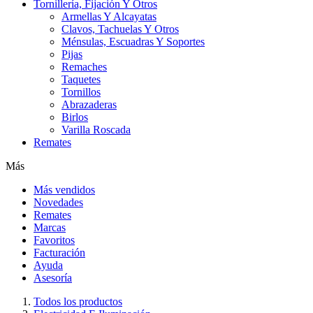
Tornillería, Fijación Y Otros
Armellas Y Alcayatas
Clavos, Tachuelas Y Otros
Ménsulas, Escuadras Y Soportes
Pijas
Remaches
Taquetes
Tornillos
Abrazaderas
Birlos
Varilla Roscada
Remates
Más
Más vendidos
Novedades
Remates
Marcas
Favoritos
Facturación
Ayuda
Asesoría
Todos los productos