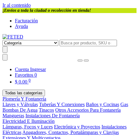
Ir al contenido
¡Envios a toda la ciudad o recolección en tienda!
Facturación
Ayuda
Cuenta
Ingresar
Favoritos
0
0
$
0.00
Todas las categorías
Plomería Y Fontanería
Llaves y Válvulas
Tuberías Y Conexiones
Baños y Cocinas
Gas
Bombas De Agua
Tinacos
Otros Accesorios Para Fontanería
Mangueras
Instalaciones De Fontanería
Electricidad E Iluminación
Lámparas, Focos y Luces
Electrónica y Proyectos
Instalaciones
Eléctricas
Apagadores, Contactos, Portalámparas y Clavijas
Extensiones Y Multicontactos