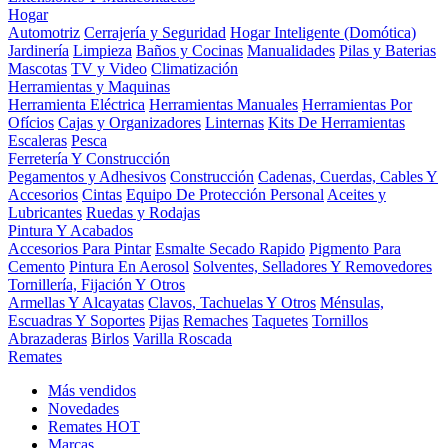
Hogar
Automotriz
Cerrajería y Seguridad
Hogar Inteligente (Domótica)
Jardinería
Limpieza
Baños y Cocinas
Manualidades
Pilas y Baterias
Mascotas
TV y Video
Climatización
Herramientas y Maquinas
Herramienta Eléctrica
Herramientas Manuales
Herramientas Por
Ofícios
Cajas y Organizadores
Linternas
Kits De Herramientas
Escaleras
Pesca
Ferretería Y Construcción
Pegamentos y Adhesivos
Construcción
Cadenas, Cuerdas, Cables Y
Accesorios
Cintas
Equipo De Protección Personal
Aceites y
Lubricantes
Ruedas y Rodajas
Pintura Y Acabados
Accesorios Para Pintar
Esmalte Secado Rapido
Pigmento Para
Cemento
Pintura En Aerosol
Solventes, Selladores Y Removedores
Tornillería, Fijación Y Otros
Armellas Y Alcayatas
Clavos, Tachuelas Y Otros
Ménsulas,
Escuadras Y Soportes
Pijas
Remaches
Taquetes
Tornillos
Abrazaderas
Birlos
Varilla Roscada
Remates
Más vendidos
Novedades
Remates
HOT
Marcas