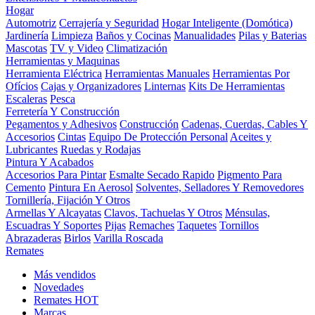
Hogar
Automotriz
Cerrajería y Seguridad
Hogar Inteligente (Domótica)
Jardinería
Limpieza
Baños y Cocinas
Manualidades
Pilas y Baterias
Mascotas
TV y Video
Climatización
Herramientas y Maquinas
Herramienta Eléctrica
Herramientas Manuales
Herramientas Por
Ofícios
Cajas y Organizadores
Linternas
Kits De Herramientas
Escaleras
Pesca
Ferretería Y Construcción
Pegamentos y Adhesivos
Construcción
Cadenas, Cuerdas, Cables Y
Accesorios
Cintas
Equipo De Protección Personal
Aceites y
Lubricantes
Ruedas y Rodajas
Pintura Y Acabados
Accesorios Para Pintar
Esmalte Secado Rapido
Pigmento Para
Cemento
Pintura En Aerosol
Solventes, Selladores Y Removedores
Tornillería, Fijación Y Otros
Armellas Y Alcayatas
Clavos, Tachuelas Y Otros
Ménsulas,
Escuadras Y Soportes
Pijas
Remaches
Taquetes
Tornillos
Abrazaderas
Birlos
Varilla Roscada
Remates
Más vendidos
Novedades
Remates
HOT
Marcas