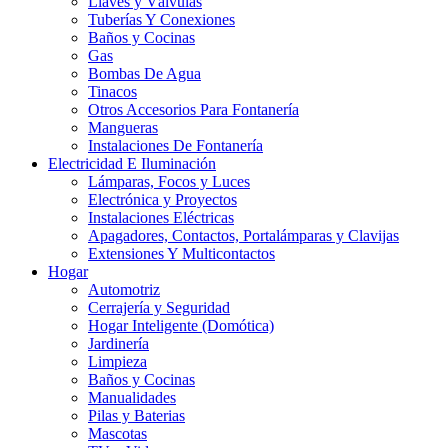
Llaves y Válvulas
Tuberías Y Conexiones
Baños y Cocinas
Gas
Bombas De Agua
Tinacos
Otros Accesorios Para Fontanería
Mangueras
Instalaciones De Fontanería
Electricidad E Iluminación
Lámparas, Focos y Luces
Electrónica y Proyectos
Instalaciones Eléctricas
Apagadores, Contactos, Portalámparas y Clavijas
Extensiones Y Multicontactos
Hogar
Automotriz
Cerrajería y Seguridad
Hogar Inteligente (Domótica)
Jardinería
Limpieza
Baños y Cocinas
Manualidades
Pilas y Baterias
Mascotas