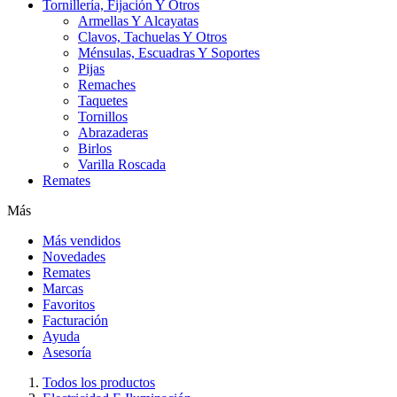
Tornillería, Fijación Y Otros
Armellas Y Alcayatas
Clavos, Tachuelas Y Otros
Ménsulas, Escuadras Y Soportes
Pijas
Remaches
Taquetes
Tornillos
Abrazaderas
Birlos
Varilla Roscada
Remates
Más
Más vendidos
Novedades
Remates
Marcas
Favoritos
Facturación
Ayuda
Asesoría
Todos los productos