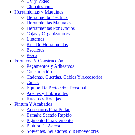
TV y Video
Climatización
Herramientas y Maquinas
Herramienta Eléctrica
Herramientas Manuales
Herramientas Por Ofícios
Cajas y Organizadores
Linternas
Kits De Herramientas
Escaleras
Pesca
Ferretería Y Construcción
Pegamentos y Adhesivos
Construcción
Cadenas, Cuerdas, Cables Y Accesorios
Cintas
Equipo De Protección Personal
Aceites y Lubricantes
Ruedas y Rodajas
Pintura Y Acabados
Accesorios Para Pintar
Esmalte Secado Rapido
Pigmento Para Cemento
Pintura En Aerosol
Solventes, Selladores Y Removedores