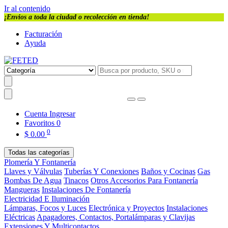
Ir al contenido
¡Envios a toda la ciudad o recolección en tienda!
Facturación
Ayuda
Cuenta
Ingresar
Favoritos
0
0
$
0.00
Todas las categorías
Plomería Y Fontanería
Llaves y Válvulas
Tuberías Y Conexiones
Baños y Cocinas
Gas
Bombas De Agua
Tinacos
Otros Accesorios Para Fontanería
Mangueras
Instalaciones De Fontanería
Electricidad E Iluminación
Lámparas, Focos y Luces
Electrónica y Proyectos
Instalaciones
Eléctricas
Apagadores, Contactos, Portalámparas y Clavijas
Extensiones Y Multicontactos