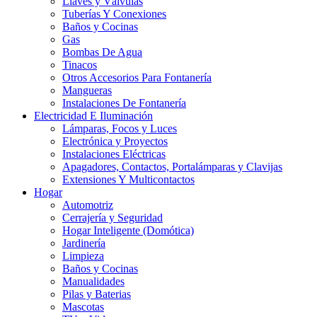
Llaves y Válvulas
Tuberías Y Conexiones
Baños y Cocinas
Gas
Bombas De Agua
Tinacos
Otros Accesorios Para Fontanería
Mangueras
Instalaciones De Fontanería
Electricidad E Iluminación
Lámparas, Focos y Luces
Electrónica y Proyectos
Instalaciones Eléctricas
Apagadores, Contactos, Portalámparas y Clavijas
Extensiones Y Multicontactos
Hogar
Automotriz
Cerrajería y Seguridad
Hogar Inteligente (Domótica)
Jardinería
Limpieza
Baños y Cocinas
Manualidades
Pilas y Baterias
Mascotas