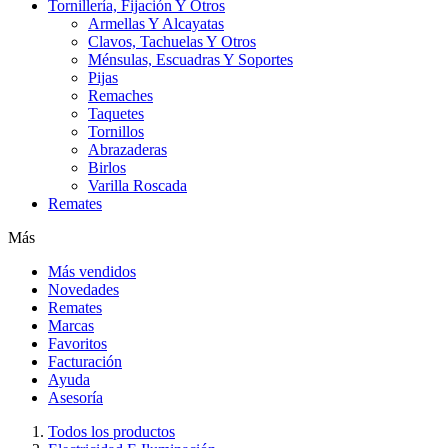
Tornillería, Fijación Y Otros
Armellas Y Alcayatas
Clavos, Tachuelas Y Otros
Ménsulas, Escuadras Y Soportes
Pijas
Remaches
Taquetes
Tornillos
Abrazaderas
Birlos
Varilla Roscada
Remates
Más
Más vendidos
Novedades
Remates
Marcas
Favoritos
Facturación
Ayuda
Asesoría
Todos los productos