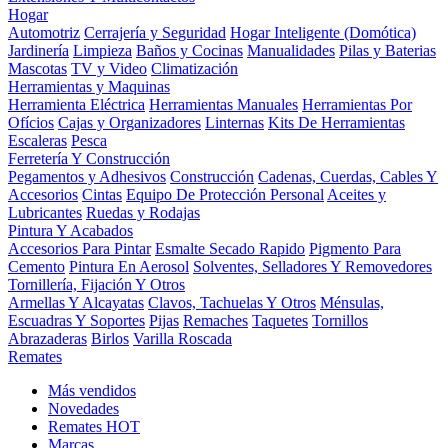
Hogar
Automotriz
Cerrajería y Seguridad
Hogar Inteligente (Domótica)
Jardinería
Limpieza
Baños y Cocinas
Manualidades
Pilas y Baterias
Mascotas
TV y Video
Climatización
Herramientas y Maquinas
Herramienta Eléctrica
Herramientas Manuales
Herramientas Por
Ofícios
Cajas y Organizadores
Linternas
Kits De Herramientas
Escaleras
Pesca
Ferretería Y Construcción
Pegamentos y Adhesivos
Construcción
Cadenas, Cuerdas, Cables Y
Accesorios
Cintas
Equipo De Protección Personal
Aceites y
Lubricantes
Ruedas y Rodajas
Pintura Y Acabados
Accesorios Para Pintar
Esmalte Secado Rapido
Pigmento Para
Cemento
Pintura En Aerosol
Solventes, Selladores Y Removedores
Tornillería, Fijación Y Otros
Armellas Y Alcayatas
Clavos, Tachuelas Y Otros
Ménsulas,
Escuadras Y Soportes
Pijas
Remaches
Taquetes
Tornillos
Abrazaderas
Birlos
Varilla Roscada
Remates
Más vendidos
Novedades
Remates
HOT
Marcas