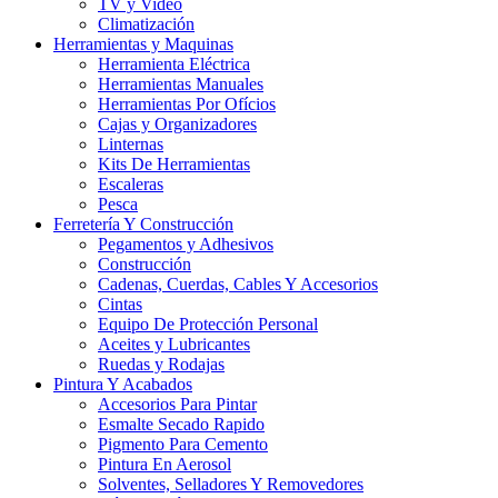
TV y Video
Climatización
Herramientas y Maquinas
Herramienta Eléctrica
Herramientas Manuales
Herramientas Por Ofícios
Cajas y Organizadores
Linternas
Kits De Herramientas
Escaleras
Pesca
Ferretería Y Construcción
Pegamentos y Adhesivos
Construcción
Cadenas, Cuerdas, Cables Y Accesorios
Cintas
Equipo De Protección Personal
Aceites y Lubricantes
Ruedas y Rodajas
Pintura Y Acabados
Accesorios Para Pintar
Esmalte Secado Rapido
Pigmento Para Cemento
Pintura En Aerosol
Solventes, Selladores Y Removedores