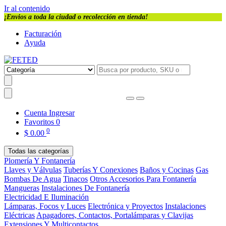
Ir al contenido
¡Envios a toda la ciudad o recolección en tienda!
Facturación
Ayuda
Cuenta
Ingresar
Favoritos
0
0
$
0.00
Todas las categorías
Plomería Y Fontanería
Llaves y Válvulas
Tuberías Y Conexiones
Baños y Cocinas
Gas
Bombas De Agua
Tinacos
Otros Accesorios Para Fontanería
Mangueras
Instalaciones De Fontanería
Electricidad E Iluminación
Lámparas, Focos y Luces
Electrónica y Proyectos
Instalaciones
Eléctricas
Apagadores, Contactos, Portalámparas y Clavijas
Extensiones Y Multicontactos