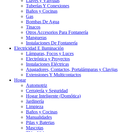
Llaves y Válvulas
Tuberías Y Conexiones
Baños y Cocinas
Gas
Bombas De Agua
Tinacos
Otros Accesorios Para Fontanería
Mangueras
Instalaciones De Fontanería
Electricidad E Iluminación
Lámparas, Focos y Luces
Electrónica y Proyectos
Instalaciones Eléctricas
Apagadores, Contactos, Portalámparas y Clavijas
Extensiones Y Multicontactos
Hogar
Automotriz
Cerrajería y Seguridad
Hogar Inteligente (Domótica)
Jardinería
Limpieza
Baños y Cocinas
Manualidades
Pilas y Baterias
Mascotas