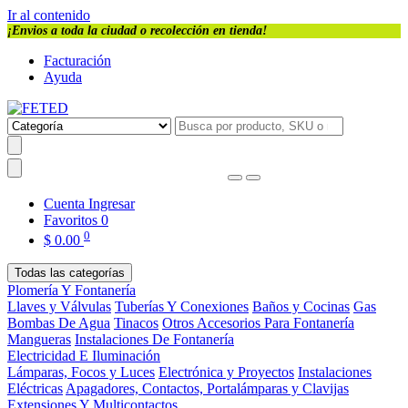
Ir al contenido
¡Envios a toda la ciudad o recolección en tienda!
Facturación
Ayuda
Cuenta
Ingresar
Favoritos
0
0
$
0.00
Todas las categorías
Plomería Y Fontanería
Llaves y Válvulas
Tuberías Y Conexiones
Baños y Cocinas
Gas
Bombas De Agua
Tinacos
Otros Accesorios Para Fontanería
Mangueras
Instalaciones De Fontanería
Electricidad E Iluminación
Lámparas, Focos y Luces
Electrónica y Proyectos
Instalaciones
Eléctricas
Apagadores, Contactos, Portalámparas y Clavijas
Extensiones Y Multicontactos