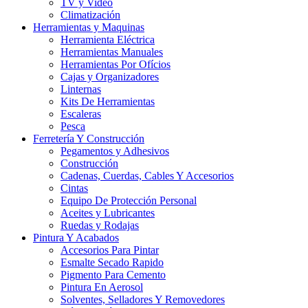
TV y Video
Climatización
Herramientas y Maquinas
Herramienta Eléctrica
Herramientas Manuales
Herramientas Por Ofícios
Cajas y Organizadores
Linternas
Kits De Herramientas
Escaleras
Pesca
Ferretería Y Construcción
Pegamentos y Adhesivos
Construcción
Cadenas, Cuerdas, Cables Y Accesorios
Cintas
Equipo De Protección Personal
Aceites y Lubricantes
Ruedas y Rodajas
Pintura Y Acabados
Accesorios Para Pintar
Esmalte Secado Rapido
Pigmento Para Cemento
Pintura En Aerosol
Solventes, Selladores Y Removedores