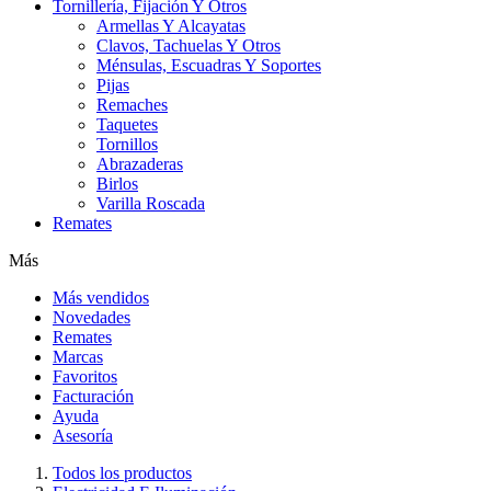
Tornillería, Fijación Y Otros
Armellas Y Alcayatas
Clavos, Tachuelas Y Otros
Ménsulas, Escuadras Y Soportes
Pijas
Remaches
Taquetes
Tornillos
Abrazaderas
Birlos
Varilla Roscada
Remates
Más
Más vendidos
Novedades
Remates
Marcas
Favoritos
Facturación
Ayuda
Asesoría
Todos los productos