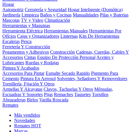
Hogar
Automotriz
Cerrajería y Seguridad
Hogar Inteligente (Domótica)
Jardinería
Limpieza
Baños y Cocinas
Manualidades
Pilas y Baterias
Mascotas
TV y Video
Climatización
Herramientas y Maquinas
Herramienta Eléctrica
Herramientas Manuales
Herramientas Por
Ofícios
Cajas y Organizadores
Linternas
Kits De Herramientas
Escaleras
Pesca
Ferretería Y Construcción
Pegamentos y Adhesivos
Construcción
Cadenas, Cuerdas, Cables Y
Accesorios
Cintas
Equipo De Protección Personal
Aceites y
Lubricantes
Ruedas y Rodajas
Pintura Y Acabados
Accesorios Para Pintar
Esmalte Secado Rapido
Pigmento Para
Cemento
Pintura En Aerosol
Solventes, Selladores Y Removedores
Tornillería, Fijación Y Otros
Armellas Y Alcayatas
Clavos, Tachuelas Y Otros
Ménsulas,
Escuadras Y Soportes
Pijas
Remaches
Taquetes
Tornillos
Abrazaderas
Birlos
Varilla Roscada
Remates
Más vendidos
Novedades
Remates
HOT
Marcas