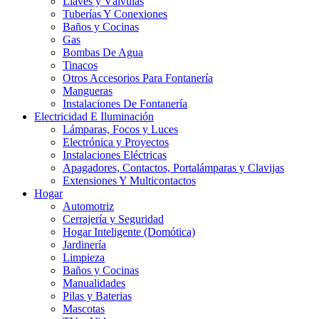
Llaves y Válvulas
Tuberías Y Conexiones
Baños y Cocinas
Gas
Bombas De Agua
Tinacos
Otros Accesorios Para Fontanería
Mangueras
Instalaciones De Fontanería
Electricidad E Iluminación
Lámparas, Focos y Luces
Electrónica y Proyectos
Instalaciones Eléctricas
Apagadores, Contactos, Portalámparas y Clavijas
Extensiones Y Multicontactos
Hogar
Automotriz
Cerrajería y Seguridad
Hogar Inteligente (Domótica)
Jardinería
Limpieza
Baños y Cocinas
Manualidades
Pilas y Baterias
Mascotas