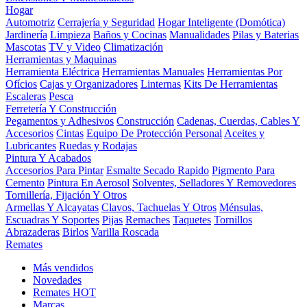
Hogar
Automotriz
Cerrajería y Seguridad
Hogar Inteligente (Domótica)
Jardinería
Limpieza
Baños y Cocinas
Manualidades
Pilas y Baterias
Mascotas
TV y Video
Climatización
Herramientas y Maquinas
Herramienta Eléctrica
Herramientas Manuales
Herramientas Por
Ofícios
Cajas y Organizadores
Linternas
Kits De Herramientas
Escaleras
Pesca
Ferretería Y Construcción
Pegamentos y Adhesivos
Construcción
Cadenas, Cuerdas, Cables Y
Accesorios
Cintas
Equipo De Protección Personal
Aceites y
Lubricantes
Ruedas y Rodajas
Pintura Y Acabados
Accesorios Para Pintar
Esmalte Secado Rapido
Pigmento Para
Cemento
Pintura En Aerosol
Solventes, Selladores Y Removedores
Tornillería, Fijación Y Otros
Armellas Y Alcayatas
Clavos, Tachuelas Y Otros
Ménsulas,
Escuadras Y Soportes
Pijas
Remaches
Taquetes
Tornillos
Abrazaderas
Birlos
Varilla Roscada
Remates
Más vendidos
Novedades
Remates
HOT
Marcas