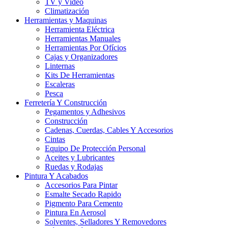
TV y Video
Climatización
Herramientas y Maquinas
Herramienta Eléctrica
Herramientas Manuales
Herramientas Por Ofícios
Cajas y Organizadores
Linternas
Kits De Herramientas
Escaleras
Pesca
Ferretería Y Construcción
Pegamentos y Adhesivos
Construcción
Cadenas, Cuerdas, Cables Y Accesorios
Cintas
Equipo De Protección Personal
Aceites y Lubricantes
Ruedas y Rodajas
Pintura Y Acabados
Accesorios Para Pintar
Esmalte Secado Rapido
Pigmento Para Cemento
Pintura En Aerosol
Solventes, Selladores Y Removedores