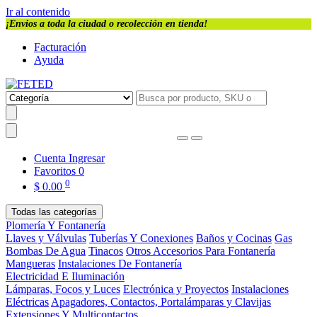
Ir al contenido
¡Envios a toda la ciudad o recolección en tienda!
Facturación
Ayuda
Cuenta
Ingresar
Favoritos
0
0
$
0.00
Todas las categorías
Plomería Y Fontanería
Llaves y Válvulas
Tuberías Y Conexiones
Baños y Cocinas
Gas
Bombas De Agua
Tinacos
Otros Accesorios Para Fontanería
Mangueras
Instalaciones De Fontanería
Electricidad E Iluminación
Lámparas, Focos y Luces
Electrónica y Proyectos
Instalaciones
Eléctricas
Apagadores, Contactos, Portalámparas y Clavijas
Extensiones Y Multicontactos