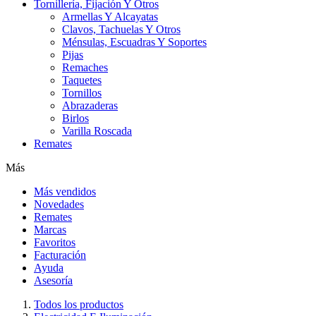
Tornillería, Fijación Y Otros
Armellas Y Alcayatas
Clavos, Tachuelas Y Otros
Ménsulas, Escuadras Y Soportes
Pijas
Remaches
Taquetes
Tornillos
Abrazaderas
Birlos
Varilla Roscada
Remates
Más
Más vendidos
Novedades
Remates
Marcas
Favoritos
Facturación
Ayuda
Asesoría
Todos los productos