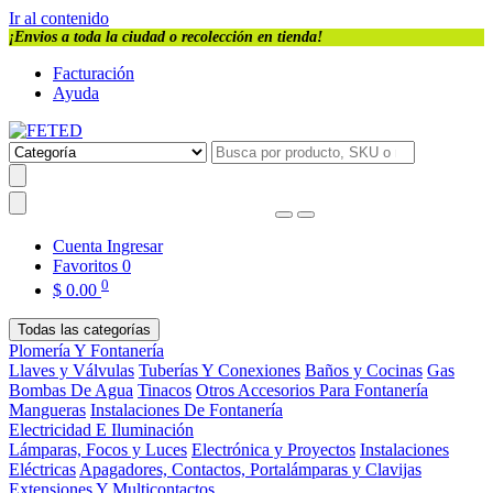
Ir al contenido
¡Envios a toda la ciudad o recolección en tienda!
Facturación
Ayuda
Cuenta
Ingresar
Favoritos
0
0
$
0.00
Todas las categorías
Plomería Y Fontanería
Llaves y Válvulas
Tuberías Y Conexiones
Baños y Cocinas
Gas
Bombas De Agua
Tinacos
Otros Accesorios Para Fontanería
Mangueras
Instalaciones De Fontanería
Electricidad E Iluminación
Lámparas, Focos y Luces
Electrónica y Proyectos
Instalaciones
Eléctricas
Apagadores, Contactos, Portalámparas y Clavijas
Extensiones Y Multicontactos