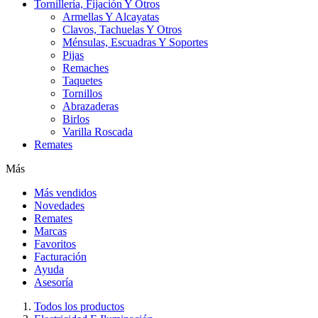
Tornillería, Fijación Y Otros
Armellas Y Alcayatas
Clavos, Tachuelas Y Otros
Ménsulas, Escuadras Y Soportes
Pijas
Remaches
Taquetes
Tornillos
Abrazaderas
Birlos
Varilla Roscada
Remates
Más
Más vendidos
Novedades
Remates
Marcas
Favoritos
Facturación
Ayuda
Asesoría
Todos los productos