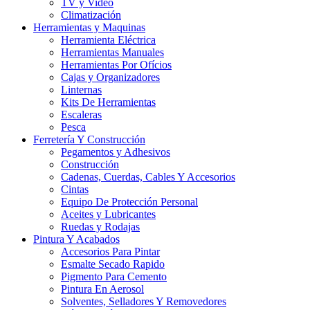
TV y Video
Climatización
Herramientas y Maquinas
Herramienta Eléctrica
Herramientas Manuales
Herramientas Por Ofícios
Cajas y Organizadores
Linternas
Kits De Herramientas
Escaleras
Pesca
Ferretería Y Construcción
Pegamentos y Adhesivos
Construcción
Cadenas, Cuerdas, Cables Y Accesorios
Cintas
Equipo De Protección Personal
Aceites y Lubricantes
Ruedas y Rodajas
Pintura Y Acabados
Accesorios Para Pintar
Esmalte Secado Rapido
Pigmento Para Cemento
Pintura En Aerosol
Solventes, Selladores Y Removedores