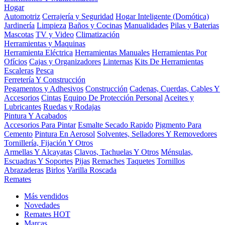
Hogar
Automotriz
Cerrajería y Seguridad
Hogar Inteligente (Domótica)
Jardinería
Limpieza
Baños y Cocinas
Manualidades
Pilas y Baterias
Mascotas
TV y Video
Climatización
Herramientas y Maquinas
Herramienta Eléctrica
Herramientas Manuales
Herramientas Por
Ofícios
Cajas y Organizadores
Linternas
Kits De Herramientas
Escaleras
Pesca
Ferretería Y Construcción
Pegamentos y Adhesivos
Construcción
Cadenas, Cuerdas, Cables Y
Accesorios
Cintas
Equipo De Protección Personal
Aceites y
Lubricantes
Ruedas y Rodajas
Pintura Y Acabados
Accesorios Para Pintar
Esmalte Secado Rapido
Pigmento Para
Cemento
Pintura En Aerosol
Solventes, Selladores Y Removedores
Tornillería, Fijación Y Otros
Armellas Y Alcayatas
Clavos, Tachuelas Y Otros
Ménsulas,
Escuadras Y Soportes
Pijas
Remaches
Taquetes
Tornillos
Abrazaderas
Birlos
Varilla Roscada
Remates
Más vendidos
Novedades
Remates
HOT
Marcas