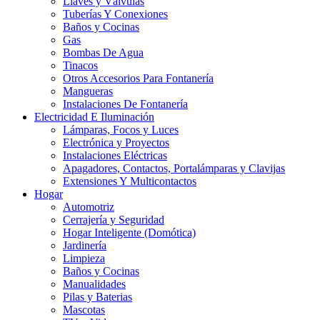
Llaves y Válvulas
Tuberías Y Conexiones
Baños y Cocinas
Gas
Bombas De Agua
Tinacos
Otros Accesorios Para Fontanería
Mangueras
Instalaciones De Fontanería
Electricidad E Iluminación
Lámparas, Focos y Luces
Electrónica y Proyectos
Instalaciones Eléctricas
Apagadores, Contactos, Portalámparas y Clavijas
Extensiones Y Multicontactos
Hogar
Automotriz
Cerrajería y Seguridad
Hogar Inteligente (Domótica)
Jardinería
Limpieza
Baños y Cocinas
Manualidades
Pilas y Baterias
Mascotas