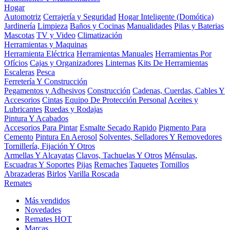
Hogar
Automotriz
Cerrajería y Seguridad
Hogar Inteligente (Domótica)
Jardinería
Limpieza
Baños y Cocinas
Manualidades
Pilas y Baterias
Mascotas
TV y Video
Climatización
Herramientas y Maquinas
Herramienta Eléctrica
Herramientas Manuales
Herramientas Por
Ofícios
Cajas y Organizadores
Linternas
Kits De Herramientas
Escaleras
Pesca
Ferretería Y Construcción
Pegamentos y Adhesivos
Construcción
Cadenas, Cuerdas, Cables Y
Accesorios
Cintas
Equipo De Protección Personal
Aceites y
Lubricantes
Ruedas y Rodajas
Pintura Y Acabados
Accesorios Para Pintar
Esmalte Secado Rapido
Pigmento Para
Cemento
Pintura En Aerosol
Solventes, Selladores Y Removedores
Tornillería, Fijación Y Otros
Armellas Y Alcayatas
Clavos, Tachuelas Y Otros
Ménsulas,
Escuadras Y Soportes
Pijas
Remaches
Taquetes
Tornillos
Abrazaderas
Birlos
Varilla Roscada
Remates
Más vendidos
Novedades
Remates
HOT
Marcas