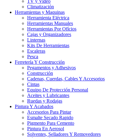
TV y Video
Climatización
Herramientas y Maquinas
Herramienta Eléctrica
Herramientas Manuales
Herramientas Por Ofícios
Cajas y Organizadores
Linternas
Kits De Herramientas
Escaleras
Pesca
Ferretería Y Construcción
Pegamentos y Adhesivos
Construcción
Cadenas, Cuerdas, Cables Y Accesorios
Cintas
Equipo De Protección Personal
Aceites y Lubricantes
Ruedas y Rodajas
Pintura Y Acabados
Accesorios Para Pintar
Esmalte Secado Rapido
Pigmento Para Cemento
Pintura En Aerosol
Solventes, Selladores Y Removedores