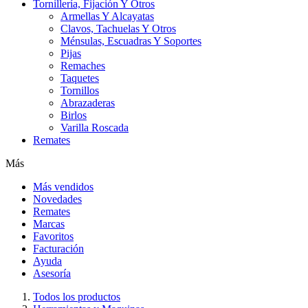
Tornillería, Fijación Y Otros
Armellas Y Alcayatas
Clavos, Tachuelas Y Otros
Ménsulas, Escuadras Y Soportes
Pijas
Remaches
Taquetes
Tornillos
Abrazaderas
Birlos
Varilla Roscada
Remates
Más
Más vendidos
Novedades
Remates
Marcas
Favoritos
Facturación
Ayuda
Asesoría
Todos los productos