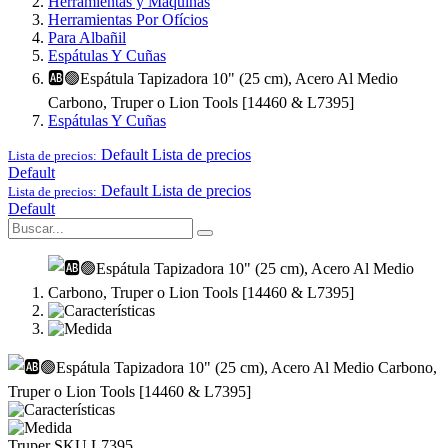
Herramientas y Maquinas
Herramientas Por Ofícios
Para Albañil
Espátulas Y Cuñas
🆎🟢Espátula Tapizadora 10" (25 cm), Acero Al Medio
Carbono, Truper o Lion Tools [14460 & L7395]
Espátulas Y Cuñas
Default
Lista de precios
Lista de precios:
Default
Default
Lista de precios
Lista de precios:
Default
Truper
SKU L7395