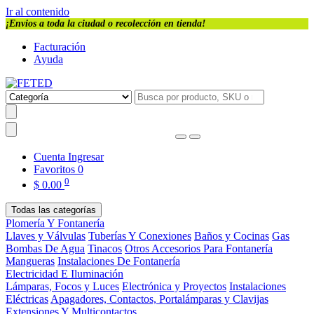
Ir al contenido
¡Envios a toda la ciudad o recolección en tienda!
Facturación
Ayuda
Cuenta
Ingresar
Favoritos
0
0
$
0.00
Todas las categorías
Plomería Y Fontanería
Llaves y Válvulas
Tuberías Y Conexiones
Baños y Cocinas
Gas
Bombas De Agua
Tinacos
Otros Accesorios Para Fontanería
Mangueras
Instalaciones De Fontanería
Electricidad E Iluminación
Lámparas, Focos y Luces
Electrónica y Proyectos
Instalaciones
Eléctricas
Apagadores, Contactos, Portalámparas y Clavijas
Extensiones Y Multicontactos