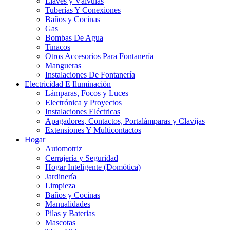
Llaves y Válvulas
Tuberías Y Conexiones
Baños y Cocinas
Gas
Bombas De Agua
Tinacos
Otros Accesorios Para Fontanería
Mangueras
Instalaciones De Fontanería
Electricidad E Iluminación
Lámparas, Focos y Luces
Electrónica y Proyectos
Instalaciones Eléctricas
Apagadores, Contactos, Portalámparas y Clavijas
Extensiones Y Multicontactos
Hogar
Automotriz
Cerrajería y Seguridad
Hogar Inteligente (Domótica)
Jardinería
Limpieza
Baños y Cocinas
Manualidades
Pilas y Baterias
Mascotas