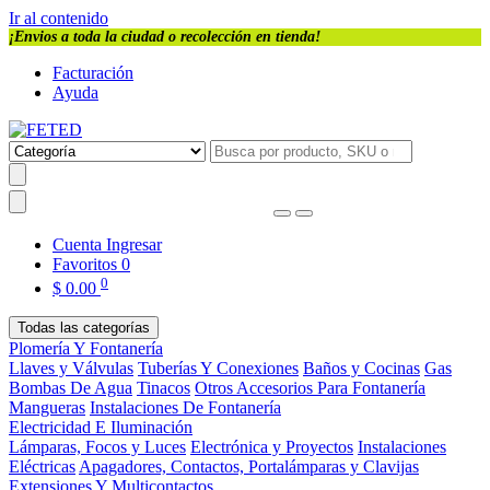
Ir al contenido
¡Envios a toda la ciudad o recolección en tienda!
Facturación
Ayuda
Cuenta
Ingresar
Favoritos
0
0
$
0.00
Todas las categorías
Plomería Y Fontanería
Llaves y Válvulas
Tuberías Y Conexiones
Baños y Cocinas
Gas
Bombas De Agua
Tinacos
Otros Accesorios Para Fontanería
Mangueras
Instalaciones De Fontanería
Electricidad E Iluminación
Lámparas, Focos y Luces
Electrónica y Proyectos
Instalaciones
Eléctricas
Apagadores, Contactos, Portalámparas y Clavijas
Extensiones Y Multicontactos