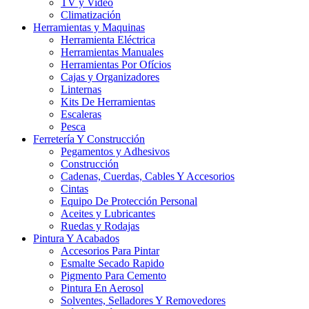
TV y Video
Climatización
Herramientas y Maquinas
Herramienta Eléctrica
Herramientas Manuales
Herramientas Por Ofícios
Cajas y Organizadores
Linternas
Kits De Herramientas
Escaleras
Pesca
Ferretería Y Construcción
Pegamentos y Adhesivos
Construcción
Cadenas, Cuerdas, Cables Y Accesorios
Cintas
Equipo De Protección Personal
Aceites y Lubricantes
Ruedas y Rodajas
Pintura Y Acabados
Accesorios Para Pintar
Esmalte Secado Rapido
Pigmento Para Cemento
Pintura En Aerosol
Solventes, Selladores Y Removedores