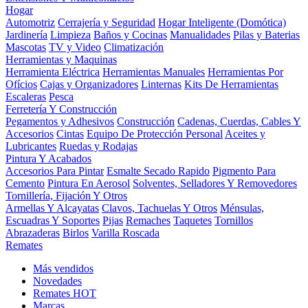
Hogar
Automotriz
Cerrajería y Seguridad
Hogar Inteligente (Domótica)
Jardinería
Limpieza
Baños y Cocinas
Manualidades
Pilas y Baterias
Mascotas
TV y Video
Climatización
Herramientas y Maquinas
Herramienta Eléctrica
Herramientas Manuales
Herramientas Por
Ofícios
Cajas y Organizadores
Linternas
Kits De Herramientas
Escaleras
Pesca
Ferretería Y Construcción
Pegamentos y Adhesivos
Construcción
Cadenas, Cuerdas, Cables Y
Accesorios
Cintas
Equipo De Protección Personal
Aceites y
Lubricantes
Ruedas y Rodajas
Pintura Y Acabados
Accesorios Para Pintar
Esmalte Secado Rapido
Pigmento Para
Cemento
Pintura En Aerosol
Solventes, Selladores Y Removedores
Tornillería, Fijación Y Otros
Armellas Y Alcayatas
Clavos, Tachuelas Y Otros
Ménsulas,
Escuadras Y Soportes
Pijas
Remaches
Taquetes
Tornillos
Abrazaderas
Birlos
Varilla Roscada
Remates
Más vendidos
Novedades
Remates
HOT
Marcas