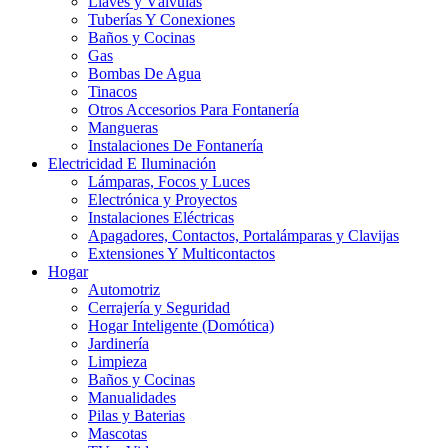
Llaves y Válvulas
Tuberías Y Conexiones
Baños y Cocinas
Gas
Bombas De Agua
Tinacos
Otros Accesorios Para Fontanería
Mangueras
Instalaciones De Fontanería
Electricidad E Iluminación
Lámparas, Focos y Luces
Electrónica y Proyectos
Instalaciones Eléctricas
Apagadores, Contactos, Portalámparas y Clavijas
Extensiones Y Multicontactos
Hogar
Automotriz
Cerrajería y Seguridad
Hogar Inteligente (Domótica)
Jardinería
Limpieza
Baños y Cocinas
Manualidades
Pilas y Baterias
Mascotas