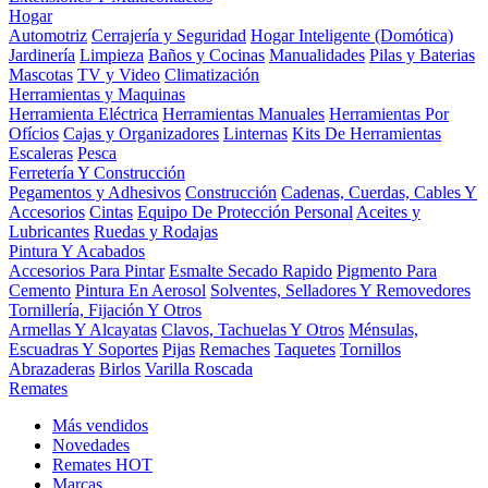
Hogar
Automotriz
Cerrajería y Seguridad
Hogar Inteligente (Domótica)
Jardinería
Limpieza
Baños y Cocinas
Manualidades
Pilas y Baterias
Mascotas
TV y Video
Climatización
Herramientas y Maquinas
Herramienta Eléctrica
Herramientas Manuales
Herramientas Por
Ofícios
Cajas y Organizadores
Linternas
Kits De Herramientas
Escaleras
Pesca
Ferretería Y Construcción
Pegamentos y Adhesivos
Construcción
Cadenas, Cuerdas, Cables Y
Accesorios
Cintas
Equipo De Protección Personal
Aceites y
Lubricantes
Ruedas y Rodajas
Pintura Y Acabados
Accesorios Para Pintar
Esmalte Secado Rapido
Pigmento Para
Cemento
Pintura En Aerosol
Solventes, Selladores Y Removedores
Tornillería, Fijación Y Otros
Armellas Y Alcayatas
Clavos, Tachuelas Y Otros
Ménsulas,
Escuadras Y Soportes
Pijas
Remaches
Taquetes
Tornillos
Abrazaderas
Birlos
Varilla Roscada
Remates
Más vendidos
Novedades
Remates
HOT
Marcas