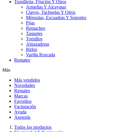
Tornillería, Fijación Y Otros
Armellas Y Alcayatas
Clavos, Tachuelas Y Otros
Ménsulas, Escuadras Y Soportes
Pijas
Remaches
Taquetes
Tornillos
Abrazaderas
Birlos
Varilla Roscada
Remates
Más
Más vendidos
Novedades
Remates
Marcas
Favoritos
Facturación
Ayuda
Asesoría
Todos los productos