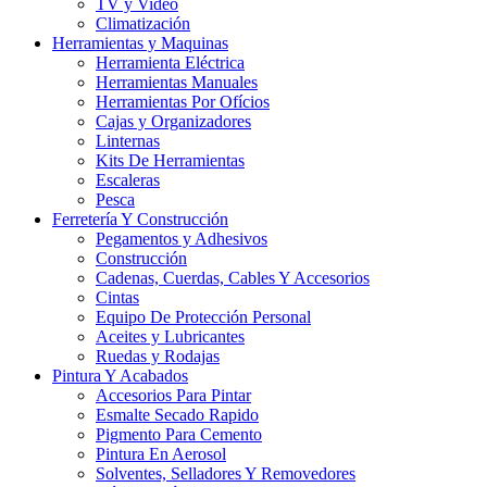
TV y Video
Climatización
Herramientas y Maquinas
Herramienta Eléctrica
Herramientas Manuales
Herramientas Por Ofícios
Cajas y Organizadores
Linternas
Kits De Herramientas
Escaleras
Pesca
Ferretería Y Construcción
Pegamentos y Adhesivos
Construcción
Cadenas, Cuerdas, Cables Y Accesorios
Cintas
Equipo De Protección Personal
Aceites y Lubricantes
Ruedas y Rodajas
Pintura Y Acabados
Accesorios Para Pintar
Esmalte Secado Rapido
Pigmento Para Cemento
Pintura En Aerosol
Solventes, Selladores Y Removedores