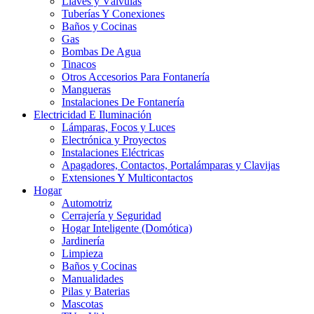
Llaves y Válvulas
Tuberías Y Conexiones
Baños y Cocinas
Gas
Bombas De Agua
Tinacos
Otros Accesorios Para Fontanería
Mangueras
Instalaciones De Fontanería
Electricidad E Iluminación
Lámparas, Focos y Luces
Electrónica y Proyectos
Instalaciones Eléctricas
Apagadores, Contactos, Portalámparas y Clavijas
Extensiones Y Multicontactos
Hogar
Automotriz
Cerrajería y Seguridad
Hogar Inteligente (Domótica)
Jardinería
Limpieza
Baños y Cocinas
Manualidades
Pilas y Baterias
Mascotas