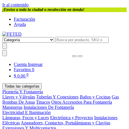
Ir al contenido
¡Envios a toda la ciudad o recolección en tienda!
Facturación
Ayuda
Cuenta
Ingresar
Favoritos
0
0
$
0.00
Todas las categorías
Plomería Y Fontanería
Llaves y Válvulas
Tuberías Y Conexiones
Baños y Cocinas
Gas
Bombas De Agua
Tinacos
Otros Accesorios Para Fontanería
Mangueras
Instalaciones De Fontanería
Electricidad E Iluminación
Lámparas, Focos y Luces
Electrónica y Proyectos
Instalaciones
Eléctricas
Apagadores, Contactos, Portalámparas y Clavijas
Extensiones Y Multicontactos