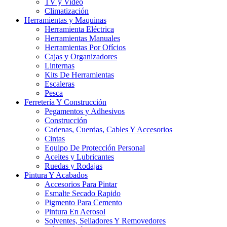
TV y Video
Climatización
Herramientas y Maquinas
Herramienta Eléctrica
Herramientas Manuales
Herramientas Por Ofícios
Cajas y Organizadores
Linternas
Kits De Herramientas
Escaleras
Pesca
Ferretería Y Construcción
Pegamentos y Adhesivos
Construcción
Cadenas, Cuerdas, Cables Y Accesorios
Cintas
Equipo De Protección Personal
Aceites y Lubricantes
Ruedas y Rodajas
Pintura Y Acabados
Accesorios Para Pintar
Esmalte Secado Rapido
Pigmento Para Cemento
Pintura En Aerosol
Solventes, Selladores Y Removedores