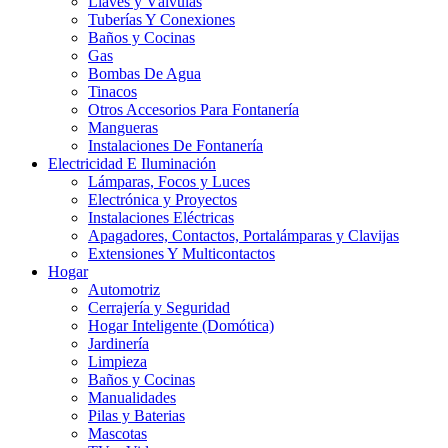
Llaves y Válvulas
Tuberías Y Conexiones
Baños y Cocinas
Gas
Bombas De Agua
Tinacos
Otros Accesorios Para Fontanería
Mangueras
Instalaciones De Fontanería
Electricidad E Iluminación
Lámparas, Focos y Luces
Electrónica y Proyectos
Instalaciones Eléctricas
Apagadores, Contactos, Portalámparas y Clavijas
Extensiones Y Multicontactos
Hogar
Automotriz
Cerrajería y Seguridad
Hogar Inteligente (Domótica)
Jardinería
Limpieza
Baños y Cocinas
Manualidades
Pilas y Baterias
Mascotas