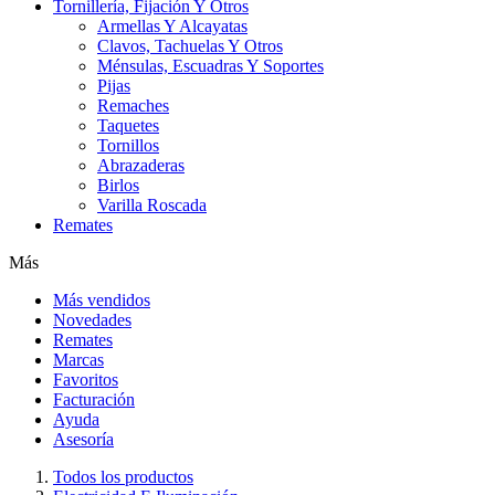
Tornillería, Fijación Y Otros
Armellas Y Alcayatas
Clavos, Tachuelas Y Otros
Ménsulas, Escuadras Y Soportes
Pijas
Remaches
Taquetes
Tornillos
Abrazaderas
Birlos
Varilla Roscada
Remates
Más
Más vendidos
Novedades
Remates
Marcas
Favoritos
Facturación
Ayuda
Asesoría
Todos los productos