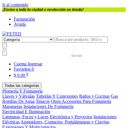
Ir al contenido
¡Envios a toda la ciudad o recolección en tienda!
Facturación
Ayuda
Cuenta
Ingresar
Favoritos
0
0
$
0.00
Todas las categorías
Plomería Y Fontanería
Llaves y Válvulas
Tuberías Y Conexiones
Baños y Cocinas
Gas
Bombas De Agua
Tinacos
Otros Accesorios Para Fontanería
Mangueras
Instalaciones De Fontanería
Electricidad E Iluminación
Lámparas, Focos y Luces
Electrónica y Proyectos
Instalaciones
Eléctricas
Apagadores, Contactos, Portalámparas y Clavijas
Extensiones Y Multicontactos