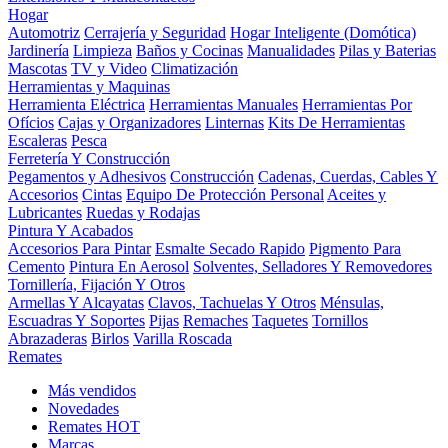
Hogar
Automotriz
Cerrajería y Seguridad
Hogar Inteligente (Domótica)
Jardinería
Limpieza
Baños y Cocinas
Manualidades
Pilas y Baterias
Mascotas
TV y Video
Climatización
Herramientas y Maquinas
Herramienta Eléctrica
Herramientas Manuales
Herramientas Por
Ofícios
Cajas y Organizadores
Linternas
Kits De Herramientas
Escaleras
Pesca
Ferretería Y Construcción
Pegamentos y Adhesivos
Construcción
Cadenas, Cuerdas, Cables Y
Accesorios
Cintas
Equipo De Protección Personal
Aceites y
Lubricantes
Ruedas y Rodajas
Pintura Y Acabados
Accesorios Para Pintar
Esmalte Secado Rapido
Pigmento Para
Cemento
Pintura En Aerosol
Solventes, Selladores Y Removedores
Tornillería, Fijación Y Otros
Armellas Y Alcayatas
Clavos, Tachuelas Y Otros
Ménsulas,
Escuadras Y Soportes
Pijas
Remaches
Taquetes
Tornillos
Abrazaderas
Birlos
Varilla Roscada
Remates
Más vendidos
Novedades
Remates
HOT
Marcas