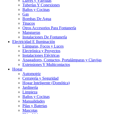
Llaves y Válvulas
Tuberías Y Conexiones
Baños y Cocinas
Gas
Bombas De Agua
Tinacos
Otros Accesorios Para Fontanería
Mangueras
Instalaciones De Fontanería
Electricidad E Iluminación
Lámparas, Focos y Luces
Electrónica y Proyectos
Instalaciones Eléctricas
Apagadores, Contactos, Portalámparas y Clavijas
Extensiones Y Multicontactos
Hogar
Automotriz
Cerrajería y Seguridad
Hogar Inteligente (Domótica)
Jardinería
Limpieza
Baños y Cocinas
Manualidades
Pilas y Baterias
Mascotas