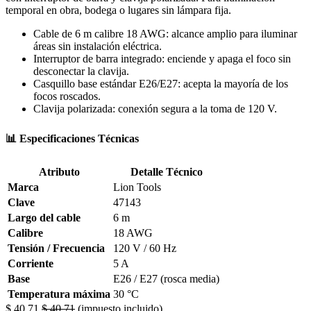
temporal en obra, bodega o lugares sin lámpara fija.
Cable de 6 m calibre 18 AWG: alcance amplio para iluminar
áreas sin instalación eléctrica.
Interruptor de barra integrado: enciende y apaga el foco sin
desconectar la clavija.
Casquillo base estándar E26/E27: acepta la mayoría de los
focos roscados.
Clavija polarizada: conexión segura a la toma de 120 V.
📊 Especificaciones Técnicas
Atributo
Detalle Técnico
Marca
Lion Tools
Clave
47143
Largo del cable
6 m
Calibre
18 AWG
Tensión / Frecuencia
120 V / 60 Hz
Corriente
5 A
Base
E26 / E27 (rosca media)
Temperatura máxima
30 °C
$
40.71
$
40.71
(impuesto incluido)