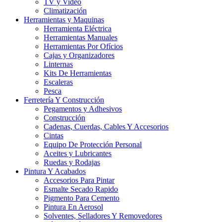
TV y Video
Climatización
Herramientas y Maquinas
Herramienta Eléctrica
Herramientas Manuales
Herramientas Por Ofícios
Cajas y Organizadores
Linternas
Kits De Herramientas
Escaleras
Pesca
Ferretería Y Construcción
Pegamentos y Adhesivos
Construcción
Cadenas, Cuerdas, Cables Y Accesorios
Cintas
Equipo De Protección Personal
Aceites y Lubricantes
Ruedas y Rodajas
Pintura Y Acabados
Accesorios Para Pintar
Esmalte Secado Rapido
Pigmento Para Cemento
Pintura En Aerosol
Solventes, Selladores Y Removedores