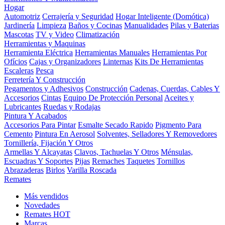
Hogar
Automotriz
Cerrajería y Seguridad
Hogar Inteligente (Domótica)
Jardinería
Limpieza
Baños y Cocinas
Manualidades
Pilas y Baterias
Mascotas
TV y Video
Climatización
Herramientas y Maquinas
Herramienta Eléctrica
Herramientas Manuales
Herramientas Por
Ofícios
Cajas y Organizadores
Linternas
Kits De Herramientas
Escaleras
Pesca
Ferretería Y Construcción
Pegamentos y Adhesivos
Construcción
Cadenas, Cuerdas, Cables Y
Accesorios
Cintas
Equipo De Protección Personal
Aceites y
Lubricantes
Ruedas y Rodajas
Pintura Y Acabados
Accesorios Para Pintar
Esmalte Secado Rapido
Pigmento Para
Cemento
Pintura En Aerosol
Solventes, Selladores Y Removedores
Tornillería, Fijación Y Otros
Armellas Y Alcayatas
Clavos, Tachuelas Y Otros
Ménsulas,
Escuadras Y Soportes
Pijas
Remaches
Taquetes
Tornillos
Abrazaderas
Birlos
Varilla Roscada
Remates
Más vendidos
Novedades
Remates
HOT
Marcas