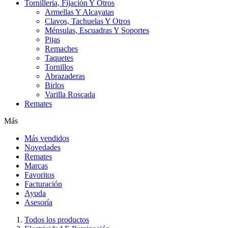
Tornillería, Fijación Y Otros
Armellas Y Alcayatas
Clavos, Tachuelas Y Otros
Ménsulas, Escuadras Y Soportes
Pijas
Remaches
Taquetes
Tornillos
Abrazaderas
Birlos
Varilla Roscada
Remates
Más
Más vendidos
Novedades
Remates
Marcas
Favoritos
Facturación
Ayuda
Asesoría
Todos los productos