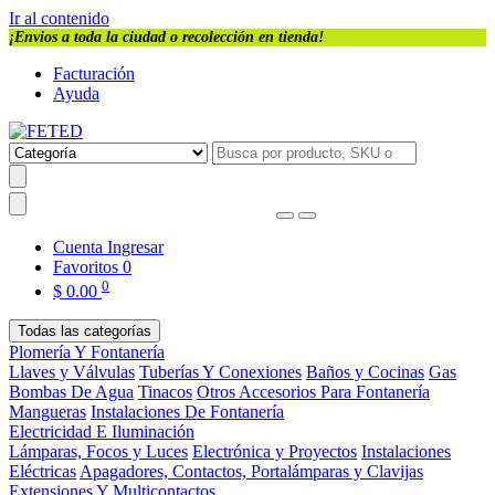
Ir al contenido
¡Envios a toda la ciudad o recolección en tienda!
Facturación
Ayuda
Cuenta
Ingresar
Favoritos
0
0
$
0.00
Todas las categorías
Plomería Y Fontanería
Llaves y Válvulas
Tuberías Y Conexiones
Baños y Cocinas
Gas
Bombas De Agua
Tinacos
Otros Accesorios Para Fontanería
Mangueras
Instalaciones De Fontanería
Electricidad E Iluminación
Lámparas, Focos y Luces
Electrónica y Proyectos
Instalaciones
Eléctricas
Apagadores, Contactos, Portalámparas y Clavijas
Extensiones Y Multicontactos