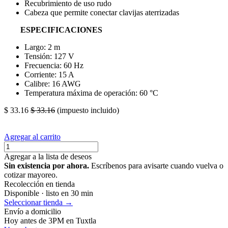
Recubrimiento de uso rudo
Cabeza que permite conectar clavijas aterrizadas
ESPECIFICACIONES
Largo: 2 m
Tensión: 127 V
Frecuencia: 60 Hz
Corriente: 15 A
Calibre: 16 AWG
Temperatura máxima de operación: 60 °C
$
33.16
$
33.16
(impuesto incluido)
Agregar al carrito
Agregar a la lista de deseos
Sin existencia por ahora.
Escríbenos para avisarte cuando vuelva o
cotizar mayoreo.
Recolección en tienda
Disponible · listo en 30 min
Seleccionar tienda →
Envío a domicilio
Hoy antes de 3PM en Tuxtla