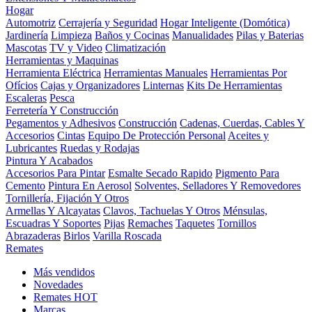
Hogar
Automotriz
Cerrajería y Seguridad
Hogar Inteligente (Domótica)
Jardinería
Limpieza
Baños y Cocinas
Manualidades
Pilas y Baterias
Mascotas
TV y Video
Climatización
Herramientas y Maquinas
Herramienta Eléctrica
Herramientas Manuales
Herramientas Por
Ofícios
Cajas y Organizadores
Linternas
Kits De Herramientas
Escaleras
Pesca
Ferretería Y Construcción
Pegamentos y Adhesivos
Construcción
Cadenas, Cuerdas, Cables Y
Accesorios
Cintas
Equipo De Protección Personal
Aceites y
Lubricantes
Ruedas y Rodajas
Pintura Y Acabados
Accesorios Para Pintar
Esmalte Secado Rapido
Pigmento Para
Cemento
Pintura En Aerosol
Solventes, Selladores Y Removedores
Tornillería, Fijación Y Otros
Armellas Y Alcayatas
Clavos, Tachuelas Y Otros
Ménsulas,
Escuadras Y Soportes
Pijas
Remaches
Taquetes
Tornillos
Abrazaderas
Birlos
Varilla Roscada
Remates
Más vendidos
Novedades
Remates
HOT
Marcas