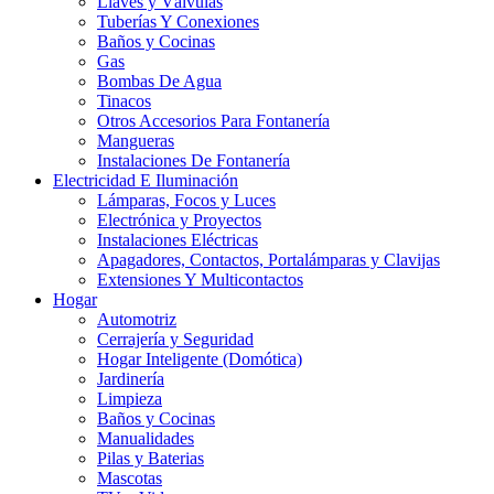
Llaves y Válvulas
Tuberías Y Conexiones
Baños y Cocinas
Gas
Bombas De Agua
Tinacos
Otros Accesorios Para Fontanería
Mangueras
Instalaciones De Fontanería
Electricidad E Iluminación
Lámparas, Focos y Luces
Electrónica y Proyectos
Instalaciones Eléctricas
Apagadores, Contactos, Portalámparas y Clavijas
Extensiones Y Multicontactos
Hogar
Automotriz
Cerrajería y Seguridad
Hogar Inteligente (Domótica)
Jardinería
Limpieza
Baños y Cocinas
Manualidades
Pilas y Baterias
Mascotas