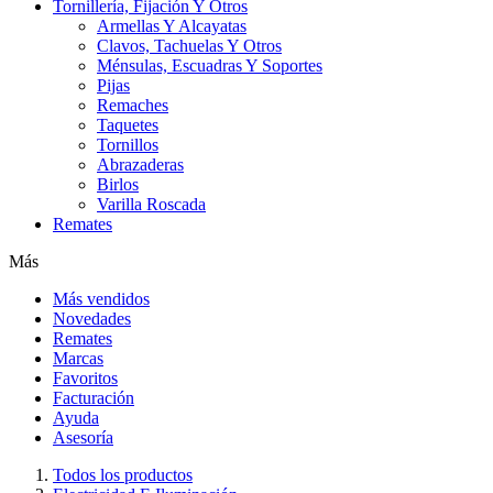
Tornillería, Fijación Y Otros
Armellas Y Alcayatas
Clavos, Tachuelas Y Otros
Ménsulas, Escuadras Y Soportes
Pijas
Remaches
Taquetes
Tornillos
Abrazaderas
Birlos
Varilla Roscada
Remates
Más
Más vendidos
Novedades
Remates
Marcas
Favoritos
Facturación
Ayuda
Asesoría
Todos los productos