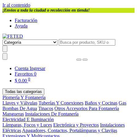
Ir al contenido
¡Envios a toda la ciudad o recolección en tienda!
Facturación
Ayuda
Cuenta
Ingresar
Favoritos
0
0
$
0.00
Todas las categorías
Plomería Y Fontanería
Llaves y Válvulas
Tuberías Y Conexiones
Baños y Cocinas
Gas
Bombas De Agua
Tinacos
Otros Accesorios Para Fontanería
Mangueras
Instalaciones De Fontanería
Electricidad E Iluminación
Lámparas, Focos y Luces
Electrónica y Proyectos
Instalaciones
Eléctricas
Apagadores, Contactos, Portalámparas y Clavijas
Extensiones Y Multicontactos