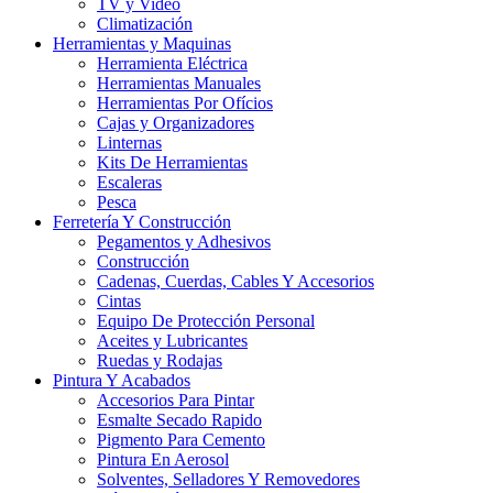
TV y Video
Climatización
Herramientas y Maquinas
Herramienta Eléctrica
Herramientas Manuales
Herramientas Por Ofícios
Cajas y Organizadores
Linternas
Kits De Herramientas
Escaleras
Pesca
Ferretería Y Construcción
Pegamentos y Adhesivos
Construcción
Cadenas, Cuerdas, Cables Y Accesorios
Cintas
Equipo De Protección Personal
Aceites y Lubricantes
Ruedas y Rodajas
Pintura Y Acabados
Accesorios Para Pintar
Esmalte Secado Rapido
Pigmento Para Cemento
Pintura En Aerosol
Solventes, Selladores Y Removedores