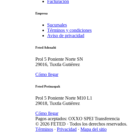
Facturación
Empresa
Sucursales
Términos y condiciones
Aviso de privacidad
Feted Adonahi
Prol 5 Poniente Norte SN
29016, Tuxtla Gutiérrez
Cómo llegar
Feted Potinaspak
Prol 5 Poniente Norte M10 L1
29018, Tuxtla Gutiérrez
Cómo llegar
Pagos aceptados:
OXXO
SPEI
Transferencia
©
2026
FETED
· Todos los derechos reservados.
Términos
·
Privacidad
·
Mapa del sitio