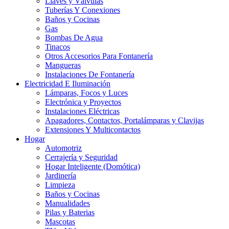
Llaves y Válvulas
Tuberías Y Conexiones
Baños y Cocinas
Gas
Bombas De Agua
Tinacos
Otros Accesorios Para Fontanería
Mangueras
Instalaciones De Fontanería
Electricidad E Iluminación
Lámparas, Focos y Luces
Electrónica y Proyectos
Instalaciones Eléctricas
Apagadores, Contactos, Portalámparas y Clavijas
Extensiones Y Multicontactos
Hogar
Automotriz
Cerrajería y Seguridad
Hogar Inteligente (Domótica)
Jardinería
Limpieza
Baños y Cocinas
Manualidades
Pilas y Baterias
Mascotas