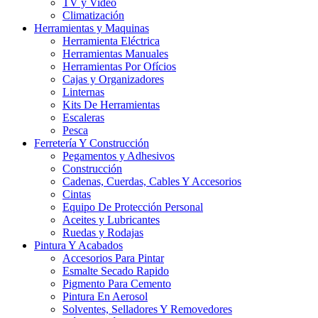
TV y Video
Climatización
Herramientas y Maquinas
Herramienta Eléctrica
Herramientas Manuales
Herramientas Por Ofícios
Cajas y Organizadores
Linternas
Kits De Herramientas
Escaleras
Pesca
Ferretería Y Construcción
Pegamentos y Adhesivos
Construcción
Cadenas, Cuerdas, Cables Y Accesorios
Cintas
Equipo De Protección Personal
Aceites y Lubricantes
Ruedas y Rodajas
Pintura Y Acabados
Accesorios Para Pintar
Esmalte Secado Rapido
Pigmento Para Cemento
Pintura En Aerosol
Solventes, Selladores Y Removedores