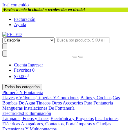
Ir al contenido
¡Envios a toda la ciudad o recolección en tienda!
Facturación
Ayuda
Cuenta
Ingresar
Favoritos
0
0
$
0.00
Todas las categorías
Plomería Y Fontanería
Llaves y Válvulas
Tuberías Y Conexiones
Baños y Cocinas
Gas
Bombas De Agua
Tinacos
Otros Accesorios Para Fontanería
Mangueras
Instalaciones De Fontanería
Electricidad E Iluminación
Lámparas, Focos y Luces
Electrónica y Proyectos
Instalaciones
Eléctricas
Apagadores, Contactos, Portalámparas y Clavijas
Extensiones Y Multicontactos