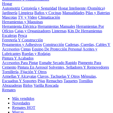
Hogar
Automotriz
Cerrajería y Seguridad
Hogar Inteligente (Domótica)
Jardinería
Limpieza
Baños y Cocinas
Manualidades
Pilas y Baterias
Mascotas
TV y Video
Climatización
Herramientas y Maquinas
Herramienta Eléctrica
Herramientas Manuales
Herramientas Por
Ofícios
Cajas y Organizadores
Linternas
Kits De Herramientas
Escaleras
Pesca
Ferretería Y Construcción
Pegamentos y Adhesivos
Construcción
Cadenas, Cuerdas, Cables Y
Accesorios
Cintas
Equipo De Protección Personal
Aceites y
Lubricantes
Ruedas y Rodajas
Pintura Y Acabados
Accesorios Para Pintar
Esmalte Secado Rapido
Pigmento Para
Cemento
Pintura En Aerosol
Solventes, Selladores Y Removedores
Tornillería, Fijación Y Otros
Armellas Y Alcayatas
Clavos, Tachuelas Y Otros
Ménsulas,
Escuadras Y Soportes
Pijas
Remaches
Taquetes
Tornillos
Abrazaderas
Birlos
Varilla Roscada
Remates
Más vendidos
Novedades
Remates
HOT
Marcas