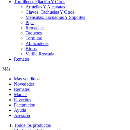
Tornillería, Fijación Y Otros
Armellas Y Alcayatas
Clavos, Tachuelas Y Otros
Ménsulas, Escuadras Y Soportes
Pijas
Remaches
Taquetes
Tornillos
Abrazaderas
Birlos
Varilla Roscada
Remates
Más
Más vendidos
Novedades
Remates
Marcas
Favoritos
Facturación
Ayuda
Asesoría
Todos los productos