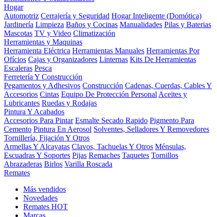
Hogar
Automotriz
Cerrajería y Seguridad
Hogar Inteligente (Domótica)
Jardinería
Limpieza
Baños y Cocinas
Manualidades
Pilas y Baterias
Mascotas
TV y Video
Climatización
Herramientas y Maquinas
Herramienta Eléctrica
Herramientas Manuales
Herramientas Por
Ofícios
Cajas y Organizadores
Linternas
Kits De Herramientas
Escaleras
Pesca
Ferretería Y Construcción
Pegamentos y Adhesivos
Construcción
Cadenas, Cuerdas, Cables Y
Accesorios
Cintas
Equipo De Protección Personal
Aceites y
Lubricantes
Ruedas y Rodajas
Pintura Y Acabados
Accesorios Para Pintar
Esmalte Secado Rapido
Pigmento Para
Cemento
Pintura En Aerosol
Solventes, Selladores Y Removedores
Tornillería, Fijación Y Otros
Armellas Y Alcayatas
Clavos, Tachuelas Y Otros
Ménsulas,
Escuadras Y Soportes
Pijas
Remaches
Taquetes
Tornillos
Abrazaderas
Birlos
Varilla Roscada
Remates
Más vendidos
Novedades
Remates
HOT
Marcas