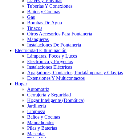
Llaves y Válvulas
Tuberías Y Conexiones
Baños y Cocinas
Gas
Bombas De Agua
Tinacos
Otros Accesorios Para Fontanería
Mangueras
Instalaciones De Fontanería
Electricidad E Iluminación
Lámparas, Focos y Luces
Electrónica y Proyectos
Instalaciones Eléctricas
Apagadores, Contactos, Portalámparas y Clavijas
Extensiones Y Multicontactos
Hogar
Automotriz
Cerrajería y Seguridad
Hogar Inteligente (Domótica)
Jardinería
Limpieza
Baños y Cocinas
Manualidades
Pilas y Baterias
Mascotas