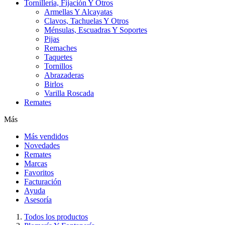
Tornillería, Fijación Y Otros
Armellas Y Alcayatas
Clavos, Tachuelas Y Otros
Ménsulas, Escuadras Y Soportes
Pijas
Remaches
Taquetes
Tornillos
Abrazaderas
Birlos
Varilla Roscada
Remates
Más
Más vendidos
Novedades
Remates
Marcas
Favoritos
Facturación
Ayuda
Asesoría
Todos los productos