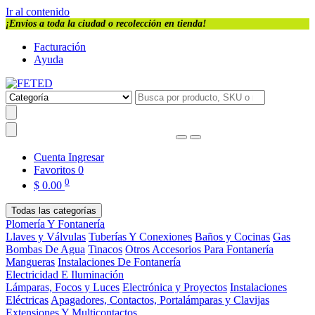
Ir al contenido
¡Envios a toda la ciudad o recolección en tienda!
Facturación
Ayuda
Cuenta
Ingresar
Favoritos
0
0
$
0.00
Todas las categorías
Plomería Y Fontanería
Llaves y Válvulas
Tuberías Y Conexiones
Baños y Cocinas
Gas
Bombas De Agua
Tinacos
Otros Accesorios Para Fontanería
Mangueras
Instalaciones De Fontanería
Electricidad E Iluminación
Lámparas, Focos y Luces
Electrónica y Proyectos
Instalaciones
Eléctricas
Apagadores, Contactos, Portalámparas y Clavijas
Extensiones Y Multicontactos