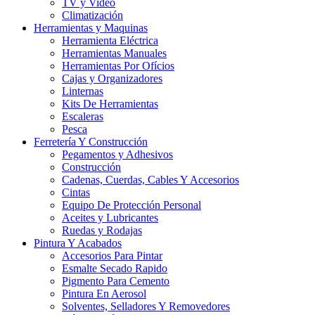
TV y Video
Climatización
Herramientas y Maquinas
Herramienta Eléctrica
Herramientas Manuales
Herramientas Por Ofícios
Cajas y Organizadores
Linternas
Kits De Herramientas
Escaleras
Pesca
Ferretería Y Construcción
Pegamentos y Adhesivos
Construcción
Cadenas, Cuerdas, Cables Y Accesorios
Cintas
Equipo De Protección Personal
Aceites y Lubricantes
Ruedas y Rodajas
Pintura Y Acabados
Accesorios Para Pintar
Esmalte Secado Rapido
Pigmento Para Cemento
Pintura En Aerosol
Solventes, Selladores Y Removedores