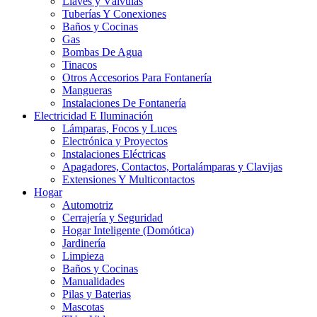
Llaves y Válvulas
Tuberías Y Conexiones
Baños y Cocinas
Gas
Bombas De Agua
Tinacos
Otros Accesorios Para Fontanería
Mangueras
Instalaciones De Fontanería
Electricidad E Iluminación
Lámparas, Focos y Luces
Electrónica y Proyectos
Instalaciones Eléctricas
Apagadores, Contactos, Portalámparas y Clavijas
Extensiones Y Multicontactos
Hogar
Automotriz
Cerrajería y Seguridad
Hogar Inteligente (Domótica)
Jardinería
Limpieza
Baños y Cocinas
Manualidades
Pilas y Baterias
Mascotas