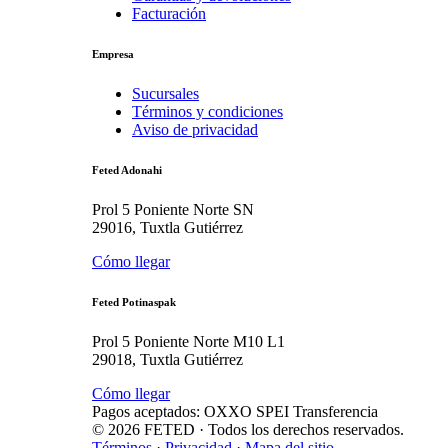
Facturación
Empresa
Sucursales
Términos y condiciones
Aviso de privacidad
Feted Adonahi
Prol 5 Poniente Norte SN
29016, Tuxtla Gutiérrez
Cómo llegar
Feted Potinaspak
Prol 5 Poniente Norte M10 L1
29018, Tuxtla Gutiérrez
Cómo llegar
Pagos aceptados:
OXXO
SPEI
Transferencia
©
2026
FETED
· Todos los derechos reservados.
Términos
·
Privacidad
·
Mapa del sitio