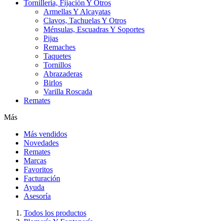
Tornillería, Fijación Y Otros
Armellas Y Alcayatas
Clavos, Tachuelas Y Otros
Ménsulas, Escuadras Y Soportes
Pijas
Remaches
Taquetes
Tornillos
Abrazaderas
Birlos
Varilla Roscada
Remates
Más
Más vendidos
Novedades
Remates
Marcas
Favoritos
Facturación
Ayuda
Asesoría
Todos los productos