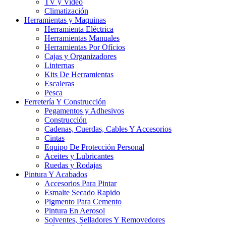
TV y Video
Climatización
Herramientas y Maquinas
Herramienta Eléctrica
Herramientas Manuales
Herramientas Por Ofícios
Cajas y Organizadores
Linternas
Kits De Herramientas
Escaleras
Pesca
Ferretería Y Construcción
Pegamentos y Adhesivos
Construcción
Cadenas, Cuerdas, Cables Y Accesorios
Cintas
Equipo De Protección Personal
Aceites y Lubricantes
Ruedas y Rodajas
Pintura Y Acabados
Accesorios Para Pintar
Esmalte Secado Rapido
Pigmento Para Cemento
Pintura En Aerosol
Solventes, Selladores Y Removedores