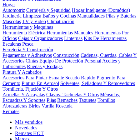
Hogar
Automotriz
Cerrajería y Seguridad
Hogar Inteligente (Domótica)
Jardinería
Limpieza
Baños y Cocinas
Manualidades
Pilas y Baterias
Mascotas
TV y Video
Climatización
Herramientas y Maquinas
Herramienta Eléctrica
Herramientas Manuales
Herramientas Por
Ofícios
Cajas y Organizadores
Linternas
Kits De Herramientas
Escaleras
Pesca
Ferretería Y Construcción
Pegamentos y Adhesivos
Construcción
Cadenas, Cuerdas, Cables Y
Accesorios
Cintas
Equipo De Protección Personal
Aceites y
Lubricantes
Ruedas y Rodajas
Pintura Y Acabados
Accesorios Para Pintar
Esmalte Secado Rapido
Pigmento Para
Cemento
Pintura En Aerosol
Solventes, Selladores Y Removedores
Tornillería, Fijación Y Otros
Armellas Y Alcayatas
Clavos, Tachuelas Y Otros
Ménsulas,
Escuadras Y Soportes
Pijas
Remaches
Taquetes
Tornillos
Abrazaderas
Birlos
Varilla Roscada
Remates
Más vendidos
Novedades
Remates
HOT
Marcas