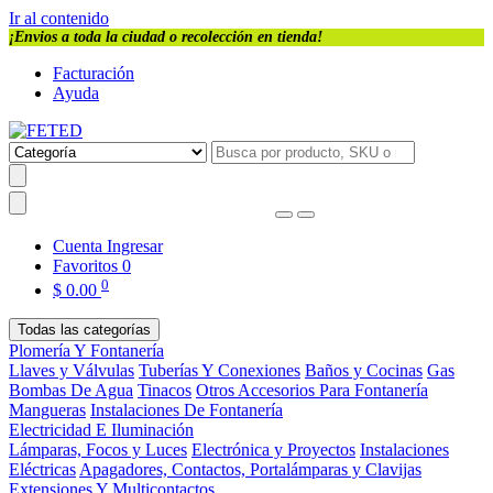
Ir al contenido
¡Envios a toda la ciudad o recolección en tienda!
Facturación
Ayuda
Cuenta
Ingresar
Favoritos
0
0
$
0.00
Todas las categorías
Plomería Y Fontanería
Llaves y Válvulas
Tuberías Y Conexiones
Baños y Cocinas
Gas
Bombas De Agua
Tinacos
Otros Accesorios Para Fontanería
Mangueras
Instalaciones De Fontanería
Electricidad E Iluminación
Lámparas, Focos y Luces
Electrónica y Proyectos
Instalaciones
Eléctricas
Apagadores, Contactos, Portalámparas y Clavijas
Extensiones Y Multicontactos