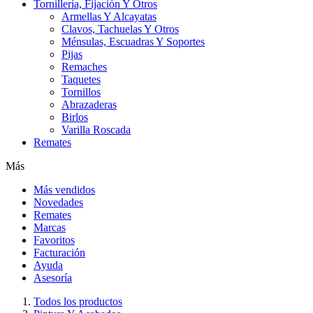
Tornillería, Fijación Y Otros
Armellas Y Alcayatas
Clavos, Tachuelas Y Otros
Ménsulas, Escuadras Y Soportes
Pijas
Remaches
Taquetes
Tornillos
Abrazaderas
Birlos
Varilla Roscada
Remates
Más
Más vendidos
Novedades
Remates
Marcas
Favoritos
Facturación
Ayuda
Asesoría
Todos los productos