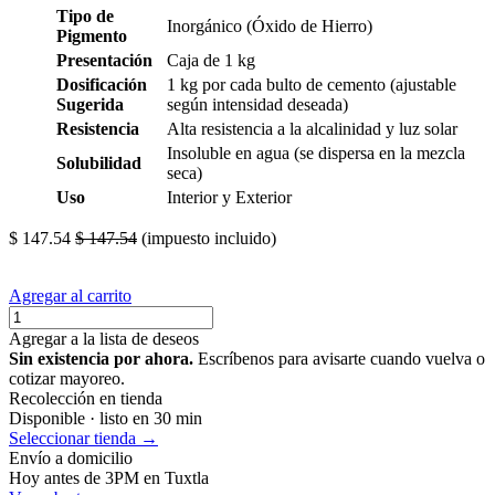
Tipo de
Inorgánico (Óxido de Hierro)
Pigmento
Presentación
Caja de 1 kg
Dosificación
1 kg por cada bulto de cemento (ajustable
Sugerida
según intensidad deseada)
Resistencia
Alta resistencia a la alcalinidad y luz solar
Insoluble en agua (se dispersa en la mezcla
Solubilidad
seca)
Uso
Interior y Exterior
$
147.54
$
147.54
(impuesto incluido)
Agregar al carrito
Agregar a la lista de deseos
Sin existencia por ahora.
Escríbenos para avisarte cuando vuelva o
cotizar mayoreo.
Recolección en tienda
Disponible · listo en 30 min
Seleccionar tienda →
Envío a domicilio
Hoy antes de 3PM en Tuxtla