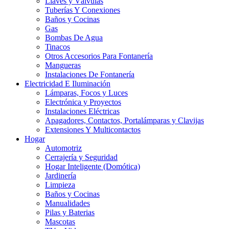
Llaves y Válvulas
Tuberías Y Conexiones
Baños y Cocinas
Gas
Bombas De Agua
Tinacos
Otros Accesorios Para Fontanería
Mangueras
Instalaciones De Fontanería
Electricidad E Iluminación
Lámparas, Focos y Luces
Electrónica y Proyectos
Instalaciones Eléctricas
Apagadores, Contactos, Portalámparas y Clavijas
Extensiones Y Multicontactos
Hogar
Automotriz
Cerrajería y Seguridad
Hogar Inteligente (Domótica)
Jardinería
Limpieza
Baños y Cocinas
Manualidades
Pilas y Baterias
Mascotas