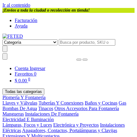
Ir al contenido
¡Envios a toda la ciudad o recolección en tienda!
Facturación
Ayuda
Cuenta
Ingresar
Favoritos
0
0
$
0.00
Todas las categorías
Plomería Y Fontanería
Llaves y Válvulas
Tuberías Y Conexiones
Baños y Cocinas
Gas
Bombas De Agua
Tinacos
Otros Accesorios Para Fontanería
Mangueras
Instalaciones De Fontanería
Electricidad E Iluminación
Lámparas, Focos y Luces
Electrónica y Proyectos
Instalaciones
Eléctricas
Apagadores, Contactos, Portalámparas y Clavijas
Extensiones Y Multicontactos