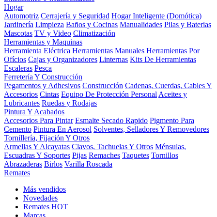
Hogar
Automotriz
Cerrajería y Seguridad
Hogar Inteligente (Domótica)
Jardinería
Limpieza
Baños y Cocinas
Manualidades
Pilas y Baterias
Mascotas
TV y Video
Climatización
Herramientas y Maquinas
Herramienta Eléctrica
Herramientas Manuales
Herramientas Por
Ofícios
Cajas y Organizadores
Linternas
Kits De Herramientas
Escaleras
Pesca
Ferretería Y Construcción
Pegamentos y Adhesivos
Construcción
Cadenas, Cuerdas, Cables Y
Accesorios
Cintas
Equipo De Protección Personal
Aceites y
Lubricantes
Ruedas y Rodajas
Pintura Y Acabados
Accesorios Para Pintar
Esmalte Secado Rapido
Pigmento Para
Cemento
Pintura En Aerosol
Solventes, Selladores Y Removedores
Tornillería, Fijación Y Otros
Armellas Y Alcayatas
Clavos, Tachuelas Y Otros
Ménsulas,
Escuadras Y Soportes
Pijas
Remaches
Taquetes
Tornillos
Abrazaderas
Birlos
Varilla Roscada
Remates
Más vendidos
Novedades
Remates
HOT
Marcas