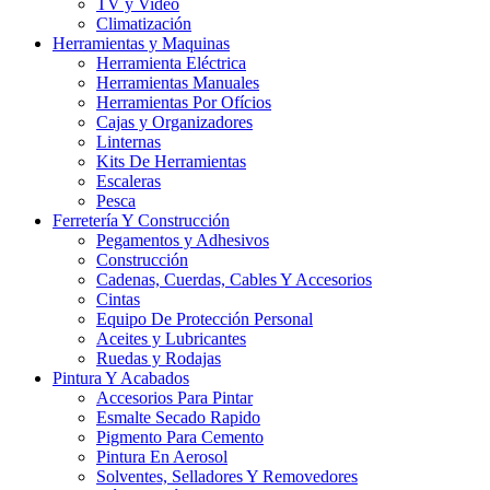
TV y Video
Climatización
Herramientas y Maquinas
Herramienta Eléctrica
Herramientas Manuales
Herramientas Por Ofícios
Cajas y Organizadores
Linternas
Kits De Herramientas
Escaleras
Pesca
Ferretería Y Construcción
Pegamentos y Adhesivos
Construcción
Cadenas, Cuerdas, Cables Y Accesorios
Cintas
Equipo De Protección Personal
Aceites y Lubricantes
Ruedas y Rodajas
Pintura Y Acabados
Accesorios Para Pintar
Esmalte Secado Rapido
Pigmento Para Cemento
Pintura En Aerosol
Solventes, Selladores Y Removedores