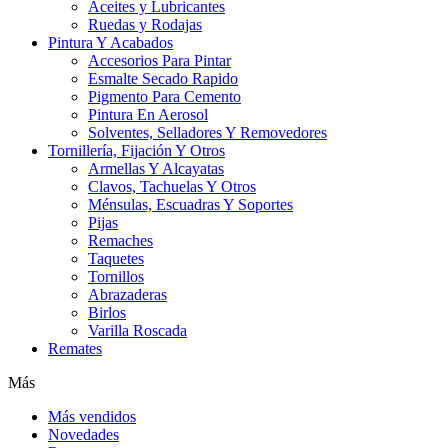
Aceites y Lubricantes
Ruedas y Rodajas
Pintura Y Acabados
Accesorios Para Pintar
Esmalte Secado Rapido
Pigmento Para Cemento
Pintura En Aerosol
Solventes, Selladores Y Removedores
Tornillería, Fijación Y Otros
Armellas Y Alcayatas
Clavos, Tachuelas Y Otros
Ménsulas, Escuadras Y Soportes
Pijas
Remaches
Taquetes
Tornillos
Abrazaderas
Birlos
Varilla Roscada
Remates
Más
Más vendidos
Novedades