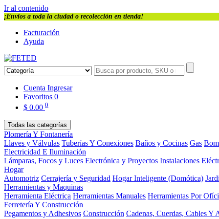
Ir al contenido
¡Envios a toda la ciudad o recolección en tienda!
Facturación
Ayuda
Cuenta
Ingresar
Favoritos
0
0
$
0.00
Todas las categorías
Plomería Y Fontanería
Llaves y Válvulas
Tuberías Y Conexiones
Baños y Cocinas
Gas
Bom
Electricidad E Iluminación
Lámparas, Focos y Luces
Electrónica y Proyectos
Instalaciones Eléct
Hogar
Automotriz
Cerrajería y Seguridad
Hogar Inteligente (Domótica)
Jard
Herramientas y Maquinas
Herramienta Eléctrica
Herramientas Manuales
Herramientas Por Ofíc
Ferretería Y Construcción
Pegamentos y Adhesivos
Construcción
Cadenas, Cuerdas, Cables Y 