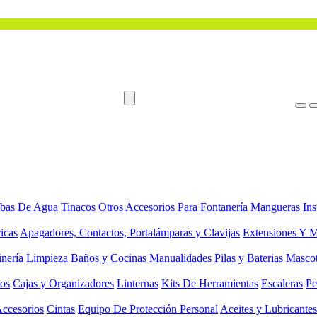
bas De Agua
Tinacos
Otros Accesorios Para Fontanería
Mangueras
Ins
ricas
Apagadores, Contactos, Portalámparas y Clavijas
Extensiones Y M
inería
Limpieza
Baños y Cocinas
Manualidades
Pilas y Baterias
Masco
ios
Cajas y Organizadores
Linternas
Kits De Herramientas
Escaleras
Pe
Accesorios
Cintas
Equipo De Protección Personal
Aceites y Lubricantes