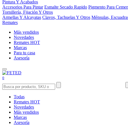
Pintura Y Acabados
Accesorios Para Pintar
Esmalte Secado Rapido
Pigmento Para Cemen
Tornillería, Fijación Y Otros
Armellas Y Alcayatas
Clavos, Tachuelas Y Otros
Ménsulas, Escuadra
Remates
Más vendidos
Novedades
Remates
HOT
Marcas
Para tu casa
Asesoría
0
Todas
Remates
HOT
Novedades
Más vendidos
Marcas
Asesoría