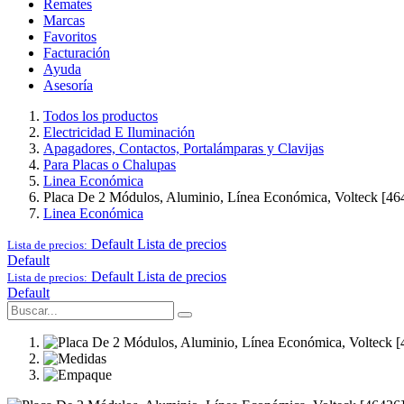
Remates
Marcas
Favoritos
Facturación
Ayuda
Asesoría
Todos los productos
Electricidad E Iluminación
Apagadores, Contactos, Portalámparas y Clavijas
Para Placas o Chalupas
Linea Económica
Placa De 2 Módulos, Aluminio, Línea Económica, Volteck [46
Linea Económica
Default
Lista de precios
Lista de precios:
Default
Default
Lista de precios
Lista de precios:
Default