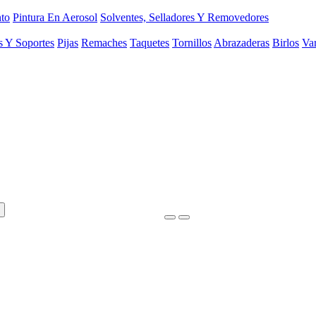
to
Pintura En Aerosol
Solventes, Selladores Y Removedores
s Y Soportes
Pijas
Remaches
Taquetes
Tornillos
Abrazaderas
Birlos
Var