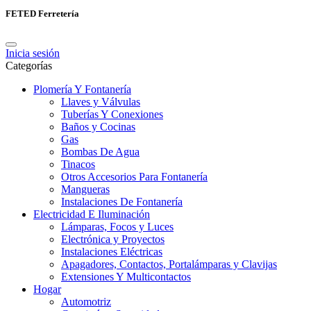
FETED Ferretería
Inicia sesión
Categorías
Plomería Y Fontanería
Llaves y Válvulas
Tuberías Y Conexiones
Baños y Cocinas
Gas
Bombas De Agua
Tinacos
Otros Accesorios Para Fontanería
Mangueras
Instalaciones De Fontanería
Electricidad E Iluminación
Lámparas, Focos y Luces
Electrónica y Proyectos
Instalaciones Eléctricas
Apagadores, Contactos, Portalámparas y Clavijas
Extensiones Y Multicontactos
Hogar
Automotriz