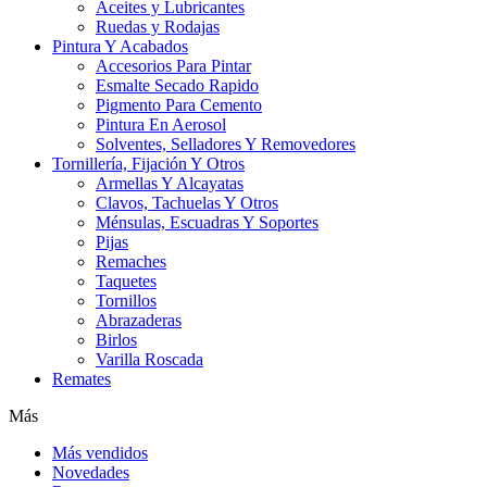
Aceites y Lubricantes
Ruedas y Rodajas
Pintura Y Acabados
Accesorios Para Pintar
Esmalte Secado Rapido
Pigmento Para Cemento
Pintura En Aerosol
Solventes, Selladores Y Removedores
Tornillería, Fijación Y Otros
Armellas Y Alcayatas
Clavos, Tachuelas Y Otros
Ménsulas, Escuadras Y Soportes
Pijas
Remaches
Taquetes
Tornillos
Abrazaderas
Birlos
Varilla Roscada
Remates
Más
Más vendidos
Novedades