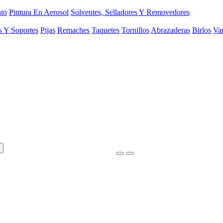
to
Pintura En Aerosol
Solventes, Selladores Y Removedores
s Y Soportes
Pijas
Remaches
Taquetes
Tornillos
Abrazaderas
Birlos
Var