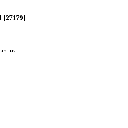
l [27179]
ica y más