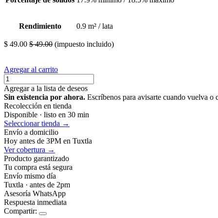
Rendimiento
0.9 m² / lata
$
49.00
$
49.00
(impuesto incluido)
Agregar al carrito
Agregar a la lista de deseos
Sin existencia por ahora.
Escríbenos para avisarte cuando vuelva o 
Recolección en tienda
Disponible · listo en 30 min
Seleccionar tienda →
Envío a domicilio
Hoy antes de 3PM en Tuxtla
Ver cobertura →
Producto garantizado
Tu compra está segura
Envío mismo día
Tuxtla · antes de 2pm
Asesoría WhatsApp
Respuesta inmediata
Compartir: