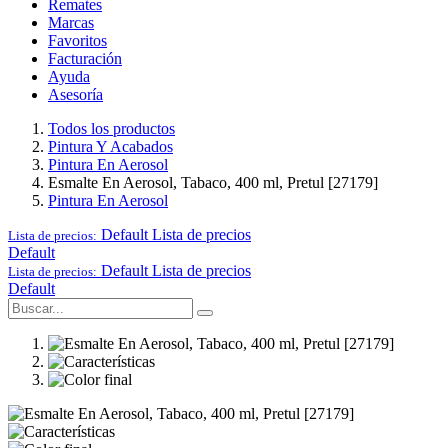
Remates
Marcas
Favoritos
Facturación
Ayuda
Asesoría
Todos los productos
Pintura Y Acabados
Pintura En Aerosol
Esmalte En Aerosol, Tabaco, 400 ml, Pretul [27179]
Pintura En Aerosol
Default
Lista de precios
Lista de precios:
Default
Default
Lista de precios
Lista de precios:
Default