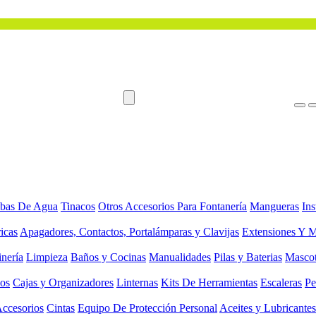
bas De Agua
Tinacos
Otros Accesorios Para Fontanería
Mangueras
Ins
ricas
Apagadores, Contactos, Portalámparas y Clavijas
Extensiones Y M
inería
Limpieza
Baños y Cocinas
Manualidades
Pilas y Baterias
Masco
ios
Cajas y Organizadores
Linternas
Kits De Herramientas
Escaleras
Pe
Accesorios
Cintas
Equipo De Protección Personal
Aceites y Lubricantes