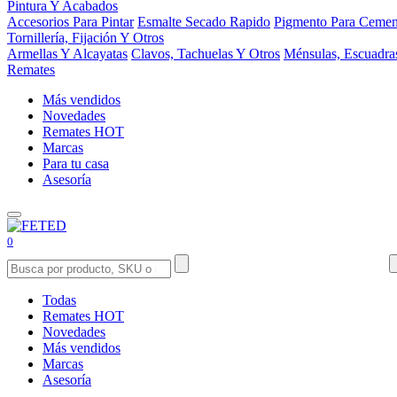
Pintura Y Acabados
Accesorios Para Pintar
Esmalte Secado Rapido
Pigmento Para Cemen
Tornillería, Fijación Y Otros
Armellas Y Alcayatas
Clavos, Tachuelas Y Otros
Ménsulas, Escuadra
Remates
Más vendidos
Novedades
Remates
HOT
Marcas
Para tu casa
Asesoría
0
Todas
Remates
HOT
Novedades
Más vendidos
Marcas
Asesoría