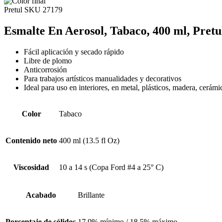
Pretul
SKU 27179
Esmalte En Aerosol, Tabaco, 400 ml, Pretu
Fácil aplicación y secado rápido
Libre de plomo
Anticorrosión
Para trabajos artísticos manualidades y decorativos
Ideal para uso en interiores, en metal, plásticos, madera, cerám
Color
Tabaco
Contenido neto
400 ml (13.5 fl Oz)
Viscosidad
10 a 14 s (Copa Ford #4 a 25° C)
Acabado
Brillante
Porcentaje de sólidos
17.9% mínimo / 18.5% máximo