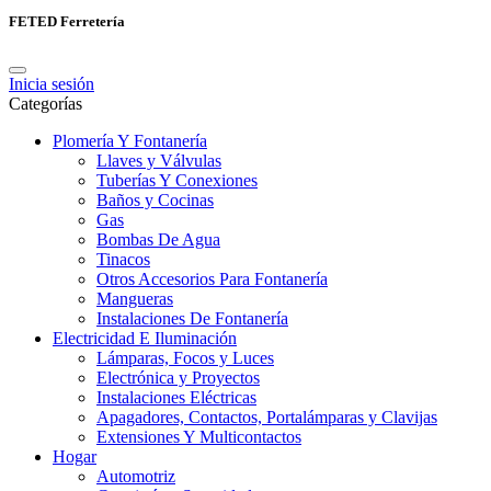
FETED Ferretería
Inicia sesión
Categorías
Plomería Y Fontanería
Llaves y Válvulas
Tuberías Y Conexiones
Baños y Cocinas
Gas
Bombas De Agua
Tinacos
Otros Accesorios Para Fontanería
Mangueras
Instalaciones De Fontanería
Electricidad E Iluminación
Lámparas, Focos y Luces
Electrónica y Proyectos
Instalaciones Eléctricas
Apagadores, Contactos, Portalámparas y Clavijas
Extensiones Y Multicontactos
Hogar
Automotriz