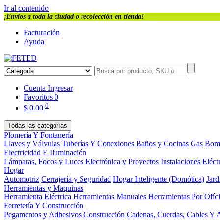
Ir al contenido
¡Envios a toda la ciudad o recolección en tienda!
Facturación
Ayuda
Cuenta
Ingresar
Favoritos
0
0
$
0.00
Todas las categorías
Plomería Y Fontanería
Llaves y Válvulas
Tuberías Y Conexiones
Baños y Cocinas
Gas
Bom
Electricidad E Iluminación
Lámparas, Focos y Luces
Electrónica y Proyectos
Instalaciones Eléct
Hogar
Automotriz
Cerrajería y Seguridad
Hogar Inteligente (Domótica)
Jard
Herramientas y Maquinas
Herramienta Eléctrica
Herramientas Manuales
Herramientas Por Ofíc
Ferretería Y Construcción
Pegamentos y Adhesivos
Construcción
Cadenas, Cuerdas, Cables Y 