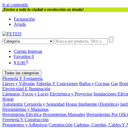
Ir al contenido
¡Envios a toda la ciudad o recolección en tienda!
Facturación
Ayuda
Cuenta
Ingresar
Favoritos
0
0
$
0.00
Todas las categorías
Plomería Y Fontanería
Llaves y Válvulas
Tuberías Y Conexiones
Baños y Cocinas
Gas
Bom
Electricidad E Iluminación
Lámparas, Focos y Luces
Electrónica y Proyectos
Instalaciones Eléct
Hogar
Automotriz
Cerrajería y Seguridad
Hogar Inteligente (Domótica)
Jard
Herramientas y Maquinas
Herramienta Eléctrica
Herramientas Manuales
Herramientas Por Ofíc
Ferretería Y Construcción
Pegamentos y Adhesivos
Construcción
Cadenas, Cuerdas, Cables Y 