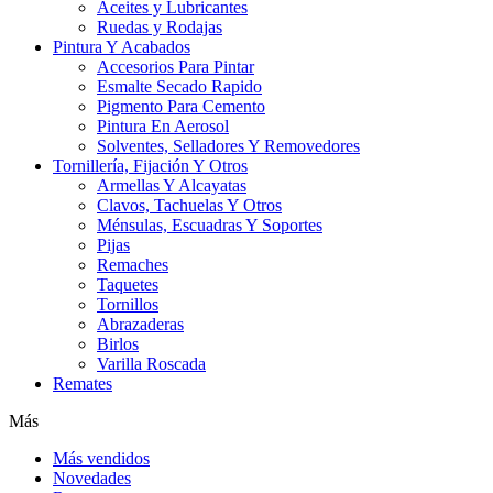
Aceites y Lubricantes
Ruedas y Rodajas
Pintura Y Acabados
Accesorios Para Pintar
Esmalte Secado Rapido
Pigmento Para Cemento
Pintura En Aerosol
Solventes, Selladores Y Removedores
Tornillería, Fijación Y Otros
Armellas Y Alcayatas
Clavos, Tachuelas Y Otros
Ménsulas, Escuadras Y Soportes
Pijas
Remaches
Taquetes
Tornillos
Abrazaderas
Birlos
Varilla Roscada
Remates
Más
Más vendidos
Novedades