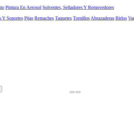
to
Pintura En Aerosol
Solventes, Selladores Y Removedores
s Y Soportes
Pijas
Remaches
Taquetes
Tornillos
Abrazaderas
Birlos
Var