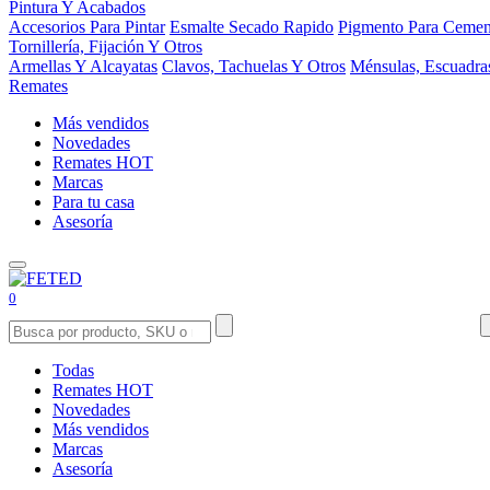
Pintura Y Acabados
Accesorios Para Pintar
Esmalte Secado Rapido
Pigmento Para Cemen
Tornillería, Fijación Y Otros
Armellas Y Alcayatas
Clavos, Tachuelas Y Otros
Ménsulas, Escuadra
Remates
Más vendidos
Novedades
Remates
HOT
Marcas
Para tu casa
Asesoría
0
Todas
Remates
HOT
Novedades
Más vendidos
Marcas
Asesoría