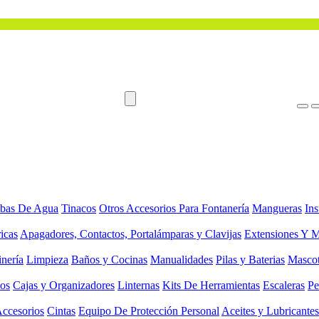
bas De Agua
Tinacos
Otros Accesorios Para Fontanería
Mangueras
Ins
ricas
Apagadores, Contactos, Portalámparas y Clavijas
Extensiones Y M
inería
Limpieza
Baños y Cocinas
Manualidades
Pilas y Baterias
Masco
ios
Cajas y Organizadores
Linternas
Kits De Herramientas
Escaleras
Pe
Accesorios
Cintas
Equipo De Protección Personal
Aceites y Lubricantes