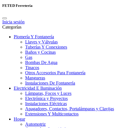
FETED Ferretería
Inicia sesión
Categorías
Plomería Y Fontanería
Llaves y Válvulas
Tuberías Y Conexiones
Baños y Cocinas
Gas
Bombas De Agua
Tinacos
Otros Accesorios Para Fontanería
Mangueras
Instalaciones De Fontanería
Electricidad E Iluminación
Lámparas, Focos y Luces
Electrónica y Proyectos
Instalaciones Eléctricas
Apagadores, Contactos, Portalámparas y Clavijas
Extensiones Y Multicontactos
Hogar
Automotriz