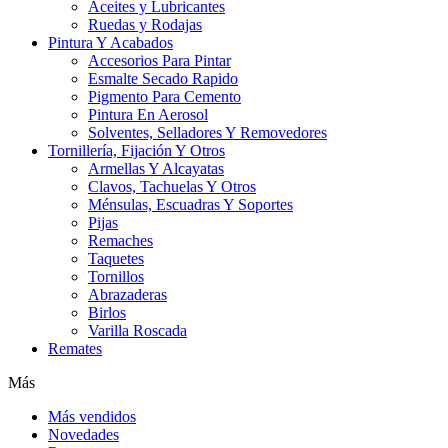
Aceites y Lubricantes
Ruedas y Rodajas
Pintura Y Acabados
Accesorios Para Pintar
Esmalte Secado Rapido
Pigmento Para Cemento
Pintura En Aerosol
Solventes, Selladores Y Removedores
Tornillería, Fijación Y Otros
Armellas Y Alcayatas
Clavos, Tachuelas Y Otros
Ménsulas, Escuadras Y Soportes
Pijas
Remaches
Taquetes
Tornillos
Abrazaderas
Birlos
Varilla Roscada
Remates
Más
Más vendidos
Novedades