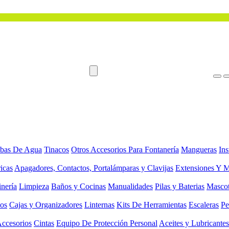
bas De Agua
Tinacos
Otros Accesorios Para Fontanería
Mangueras
Ins
ricas
Apagadores, Contactos, Portalámparas y Clavijas
Extensiones Y M
inería
Limpieza
Baños y Cocinas
Manualidades
Pilas y Baterias
Masco
ios
Cajas y Organizadores
Linternas
Kits De Herramientas
Escaleras
Pe
Accesorios
Cintas
Equipo De Protección Personal
Aceites y Lubricantes