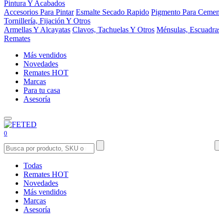
Pintura Y Acabados
Accesorios Para Pintar
Esmalte Secado Rapido
Pigmento Para Cemen
Tornillería, Fijación Y Otros
Armellas Y Alcayatas
Clavos, Tachuelas Y Otros
Ménsulas, Escuadra
Remates
Más vendidos
Novedades
Remates
HOT
Marcas
Para tu casa
Asesoría
0
Todas
Remates
HOT
Novedades
Más vendidos
Marcas
Asesoría