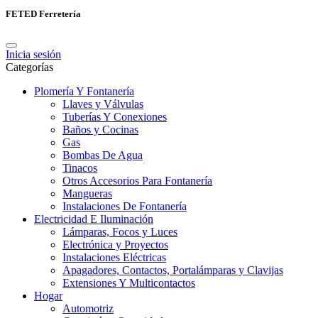
FETED Ferretería
Inicia sesión
Categorías
Plomería Y Fontanería
Llaves y Válvulas
Tuberías Y Conexiones
Baños y Cocinas
Gas
Bombas De Agua
Tinacos
Otros Accesorios Para Fontanería
Mangueras
Instalaciones De Fontanería
Electricidad E Iluminación
Lámparas, Focos y Luces
Electrónica y Proyectos
Instalaciones Eléctricas
Apagadores, Contactos, Portalámparas y Clavijas
Extensiones Y Multicontactos
Hogar
Automotriz