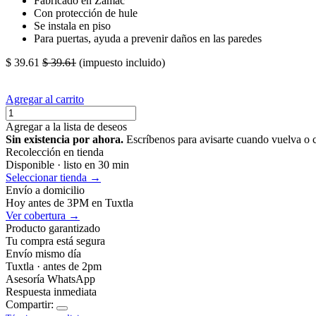
Fabricado en Zamac
Con protección de hule
Se instala en piso
Para puertas, ayuda a prevenir daños en las paredes
$
39.61
$
39.61
(impuesto incluido)
Agregar al carrito
Agregar a la lista de deseos
Sin existencia por ahora.
Escríbenos para avisarte cuando vuelva o 
Recolección en tienda
Disponible · listo en 30 min
Seleccionar tienda →
Envío a domicilio
Hoy antes de 3PM en Tuxtla
Ver cobertura →
Producto garantizado
Tu compra está segura
Envío mismo día
Tuxtla · antes de 2pm
Asesoría WhatsApp
Respuesta inmediata
Compartir: