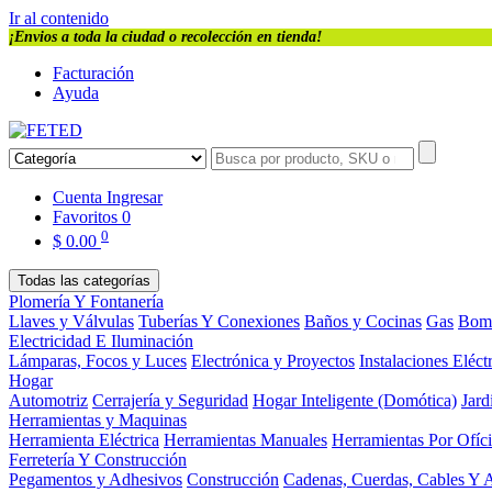
Ir al contenido
¡Envios a toda la ciudad o recolección en tienda!
Facturación
Ayuda
Cuenta
Ingresar
Favoritos
0
0
$
0.00
Todas las categorías
Plomería Y Fontanería
Llaves y Válvulas
Tuberías Y Conexiones
Baños y Cocinas
Gas
Bom
Electricidad E Iluminación
Lámparas, Focos y Luces
Electrónica y Proyectos
Instalaciones Eléct
Hogar
Automotriz
Cerrajería y Seguridad
Hogar Inteligente (Domótica)
Jard
Herramientas y Maquinas
Herramienta Eléctrica
Herramientas Manuales
Herramientas Por Ofíc
Ferretería Y Construcción
Pegamentos y Adhesivos
Construcción
Cadenas, Cuerdas, Cables Y 