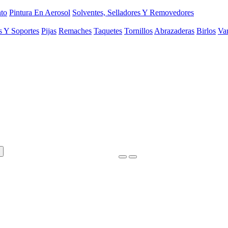
to
Pintura En Aerosol
Solventes, Selladores Y Removedores
s Y Soportes
Pijas
Remaches
Taquetes
Tornillos
Abrazaderas
Birlos
Var