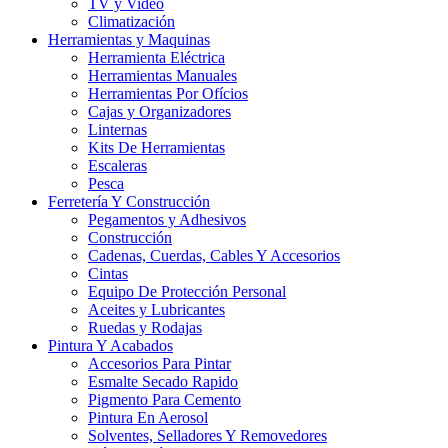
TV y Video
Climatización
Herramientas y Maquinas
Herramienta Eléctrica
Herramientas Manuales
Herramientas Por Ofícios
Cajas y Organizadores
Linternas
Kits De Herramientas
Escaleras
Pesca
Ferretería Y Construcción
Pegamentos y Adhesivos
Construcción
Cadenas, Cuerdas, Cables Y Accesorios
Cintas
Equipo De Protección Personal
Aceites y Lubricantes
Ruedas y Rodajas
Pintura Y Acabados
Accesorios Para Pintar
Esmalte Secado Rapido
Pigmento Para Cemento
Pintura En Aerosol
Solventes, Selladores Y Removedores