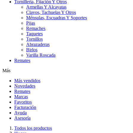
Tornillería, Fijación Y Otros
Armellas Y Alcayatas
Clavos, Tachuelas Y Otros
Ménsulas, Escuadras Y Soportes
Pijas
Remaches
Taquetes
Tornillos
Abrazaderas
Birlos
Varilla Roscada
Remates
Más
Más vendidos
Novedades
Remates
Marcas
Favoritos
Facturación
Ayuda
Asesoría
Todos los productos