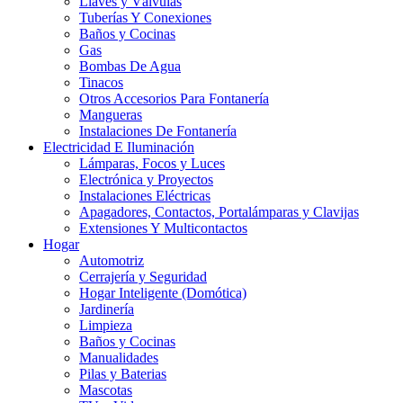
Llaves y Válvulas
Tuberías Y Conexiones
Baños y Cocinas
Gas
Bombas De Agua
Tinacos
Otros Accesorios Para Fontanería
Mangueras
Instalaciones De Fontanería
Electricidad E Iluminación
Lámparas, Focos y Luces
Electrónica y Proyectos
Instalaciones Eléctricas
Apagadores, Contactos, Portalámparas y Clavijas
Extensiones Y Multicontactos
Hogar
Automotriz
Cerrajería y Seguridad
Hogar Inteligente (Domótica)
Jardinería
Limpieza
Baños y Cocinas
Manualidades
Pilas y Baterias
Mascotas