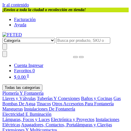
Ir al contenido
¡Envios a toda la ciudad o recolección en tienda!
Facturación
Ayuda
Cuenta
Ingresar
Favoritos
0
0
$
0.00
Todas las categorías
Plomería Y Fontanería
Llaves y Válvulas
Tuberías Y Conexiones
Baños y Cocinas
Gas
Bombas De Agua
Tinacos
Otros Accesorios Para Fontanería
Mangueras
Instalaciones De Fontanería
Electricidad E Iluminación
Lámparas, Focos y Luces
Electrónica y Proyectos
Instalaciones
Eléctricas
Apagadores, Contactos, Portalámparas y Clavijas
Extensiones Y Multicontactos