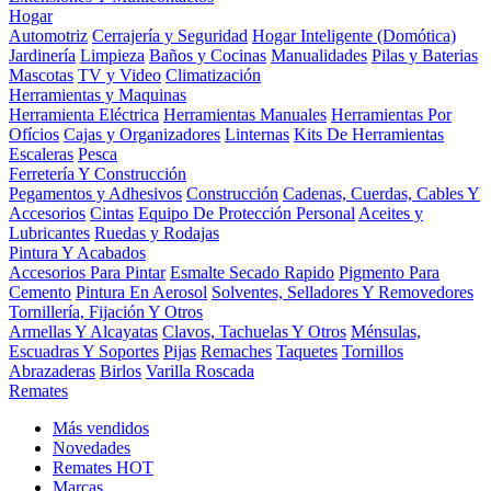
Hogar
Automotriz
Cerrajería y Seguridad
Hogar Inteligente (Domótica)
Jardinería
Limpieza
Baños y Cocinas
Manualidades
Pilas y Baterias
Mascotas
TV y Video
Climatización
Herramientas y Maquinas
Herramienta Eléctrica
Herramientas Manuales
Herramientas Por
Ofícios
Cajas y Organizadores
Linternas
Kits De Herramientas
Escaleras
Pesca
Ferretería Y Construcción
Pegamentos y Adhesivos
Construcción
Cadenas, Cuerdas, Cables Y
Accesorios
Cintas
Equipo De Protección Personal
Aceites y
Lubricantes
Ruedas y Rodajas
Pintura Y Acabados
Accesorios Para Pintar
Esmalte Secado Rapido
Pigmento Para
Cemento
Pintura En Aerosol
Solventes, Selladores Y Removedores
Tornillería, Fijación Y Otros
Armellas Y Alcayatas
Clavos, Tachuelas Y Otros
Ménsulas,
Escuadras Y Soportes
Pijas
Remaches
Taquetes
Tornillos
Abrazaderas
Birlos
Varilla Roscada
Remates
Más vendidos
Novedades
Remates
HOT
Marcas