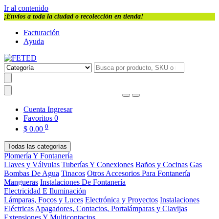
Ir al contenido
¡Envios a toda la ciudad o recolección en tienda!
Facturación
Ayuda
Cuenta
Ingresar
Favoritos
0
0
$
0.00
Todas las categorías
Plomería Y Fontanería
Llaves y Válvulas
Tuberías Y Conexiones
Baños y Cocinas
Gas
Bombas De Agua
Tinacos
Otros Accesorios Para Fontanería
Mangueras
Instalaciones De Fontanería
Electricidad E Iluminación
Lámparas, Focos y Luces
Electrónica y Proyectos
Instalaciones
Eléctricas
Apagadores, Contactos, Portalámparas y Clavijas
Extensiones Y Multicontactos