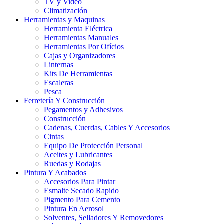
TV y Video
Climatización
Herramientas y Maquinas
Herramienta Eléctrica
Herramientas Manuales
Herramientas Por Ofícios
Cajas y Organizadores
Linternas
Kits De Herramientas
Escaleras
Pesca
Ferretería Y Construcción
Pegamentos y Adhesivos
Construcción
Cadenas, Cuerdas, Cables Y Accesorios
Cintas
Equipo De Protección Personal
Aceites y Lubricantes
Ruedas y Rodajas
Pintura Y Acabados
Accesorios Para Pintar
Esmalte Secado Rapido
Pigmento Para Cemento
Pintura En Aerosol
Solventes, Selladores Y Removedores