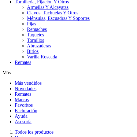
Tornillería, Fijación Y Otros
Armellas Y Alcayatas
Clavos, Tachuelas Y Otros
Ménsulas, Escuadras Y Soportes
Pijas
Remaches
Taquetes
Tornillos
Abrazaderas
Birlos
Varilla Roscada
Remates
Más
Más vendidos
Novedades
Remates
Marcas
Favoritos
Facturación
Ayuda
Asesoría
Todos los productos