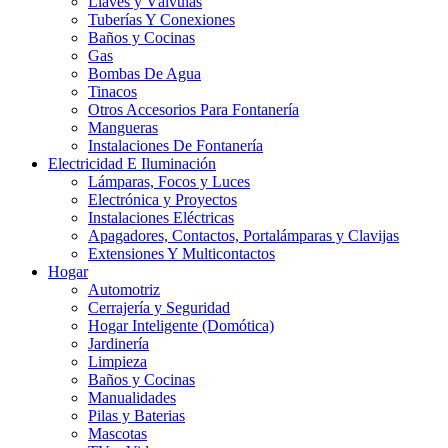
Llaves y Válvulas
Tuberías Y Conexiones
Baños y Cocinas
Gas
Bombas De Agua
Tinacos
Otros Accesorios Para Fontanería
Mangueras
Instalaciones De Fontanería
Electricidad E Iluminación
Lámparas, Focos y Luces
Electrónica y Proyectos
Instalaciones Eléctricas
Apagadores, Contactos, Portalámparas y Clavijas
Extensiones Y Multicontactos
Hogar
Automotriz
Cerrajería y Seguridad
Hogar Inteligente (Domótica)
Jardinería
Limpieza
Baños y Cocinas
Manualidades
Pilas y Baterias
Mascotas