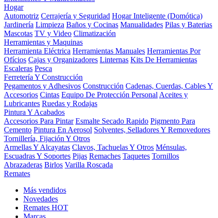
Hogar
Automotriz
Cerrajería y Seguridad
Hogar Inteligente (Domótica)
Jardinería
Limpieza
Baños y Cocinas
Manualidades
Pilas y Baterias
Mascotas
TV y Video
Climatización
Herramientas y Maquinas
Herramienta Eléctrica
Herramientas Manuales
Herramientas Por
Ofícios
Cajas y Organizadores
Linternas
Kits De Herramientas
Escaleras
Pesca
Ferretería Y Construcción
Pegamentos y Adhesivos
Construcción
Cadenas, Cuerdas, Cables Y
Accesorios
Cintas
Equipo De Protección Personal
Aceites y
Lubricantes
Ruedas y Rodajas
Pintura Y Acabados
Accesorios Para Pintar
Esmalte Secado Rapido
Pigmento Para
Cemento
Pintura En Aerosol
Solventes, Selladores Y Removedores
Tornillería, Fijación Y Otros
Armellas Y Alcayatas
Clavos, Tachuelas Y Otros
Ménsulas,
Escuadras Y Soportes
Pijas
Remaches
Taquetes
Tornillos
Abrazaderas
Birlos
Varilla Roscada
Remates
Más vendidos
Novedades
Remates
HOT
Marcas