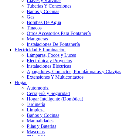
Llaves y Válvulas
Tuberías Y Conexiones
Baños y Cocinas
Gas
Bombas De Agua
Tinacos
Otros Accesorios Para Fontanería
Mangueras
Instalaciones De Fontanería
Electricidad E Iluminación
Lámparas, Focos y Luces
Electrónica y Proyectos
Instalaciones Eléctricas
Apagadores, Contactos, Portalámparas y Clavijas
Extensiones Y Multicontactos
Hogar
Automotriz
Cerrajería y Seguridad
Hogar Inteligente (Domótica)
Jardinería
Limpieza
Baños y Cocinas
Manualidades
Pilas y Baterias
Mascotas