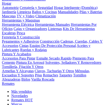
Hogar
Automotriz
Cerrajería y Seguridad
Hogar Inteligente (Domótica)
Jardinería
Limpieza
Baños y Cocinas
Manualidades
Pilas y Baterias
Mascotas
TV y Video
Climatización
Herramientas y Maquinas
Herramienta Eléctrica
Herramientas Manuales
Herramientas Por
Ofícios
Cajas y Organizadores
Linternas
Kits De Herramientas
Escaleras
Pesca
Ferretería Y Construcción
Pegamentos y Adhesivos
Construcción
Cadenas, Cuerdas, Cables Y
Accesorios
Cintas
Equipo De Protección Personal
Aceites y
Lubricantes
Ruedas y Rodajas
Pintura Y Acabados
Accesorios Para Pintar
Esmalte Secado Rapido
Pigmento Para
Cemento
Pintura En Aerosol
Solventes, Selladores Y Removedores
Tornillería, Fijación Y Otros
Armellas Y Alcayatas
Clavos, Tachuelas Y Otros
Ménsulas,
Escuadras Y Soportes
Pijas
Remaches
Taquetes
Tornillos
Abrazaderas
Birlos
Varilla Roscada
Remates
Más vendidos
Novedades
Remates
HOT
Marcas