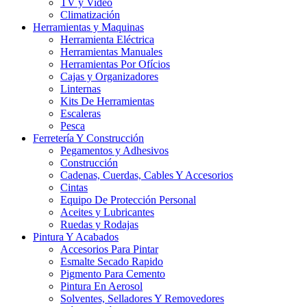
TV y Video
Climatización
Herramientas y Maquinas
Herramienta Eléctrica
Herramientas Manuales
Herramientas Por Ofícios
Cajas y Organizadores
Linternas
Kits De Herramientas
Escaleras
Pesca
Ferretería Y Construcción
Pegamentos y Adhesivos
Construcción
Cadenas, Cuerdas, Cables Y Accesorios
Cintas
Equipo De Protección Personal
Aceites y Lubricantes
Ruedas y Rodajas
Pintura Y Acabados
Accesorios Para Pintar
Esmalte Secado Rapido
Pigmento Para Cemento
Pintura En Aerosol
Solventes, Selladores Y Removedores