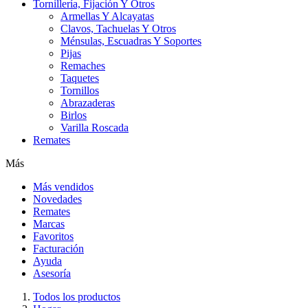
Tornillería, Fijación Y Otros
Armellas Y Alcayatas
Clavos, Tachuelas Y Otros
Ménsulas, Escuadras Y Soportes
Pijas
Remaches
Taquetes
Tornillos
Abrazaderas
Birlos
Varilla Roscada
Remates
Más
Más vendidos
Novedades
Remates
Marcas
Favoritos
Facturación
Ayuda
Asesoría
Todos los productos