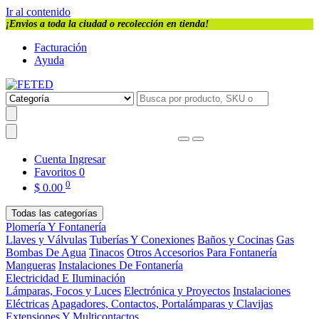
Ir al contenido
¡Envios a toda la ciudad o recolección en tienda!
Facturación
Ayuda
Cuenta
Ingresar
Favoritos
0
0
$
0.00
Todas las categorías
Plomería Y Fontanería
Llaves y Válvulas
Tuberías Y Conexiones
Baños y Cocinas
Gas
Bombas De Agua
Tinacos
Otros Accesorios Para Fontanería
Mangueras
Instalaciones De Fontanería
Electricidad E Iluminación
Lámparas, Focos y Luces
Electrónica y Proyectos
Instalaciones
Eléctricas
Apagadores, Contactos, Portalámparas y Clavijas
Extensiones Y Multicontactos