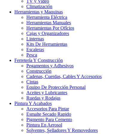
TV y Video
Climatización
Herramientas y Maquinas
Herramienta Eléctrica
Herramientas Manuales
Herramientas Por Ofícios
Cajas y Organizadores
Linternas
Kits De Herramientas
Escaleras
Pesca
Ferretería Y Construcción
Pegamentos y Adhesivos
Construcción
Cadenas, Cuerdas, Cables Y Accesorios
Cintas
Equipo De Protección Personal
Aceites y Lubricantes
Ruedas y Rodajas
Pintura Y Acabados
Accesorios Para Pintar
Esmalte Secado Rapido
Pigmento Para Cemento
Pintura En Aerosol
Solventes, Selladores Y Removedores