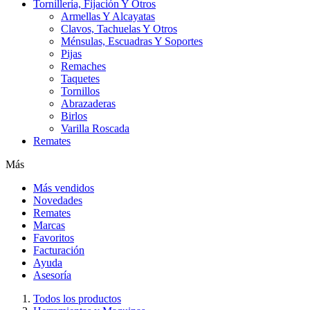
Tornillería, Fijación Y Otros
Armellas Y Alcayatas
Clavos, Tachuelas Y Otros
Ménsulas, Escuadras Y Soportes
Pijas
Remaches
Taquetes
Tornillos
Abrazaderas
Birlos
Varilla Roscada
Remates
Más
Más vendidos
Novedades
Remates
Marcas
Favoritos
Facturación
Ayuda
Asesoría
Todos los productos