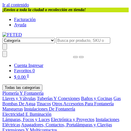
Ir al contenido
¡Envios a toda la ciudad o recolección en tienda!
Facturación
Ayuda
Cuenta
Ingresar
Favoritos
0
0
$
0.00
Todas las categorías
Plomería Y Fontanería
Llaves y Válvulas
Tuberías Y Conexiones
Baños y Cocinas
Gas
Bombas De Agua
Tinacos
Otros Accesorios Para Fontanería
Mangueras
Instalaciones De Fontanería
Electricidad E Iluminación
Lámparas, Focos y Luces
Electrónica y Proyectos
Instalaciones
Eléctricas
Apagadores, Contactos, Portalámparas y Clavijas
Extensiones Y Multicontactos