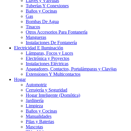
Llaves y Válvulas
Tuberías Y Conexiones
Baños y Cocinas
Gas
Bombas De Agua
Tinacos
Otros Accesorios Para Fontanería
Mangueras
Instalaciones De Fontanería
Electricidad E Iluminación
Lámparas, Focos y Luces
Electrónica y Proyectos
Instalaciones Eléctricas
Apagadores, Contactos, Portalámparas y Clavijas
Extensiones Y Multicontactos
Hogar
Automotriz
Cerrajería y Seguridad
Hogar Inteligente (Domótica)
Jardinería
Limpieza
Baños y Cocinas
Manualidades
Pilas y Baterias
Mascotas