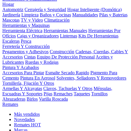
Hogar
Automotriz
Cerrajería y Seguridad
Hogar Inteligente (Domótica)
Jardinería
Limpieza
Baños y Cocinas
Manualidades
Pilas y Baterias
Mascotas
TV y Video
Climatización
Herramientas y Maquinas
Herramienta Eléctrica
Herramientas Manuales
Herramientas Por
Ofícios
Cajas y Organizadores
Linternas
Kits De Herramientas
Escaleras
Pesca
Ferretería Y Construcción
Pegamentos y Adhesivos
Construcción
Cadenas, Cuerdas, Cables Y
Accesorios
Cintas
Equipo De Protección Personal
Aceites y
Lubricantes
Ruedas y Rodajas
Pintura Y Acabados
Accesorios Para Pintar
Esmalte Secado Rapido
Pigmento Para
Cemento
Pintura En Aerosol
Solventes, Selladores Y Removedores
Tornillería, Fijación Y Otros
Armellas Y Alcayatas
Clavos, Tachuelas Y Otros
Ménsulas,
Escuadras Y Soportes
Pijas
Remaches
Taquetes
Tornillos
Abrazaderas
Birlos
Varilla Roscada
Remates
Más vendidos
Novedades
Remates
HOT
Marcas