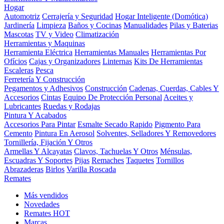
Hogar
Automotriz
Cerrajería y Seguridad
Hogar Inteligente (Domótica)
Jardinería
Limpieza
Baños y Cocinas
Manualidades
Pilas y Baterias
Mascotas
TV y Video
Climatización
Herramientas y Maquinas
Herramienta Eléctrica
Herramientas Manuales
Herramientas Por
Ofícios
Cajas y Organizadores
Linternas
Kits De Herramientas
Escaleras
Pesca
Ferretería Y Construcción
Pegamentos y Adhesivos
Construcción
Cadenas, Cuerdas, Cables Y
Accesorios
Cintas
Equipo De Protección Personal
Aceites y
Lubricantes
Ruedas y Rodajas
Pintura Y Acabados
Accesorios Para Pintar
Esmalte Secado Rapido
Pigmento Para
Cemento
Pintura En Aerosol
Solventes, Selladores Y Removedores
Tornillería, Fijación Y Otros
Armellas Y Alcayatas
Clavos, Tachuelas Y Otros
Ménsulas,
Escuadras Y Soportes
Pijas
Remaches
Taquetes
Tornillos
Abrazaderas
Birlos
Varilla Roscada
Remates
Más vendidos
Novedades
Remates
HOT
Marcas