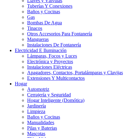
Llaves y Válvulas
Tuberías Y Conexiones
Baños y Cocinas
Gas
Bombas De Agua
Tinacos
Otros Accesorios Para Fontanería
Mangueras
Instalaciones De Fontanería
Electricidad E Iluminación
Lámparas, Focos y Luces
Electrónica y Proyectos
Instalaciones Eléctricas
Apagadores, Contactos, Portalámparas y Clavijas
Extensiones Y Multicontactos
Hogar
Automotriz
Cerrajería y Seguridad
Hogar Inteligente (Domótica)
Jardinería
Limpieza
Baños y Cocinas
Manualidades
Pilas y Baterias
Mascotas