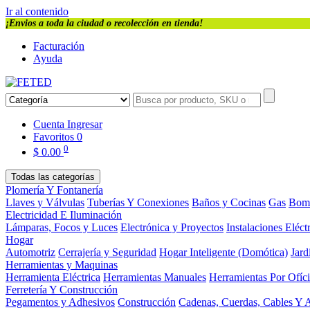
Ir al contenido
¡Envios a toda la ciudad o recolección en tienda!
Facturación
Ayuda
Cuenta
Ingresar
Favoritos
0
0
$
0.00
Todas las categorías
Plomería Y Fontanería
Llaves y Válvulas
Tuberías Y Conexiones
Baños y Cocinas
Gas
Bom
Electricidad E Iluminación
Lámparas, Focos y Luces
Electrónica y Proyectos
Instalaciones Eléct
Hogar
Automotriz
Cerrajería y Seguridad
Hogar Inteligente (Domótica)
Jard
Herramientas y Maquinas
Herramienta Eléctrica
Herramientas Manuales
Herramientas Por Ofíc
Ferretería Y Construcción
Pegamentos y Adhesivos
Construcción
Cadenas, Cuerdas, Cables Y 