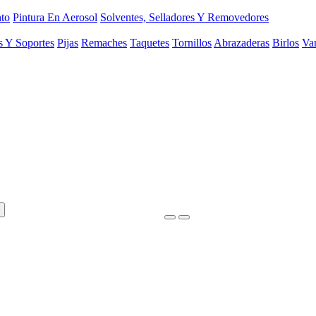
to
Pintura En Aerosol
Solventes, Selladores Y Removedores
s Y Soportes
Pijas
Remaches
Taquetes
Tornillos
Abrazaderas
Birlos
Var