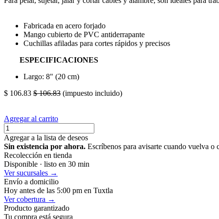
Para pelar, sujetar, jalar y cortar cables y alambre, son ideales para tra
Fabricada en acero forjado
Mango cubierto de PVC antiderrapante
Cuchillas afiladas para cortes rápidos y precisos
ESPECIFICACIONES
Largo: 8" (20 cm)
$
106.83
$
106.83
(impuesto incluido)
Agregar al carrito
Agregar a la lista de deseos
Sin existencia por ahora.
Escríbenos para avisarte cuando vuelva o 
Recolección en tienda
Disponible · listo en 30 min
Ver sucursales →
Envío a domicilio
Hoy antes de las 5:00 pm en Tuxtla
Ver cobertura →
Producto garantizado
Tu compra está segura