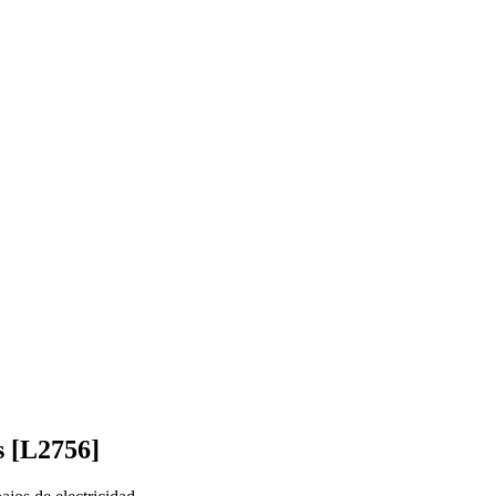
s [L2756]