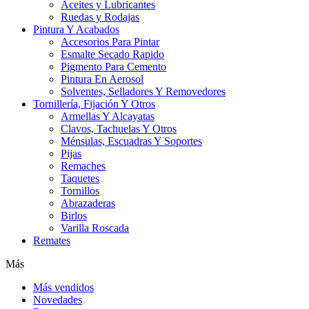
Aceites y Lubricantes
Ruedas y Rodajas
Pintura Y Acabados
Accesorios Para Pintar
Esmalte Secado Rapido
Pigmento Para Cemento
Pintura En Aerosol
Solventes, Selladores Y Removedores
Tornillería, Fijación Y Otros
Armellas Y Alcayatas
Clavos, Tachuelas Y Otros
Ménsulas, Escuadras Y Soportes
Pijas
Remaches
Taquetes
Tornillos
Abrazaderas
Birlos
Varilla Roscada
Remates
Más
Más vendidos
Novedades