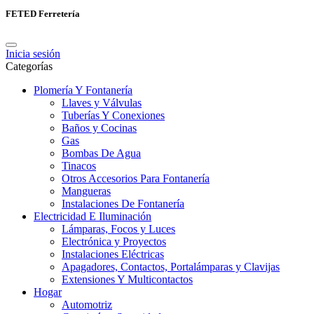
FETED Ferretería
Inicia sesión
Categorías
Plomería Y Fontanería
Llaves y Válvulas
Tuberías Y Conexiones
Baños y Cocinas
Gas
Bombas De Agua
Tinacos
Otros Accesorios Para Fontanería
Mangueras
Instalaciones De Fontanería
Electricidad E Iluminación
Lámparas, Focos y Luces
Electrónica y Proyectos
Instalaciones Eléctricas
Apagadores, Contactos, Portalámparas y Clavijas
Extensiones Y Multicontactos
Hogar
Automotriz