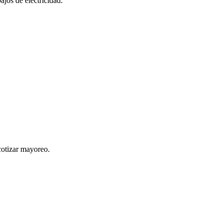
bajos de electricidad.
cotizar mayoreo.