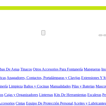
bas De Agua
Tinacos
Otros Accesorios Para Fontanería
Mangueras
Ins
ricas
Apagadores, Contactos, Portalámparas y Clavijas
Extensiones Y M
inería
Limpieza
Baños y Cocinas
Manualidades
Pilas y Baterias
Masco
ios
Cajas y Organizadores
Linternas
Kits De Herramientas
Escaleras
Pe
Accesorios
Cintas
Equipo De Protección Personal
Aceites y Lubricantes