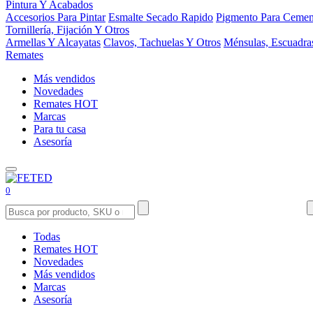
Pintura Y Acabados
Accesorios Para Pintar
Esmalte Secado Rapido
Pigmento Para Cemen
Tornillería, Fijación Y Otros
Armellas Y Alcayatas
Clavos, Tachuelas Y Otros
Ménsulas, Escuadra
Remates
Más vendidos
Novedades
Remates
HOT
Marcas
Para tu casa
Asesoría
0
Todas
Remates
HOT
Novedades
Más vendidos
Marcas
Asesoría